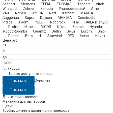
Scarlett
Siemens
TEFAL
THOMAS
Topperr
Vitek
Whirlpool
Zelmer
Zanussi
Универсальный
Arno
VAX
Rolsen
DYSON
Neff
Karcher
MAKITA
Gaggenau
Supra
Dayson
MAXIMA
Constructa
Pitsos
Xiaomi
YEEDI
Roborock
T-Fal
HAIER (Hanyu)
Profilo
Hitachi
VIGOR
Ufesa
Zelmer​
Hyundai
iRobot Roomba
Cleanfix
Delfin
Delvir
Eurom
Ghibli
Ronda
iBoto
Hi
Starwind
RED
Honor
Novex
Цена
руб.
от
до
В наличии
Только доступные товары
Очистить
Двигатели пылесосов
Механика для пылесосов
Щетки
Трубки, фитинги, шланги для пылесосов