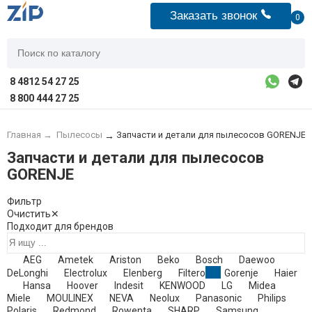
Заказать звонок
0
8 4812 54 27 25
8 800 444 27 25
Главная
→
Пылесосы
Запчасти и детали для пылесосов GORENJE
→
Запчасти и детали для пылесосов
GORENJE
Фильтр
Очистить
✕
Подходит для брендов
AEG
Ametek
Ariston
Beko
Bosch
Daewoo
DeLonghi
Electrolux
Elenberg
Filtero
Gorenje
Haier
Hansa
Hoover
Indesit
KENWOOD
LG
Midea
Miele
MOULINEX
NEVA
Neolux
Panasonic
Philips
Polaris
Redmond
Rowenta
SHARP
Samsung