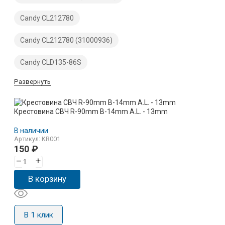
Candy CL212780
Candy CL212780 (31000936)
Candy CLD135-86S
Развернуть
Крестовина СВЧ R-90mm B-14mm A.L. - 13mm
В наличии
Артикул: KR001
150
₽
–
+
В корзину
В 1 клик