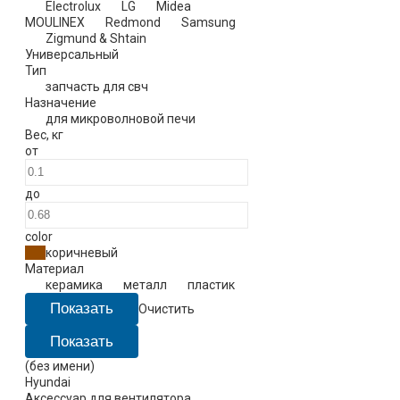
Electrolux
LG
Midea
MOULINEX
Redmond
Samsung
Zigmund & Shtain
Универсальный
Тип
запчасть для свч
Назначение
для микроволновой печи
Вес
,
кг
от
до
color
коричневый
Материал
керамика
металл
пластик
Очистить
(без имени)
Hyundai
Аксессуар для вентилятора