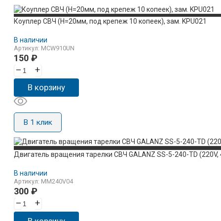
Коуплер СВЧ (H=20мм, под крепеж 10 копеек), зам. KPU021
В наличии
Артикул: MCW910UN
150
₽
–
+
В корзину
В 1 клик
Двигатель вращения тарелки СВЧ GALANZ SS-5-240-TD (220V, 
В наличии
Артикул: MM240V04
300
₽
–
+
В корзину