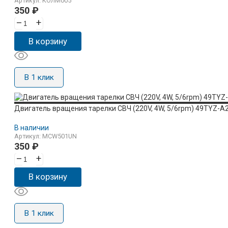
Артикул: КОЛМ005
350
₽
–
+
В корзину
В 1 клик
Двигатель вращения тарелки СВЧ (220V, 4W, 5/6rpm) 49TYZ-A
В наличии
Артикул: MCW501UN
350
₽
–
+
В корзину
В 1 клик