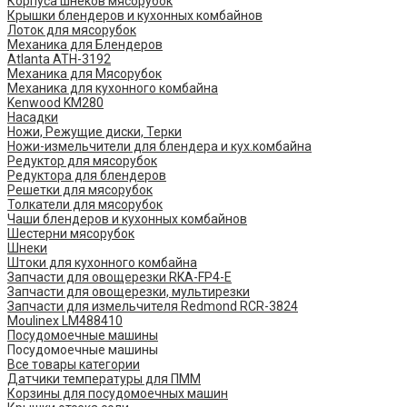
Корпуса шнеков мясорубок
Крышки блендеров и кухонных комбайнов
Лоток для мясорубок
Механика для Блендеров
Atlanta ATH-3192
Механика для Мясорубок
Механика для кухонного комбайна
Kenwood KM280
Насадки
Ножи, Режущие диски, Терки
Ножи-измельчители для блендера и кух.комбайна
Редуктор для мясорубок
Редуктора для блендеров
Решетки для мясорубок
Толкатели для мясорубок
Чаши блендеров и кухонных комбайнов
Шестерни мясорубок
Шнеки
Штоки для кухонного комбайна
Запчасти для овощерезки RKA-FP4-E
Запчасти для овощерезки, мультирезки
Запчасти для измельчителя Redmond RCR-3824
Moulinex LM488410
Посудомоечные машины
Посудомоечные машины
Все товары категории
Датчики температуры для ПММ
Корзины для посудомоечных машин