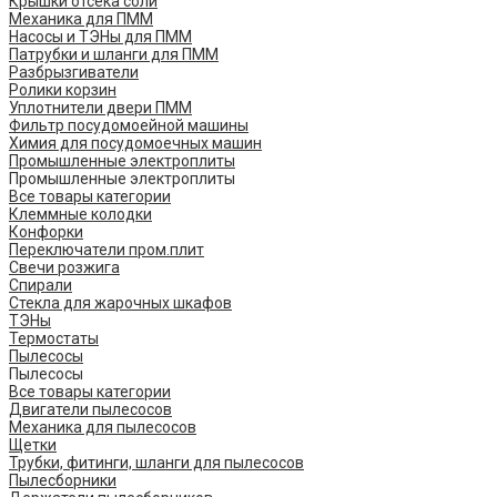
Крышки отсека соли
Механика для ПММ
Насосы и ТЭНы для ПММ
Патрубки и шланги для ПММ
Разбрызгиватели
Ролики корзин
Уплотнители двери ПММ
Фильтр посудомоейной машины
Химия для посудомоечных машин
Промышленные электроплиты
Промышленные электроплиты
Все товары категории
Клеммные колодки
Конфорки
Переключатели пром.плит
Свечи розжига
Спирали
Стекла для жарочных шкафов
ТЭНы
Термостаты
Пылесосы
Пылесосы
Все товары категории
Двигатели пылесосов
Механика для пылесосов
Щетки
Трубки, фитинги, шланги для пылесосов
Пылесборники