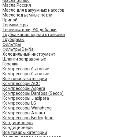
Масла Suniso
Масла Россия
Масло для вакуумных насосов
Маслоподъемные петли
Припой
Термометры
Течеискатели, УФ добавки
Трубка капиллярная с гайками
Труборезы
Фильтры
Фильтры De-Na
Холодильный инструмент
Шланги заправочные
Горелки
Компрессоры бытовые
Компрессоры бытовые
Все товары категории
Компрессоры ACC
Компрессоры Aspera
Компрессоры Danfoss (Secop)
Компрессоры Jiaxipera
Компрессоры LG
Компрессоры Wansheng
Компрессоры Атлант
Компрессоры Berlingtoun
Кондиционеры
Кондиционеры
Все товары категории