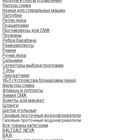
Модули и платы управления
Насосы слива
Ножки для стиральных машин
Патрубки
Петли люка
Подшипники
Противовесы для СМА
Пружины
Ребра барабана
Ремкомплекты
Ремни
Ручки люка
Сальники
Селекторы выбора программ
ТЭНы
Таходатчики
УБЛ (Устройства блокировки люка)
Фильтры слива
Фланцы и суппорты
Химия СМА
Хомуты для манжет
Шланги
Щетки угольные
Газовые проточные водонагреватели
Газовые проточные водонагреватели
Все товары категории
BALTGAZ, NEVA
BAXI