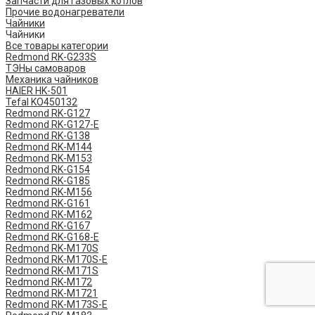
Запчасти для газовых котлов
Прочие водонагреватели
Чайники
Чайники
Все товары категории
Redmond RK-G233S
ТЭНы самоваров
Механика чайников
HAIER HK-501
Tefal KO450132
​Redmond ​RK-G127
Redmond ​RK-G127-E
Redmond RK-G138
Redmond RK-M144
Redmond RK-M153
Redmond RK-G154
Redmond RK-G185
Redmond RK-M156
Redmond RK-G161
Redmond RK-M162
Redmond RK-G167
Redmond RK-G168-E
Redmond RK-M170S
Redmond RK-M170S-E
Redmond RK-M171S
Redmond RK-M172
Redmond RK-M1721
Redmond RK-M173S-E