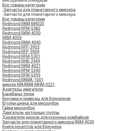
Мясорубки и блендеры
Все товары категории
-Запчасти для планетарного миксера
-Запчасти для планетарного миксера
Все товары категории
Redmond RKM-M4020
Redmond RFM-5382
Redmond RKM-4030
RKM-4050
Redmond RKM-4040
Redmond RFP-3903
Redmond RFP-3909
Redmond RFM-5301
Redmond RHB-2949
Redmond RKM-4021
Redmond RFM-5340
Redmond RFM-5393
Redmond RKMA-1001
миксер MAXIMA MHM-0221
Адаптеры двигателя
Барабаны-терки
Венчики и приводы для блендеров
Втулки шнека для мясорубок
Гайки мясорубок
Двигатели, моторные группы
Держатели дисков для кухонных комбайнов
Запчасти для планетарного миксера RKM-4030
Книги рецептов для блендера