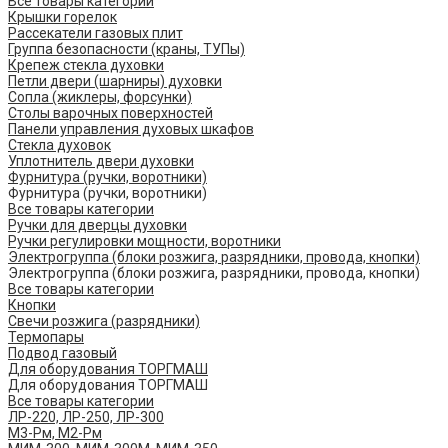
Все товары категории
Крышки горелок
Рассекатели газовых плит
Группа безопасности (краны, ТУПы)
Крепеж стекла духовки
Петли двери (шарниры) духовки
Сопла (жиклеры, форсунки)
Столы варочных поверхностей
Панели управления духовых шкафов
Стекла духовок
Уплотнитель двери духовки
Фурнитура (ручки, воротники)
Фурнитура (ручки, воротники)
Все товары категории
Ручки для дверцы духовки
Ручки регулировки мощности, воротники
Электрогруппа (блоки розжига, разрядники, провода, кнопки)
Электрогруппа (блоки розжига, разрядники, провода, кнопки)
Все товары категории
Кнопки
Свечи розжига (разрядники)
Термопары
Подвод газовый
Для оборудования ТОРГМАШ
Для оборудования ТОРГМАШ
Все товары категории
ЛР-220, ЛР-250, ЛР-300
М3-Рм, М2-Рм