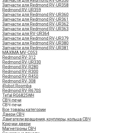
Запчасти для Redmond RV-UR356
Запчасти для Redmond RV-UR358
Redmond RV-UR359
Запчасти для Redmond RV-UR360
Запчасти для Redmond RV-UR361
Запчасти для Redmond RV-UR362
Запчасти для Redmond RV-UR363
Запчасти для RV-UR364
Запчасти для Redmond RV-UR379
Запчасти для Redmond RV-UR380
Запчасти для Redmond RV-UR381
MAXIMA MV-C053
Redmond RV-312
Redmond RV-UR330
Redmond RV-R280
Redmond RV-R300
Redmond RV-R450
Redmond RV-308
iRobot Roomba
Redmond RV-R670S
Tefal RG6825WH
СВЧ-печи
СВЧ-печи
Все товары категории
Двери СВЧ
Двигатели вращения, коуплеры, кольца СВЧ
Крючки двери
Магнетроны СВЧ