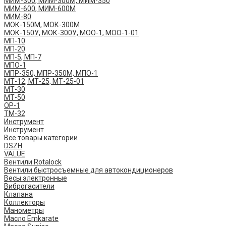
МИМ-300, МИМ-300М, МИМ-350
МИМ-600, МИМ-600М
МИМ-80
МОК-150М, МОК-300М
МОК-150У, МОК-300У, МОО-1, МОО-1-01
МП-10
МП-20
МП-5, МП-7
МПО-1
МПР-350, МПР-350М, МПО-1
МТ-12, МТ-25, МТ-25-01
МТ-30
МТ-50
ОР-1
ТМ-32
Инструмент
Инструмент
Все товары категории
DSZH
VALUE
Вентили Rotalock
Вентили быстросъемные для автокондиционеров
Весы электронные
Виброгасители
Клапана
Коллекторы
Манометры
Масло Emkarate