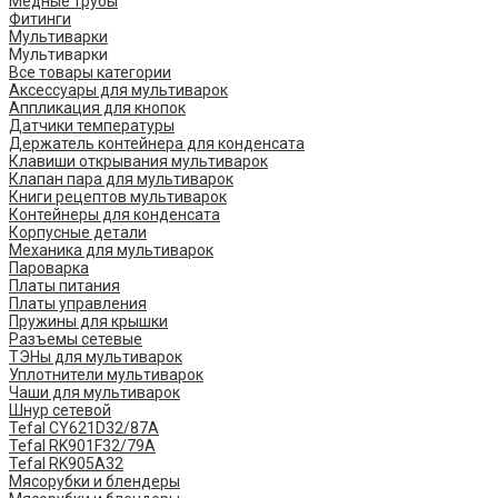
Медные трубы
Фитинги
Мультиварки
Мультиварки
Все товары категории
Аксессуары для мультиварок
Аппликация для кнопок
Датчики температуры
Держатель контейнера для конденсата
Клавиши открывания мультиварок
Клапан пара для мультиварок
Книги рецептов мультиварок
Контейнеры для конденсата
Корпусные детали
Механика для мультиварок
Пароварка
Платы питания
Платы управления
Пружины для крышки
Разъемы сетевые
ТЭНы для мультиварок
Уплотнители мультиварок
Чаши для мультиварок
Шнур сетевой
Tefal CY621D32/87A
Tefal RK901F32/79A
Tefal RK905A32
Мясорубки и блендеры