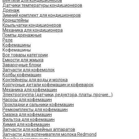
Вентили для кондиционеров
Датчики температуры кондиционеров
Дренаж
Зимний комплект для кондиционеров
Кронштейны
Крыльчатки кондиционеров
Механика для кондиционера
Помпы дренажные
Реле
Кофемашины
Кофемашины
Все товары категории
Емкости для жмыха
Заварочные блоки
Запчасти для кофемолок
Колбы кофемашин
Контейнеры для воды и молока
Корпусные детали кофемашин и кофеварок
Механика для кофемашин
Электрогруппа (датчики, редуктора, платы, прочие...)
Насосы для кофемашин
Прокладки и сальники кофемашин
Ремкомплекты для кофемашин
Смазка для кофемашин
Фильтра для кофемашин
Химия для кофемашин
Запчасти для кофейных аппаратов
Запчасти для вспенивателя молока Redmond