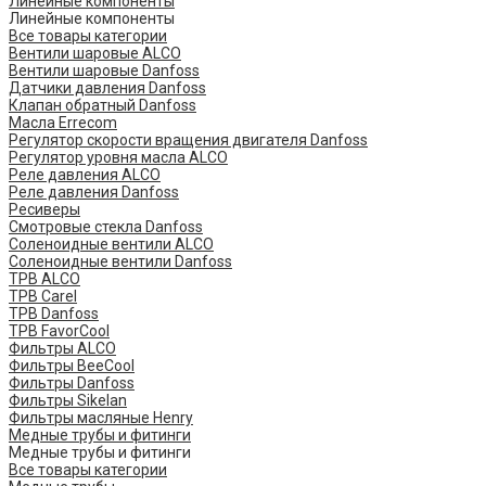
Линейные компоненты
Линейные компоненты
Все товары категории
Вентили шаровые ALCO
Вентили шаровые Danfoss
Датчики давления Danfoss
Клапан обратный Danfoss
Масла Errecom
Регулятор скорости вращения двигателя Danfoss
Регулятор уровня масла ALCO
Реле давления ALCO
Реле давления Danfoss
Ресиверы
Смотровые стекла Danfoss
Соленоидные вентили ALCO
Соленоидные вентили Danfoss
ТРВ ALCO
ТРВ Carel
ТРВ Danfoss
ТРВ FavorCool
Фильтры ALCO
Фильтры BeeCool
Фильтры Danfoss
Фильтры Sikelan
Фильтры масляные Henry
Медные трубы и фитинги
Медные трубы и фитинги
Все товары категории