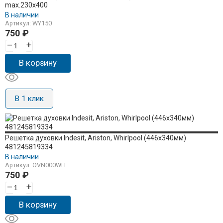
max.230x400
В наличии
Артикул: WY150
750
₽
–
+
В корзину
В 1 клик
Решетка духовки Indesit, Ariston, Whirlpool (446x340мм)
481245819334
В наличии
Артикул: OVN000WH
750
₽
–
+
В корзину