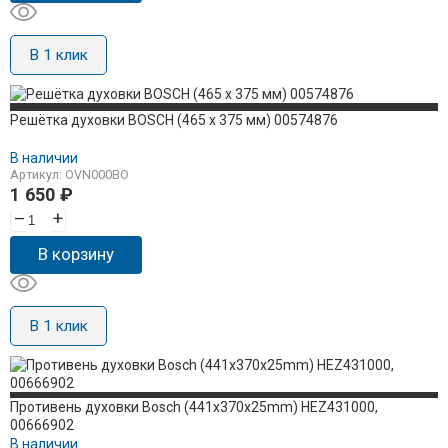
В 1 клик
Решётка духовки BOSCH (465 x 375 мм) 00574876
В наличии
Артикул: OVN000BO
1 650
₽
–
+
В корзину
В 1 клик
Противень духовки Bosch (441x370x25mm) HEZ431000,
00666902
В наличии