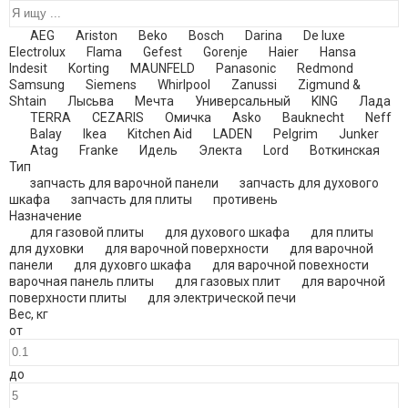
AEG
Ariston
Beko
Bosch
Darina
De luxe
Electrolux
Flama
Gefest
Gorenje
Haier
Hansa
Indesit
Korting
MAUNFELD
Panasonic
Redmond
Samsung
Siemens
Whirlpool
Zanussi
Zigmund &
Shtain
Лысьва
Мечта
Универсальный
KING
Лада
TERRA
CEZARIS
Омичка
Asko
Bauknecht
Neff
Balay
Ikea
Kitchen Aid
LADEN
Pelgrim
Junker
Atag
Franke
Идель
Электа
Lord
Воткинская
Тип
запчасть для варочной панели
запчасть для духового
шкафа
запчасть для плиты
противень
Назначение
для газовой плиты
для духового шкафа
для плиты
для духовки
для варочной поверхности
для варочной
панели
для духовго шкафа
для варочной повехности
варочная панель плиты
для газовых плит
для варочной
поверхности плиты
для электрической печи
Вес
,
кг
от
до