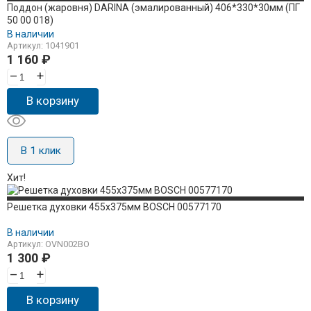
Поддон (жаровня) DARINA (эмалированный) 406*330*30мм (ПГ
50 00 018)
В наличии
Артикул: 1041901
1 160
₽
–
+
В корзину
В 1 клик
Хит!
Решетка духовки 455x375мм BOSCH 00577170
В наличии
Артикул: OVN002BO
1 300
₽
–
+
В корзину