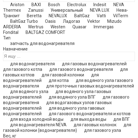
Ariston
BAXI
Bosch
Electrolux
Indesit
NEVA
Thermex
Zanussi
Универсальный
NEVA LUX
Нева-
Транзит
Beretta
NEVALUX
BaltGaz
Vatti
VilTerm
BaltGaz Turbo
Oasis
Ладогаз
Vektor
Mizudo
ARDERIA
Wertrus
Westen
Quasar
Immergas
Fondital
BALTGAZ COMFORT
Тип
запчасть для водонагревателя
Назначение
для водонагревателя
для газовых водонагревателей
для газового котла
для газового водонагревателя
для
газовых котлов
для газовой колонки
для
водонагревателей
для котла
для водяного узла газового
водонагревателя
для проточных газовых водонагревателей
для водяного узла
для водяного узла газовых
водонагревателей
для водяного узла ВПГ
для газового
водонагреватеня
для водогазовых узлов газовых
водонагревателей
для водяного узла гавовых
водонагревателей
для газового водонагревателя и котлов
для входа холодной воды
для выхода воды
для ВПГ
для водонагревателя NEVA
для газовых колонок
для
газовой колонки (водонагревателя)
для газового узла
Вес
,
кг