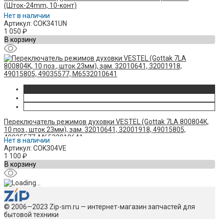
(Шток-24mm, 10-конт)
Нет в наличии
Артикул: COK341UN
1 050
₽
В корзину
Переключатель режимов духовки VESTEL (Gottak 7LA 800804K,
10 поз., шток 23мм), зам. 32010641, 32001918, 49015805,
49035577, M6532010641
Нет в наличии
Артикул: COK304VE
1 100
₽
В корзину
© 2006—2023 Zip-sm.ru — интернет-магазин запчастей для
бытовой техники