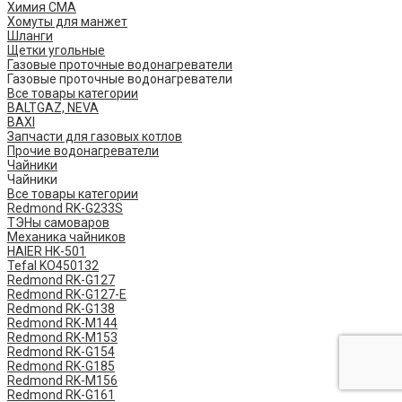
Химия СМА
Хомуты для манжет
Шланги
Щетки угольные
Газовые проточные водонагреватели
Газовые проточные водонагреватели
Все товары категории
BALTGAZ, NEVA
BAXI
Запчасти для газовых котлов
Прочие водонагреватели
Чайники
Чайники
Все товары категории
Redmond RK-G233S
ТЭНы самоваров
Механика чайников
HAIER HK-501
Tefal KO450132
​Redmond ​RK-G127
Redmond ​RK-G127-E
Redmond RK-G138
Redmond RK-M144
Redmond RK-M153
Redmond RK-G154
Redmond RK-G185
Redmond RK-M156
Redmond RK-G161