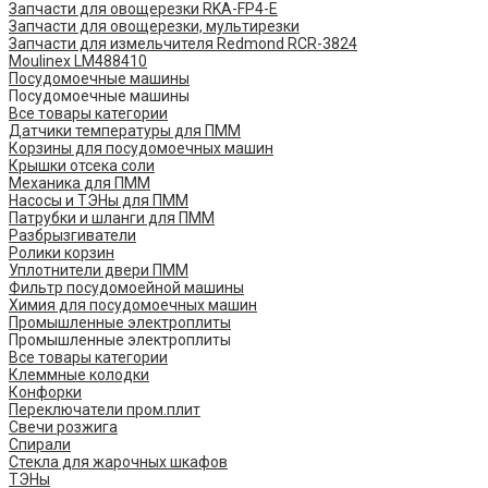
Запчасти для овощерезки RKA-FP4-E
Запчасти для овощерезки, мультирезки
Запчасти для измельчителя Redmond RCR-3824
Moulinex LM488410
Посудомоечные машины
Посудомоечные машины
Все товары категории
Датчики температуры для ПММ
Корзины для посудомоечных машин
Крышки отсека соли
Механика для ПММ
Насосы и ТЭНы для ПММ
Патрубки и шланги для ПММ
Разбрызгиватели
Ролики корзин
Уплотнители двери ПММ
Фильтр посудомоейной машины
Химия для посудомоечных машин
Промышленные электроплиты
Промышленные электроплиты
Все товары категории
Клеммные колодки
Конфорки
Переключатели пром.плит
Свечи розжига
Спирали
Стекла для жарочных шкафов
ТЭНы