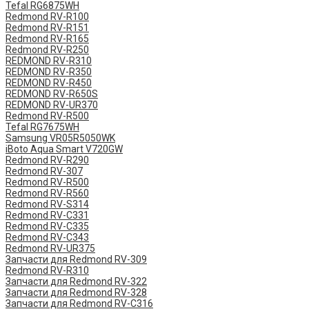
Tefal RG6875WH
Redmond RV-R100
Redmond RV-R151
Redmond RV-R165
Redmond RV-R250
REDMOND RV-R310
REDMOND RV-R350
REDMOND RV-R450
REDMOND RV-R650S
REDMOND RV-UR370
Redmond RV-R500
Tefal RG7675WH
Samsung VR05R5050WK
iBoto Aqua Smart V720GW
Redmond RV-R290
Redmond RV-307
Redmond RV-R500
Redmond RV-R560
Redmond RV-S314
Redmond RV-C331
Redmond RV-C335
Redmond RV-C343
Redmond RV-UR375
Запчасти для Redmond RV-309
Redmond RV-R310
Запчасти для Redmond RV-322
Запчасти для Redmond RV-328
Запчасти для Redmond RV-C316