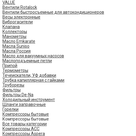
VALUE
Вентили Rotalock
Вентили быстросъемные для автокондиционеров
Весы электронные
Виброгасители
Клапана
Коллекторы
Манометры
Масло Emkarate
Масла Suniso
Масла Россия
Масло для вакуумных насосов
Маслоподъемные петли
Припой
Термометры
Течеискатели, УФ добавки
Трубка капиллярная с гайками
Труборезы
Фильтры
Фильтры De-Na
Холодильный инструмент
Шланги заправочные
Горелки
Компрессоры бытовые
Компрессоры бытовые
Все товары категории
Компрессоры ACC
Компрессоры Aspera