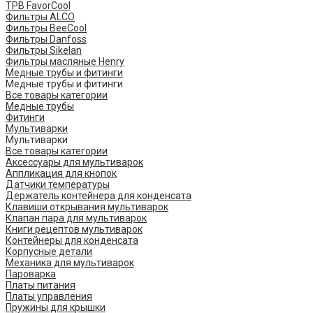
ТРВ FavorCool
Фильтры ALCO
Фильтры BeeCool
Фильтры Danfoss
Фильтры Sikelan
Фильтры масляные Henry
Медные трубы и фитинги
Медные трубы и фитинги
Все товары категории
Медные трубы
Фитинги
Мультиварки
Мультиварки
Все товары категории
Аксессуары для мультиварок
Аппликация для кнопок
Датчики температуры
Держатель контейнера для конденсата
Клавиши открывания мультиварок
Клапан пара для мультиварок
Книги рецептов мультиварок
Контейнеры для конденсата
Корпусные детали
Механика для мультиварок
Пароварка
Платы питания
Платы управления
Пружины для крышки