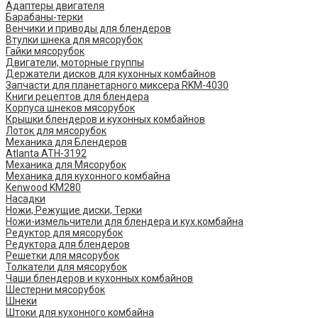
Адаптеры двигателя
Барабаны-терки
Венчики и приводы для блендеров
Втулки шнека для мясорубок
Гайки мясорубок
Двигатели, моторные группы
Держатели дисков для кухонных комбайнов
Запчасти для планетарного миксера RKM-4030
Книги рецептов для блендера
Корпуса шнеков мясорубок
Крышки блендеров и кухонных комбайнов
Лоток для мясорубок
Механика для Блендеров
Atlanta ATH-3192
Механика для Мясорубок
Механика для кухонного комбайна
Kenwood KM280
Насадки
Ножи, Режущие диски, Терки
Ножи-измельчители для блендера и кух.комбайна
Редуктор для мясорубок
Редуктора для блендеров
Решетки для мясорубок
Толкатели для мясорубок
Чаши блендеров и кухонных комбайнов
Шестерни мясорубок
Шнеки
Штоки для кухонного комбайна