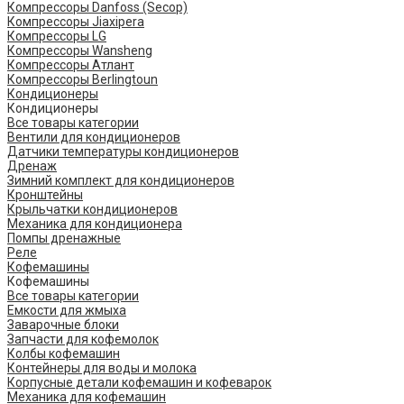
Компрессоры Danfoss (Secop)
Компрессоры Jiaxipera
Компрессоры LG
Компрессоры Wansheng
Компрессоры Атлант
Компрессоры Berlingtoun
Кондиционеры
Кондиционеры
Все товары категории
Вентили для кондиционеров
Датчики температуры кондиционеров
Дренаж
Зимний комплект для кондиционеров
Кронштейны
Крыльчатки кондиционеров
Механика для кондиционера
Помпы дренажные
Реле
Кофемашины
Кофемашины
Все товары категории
Емкости для жмыха
Заварочные блоки
Запчасти для кофемолок
Колбы кофемашин
Контейнеры для воды и молока
Корпусные детали кофемашин и кофеварок
Механика для кофемашин