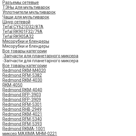
Разъемы сетевые
ТЭНы для мультиварок
Уплотнители мультиварок
Чаши для мультиварок
Шнур сетевой
Tefal CY621D32/87A
Tefal RK901F32/79A
Tefal RK905A32
Мясорубки и блендеры
Мясорубки и блендеры
Все товары категории
-Запчасти для планетарного миксера
-Запчасти для планетарного миксера
Все товары категории
Redmond RKM-M4020
Redmond RFM-5382
Redmond RKM-4030
RKM-4050
Redmond RKM-4040
Redmond RFP-3903
Redmond RFP-3909
Redmond RFM-5301
Redmond RHB-2949
Redmond RKM-4021
Redmond RFM-5340
Redmond RFM-5393
Redmond RKMA-1001
миксер MAXIMA MHM-0221