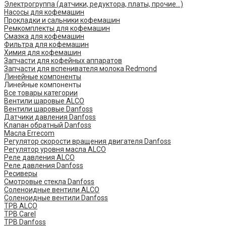
Электрогруппа (датчики, редуктора, платы, прочие...)
Насосы для кофемашин
Прокладки и сальники кофемашин
Ремкомплекты для кофемашин
Смазка для кофемашин
Фильтра для кофемашин
Химия для кофемашин
Запчасти для кофейных аппаратов
Запчасти для вспенивателя молока Redmond
Линейные компоненты
Линейные компоненты
Все товары категории
Вентили шаровые ALCO
Вентили шаровые Danfoss
Датчики давления Danfoss
Клапан обратный Danfoss
Масла Errecom
Регулятор скорости вращения двигателя Danfoss
Регулятор уровня масла ALCO
Реле давления ALCO
Реле давления Danfoss
Ресиверы
Смотровые стекла Danfoss
Соленоидные вентили ALCO
Соленоидные вентили Danfoss
ТРВ ALCO
ТРВ Carel
ТРВ Danfoss