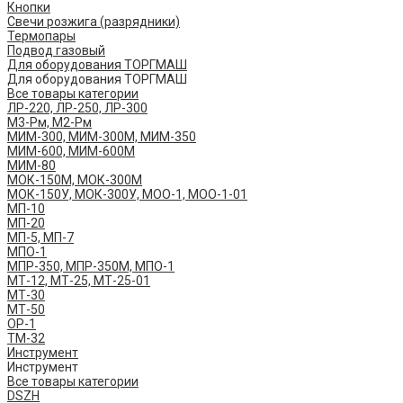
Кнопки
Свечи розжига (разрядники)
Термопары
Подвод газовый
Для оборудования ТОРГМАШ
Для оборудования ТОРГМАШ
Все товары категории
ЛР-220, ЛР-250, ЛР-300
М3-Рм, М2-Рм
МИМ-300, МИМ-300М, МИМ-350
МИМ-600, МИМ-600М
МИМ-80
МОК-150М, МОК-300М
МОК-150У, МОК-300У, МОО-1, МОО-1-01
МП-10
МП-20
МП-5, МП-7
МПО-1
МПР-350, МПР-350М, МПО-1
МТ-12, МТ-25, МТ-25-01
МТ-30
МТ-50
ОР-1
ТМ-32
Инструмент
Инструмент
Все товары категории
DSZH