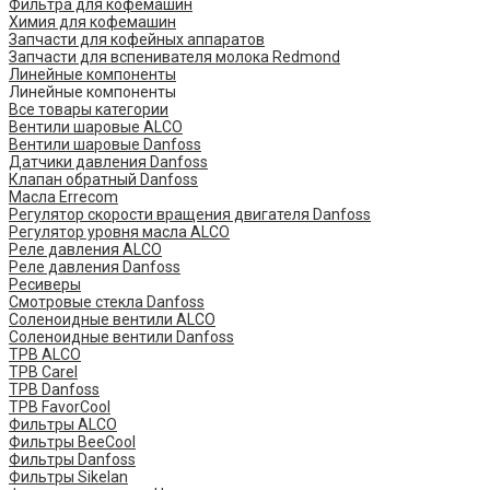
Фильтра для кофемашин
Химия для кофемашин
Запчасти для кофейных аппаратов
Запчасти для вспенивателя молока Redmond
Линейные компоненты
Линейные компоненты
Все товары категории
Вентили шаровые ALCO
Вентили шаровые Danfoss
Датчики давления Danfoss
Клапан обратный Danfoss
Масла Errecom
Регулятор скорости вращения двигателя Danfoss
Регулятор уровня масла ALCO
Реле давления ALCO
Реле давления Danfoss
Ресиверы
Смотровые стекла Danfoss
Соленоидные вентили ALCO
Соленоидные вентили Danfoss
ТРВ ALCO
ТРВ Carel
ТРВ Danfoss
ТРВ FavorCool
Фильтры ALCO
Фильтры BeeCool
Фильтры Danfoss
Фильтры Sikelan