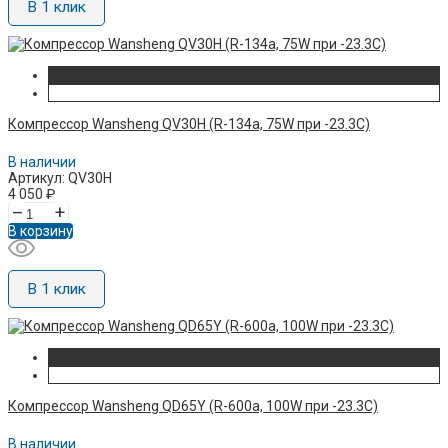
В 1 клик
Компрессор Wansheng QV30H (R-134а, 75W при -23.3C)
В наличии
Артикул: QV30H
4 050
₽
–
+
В корзину
В 1 клик
Компрессор Wansheng QD65Y (R-600a, 100W при -23.3C)
В наличии