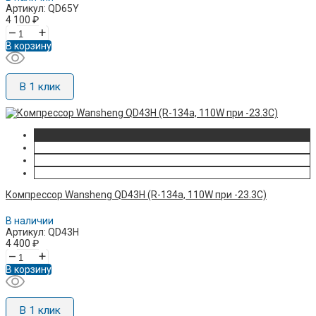
Артикул: QD65Y
4 100
₽
–
+
В корзину
В 1 клик
Компрессор Wansheng QD43H (R-134a, 110W при -23.3C)
В наличии
Артикул: QD43H
4 400
₽
–
+
В корзину
В 1 клик