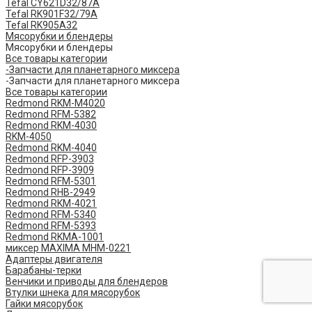
Tefal CY621D32/87A
Tefal RK901F32/79A
Tefal RK905A32
Мясорубки и блендеры
Мясорубки и блендеры
Все товары категории
-Запчасти для планетарного миксера
-Запчасти для планетарного миксера
Все товары категории
Redmond RKM-M4020
Redmond RFM-5382
Redmond RKM-4030
RKM-4050
Redmond RKM-4040
Redmond RFP-3903
Redmond RFP-3909
Redmond RFM-5301
Redmond RHB-2949
Redmond RKM-4021
Redmond RFM-5340
Redmond RFM-5393
Redmond RKMA-1001
миксер MAXIMA MHM-0221
Адаптеры двигателя
Барабаны-терки
Венчики и приводы для блендеров
Втулки шнека для мясорубок
Гайки мясорубок