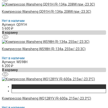
Компрессор Wansheng QD91H (R-134a, 208W при -23.3C)
Нет в наличии
Артикул: QD91H
5 600
₽
В корзину
Компрессор Wansheng WS98H (R-134а, 255w/-23.3C)
Нет в наличии
Артикул: WS98H
6 200
₽
В корзину
Компрессор Wansheng WQ128YV (R-600a, 215w/-23.3°C)
Нет в наличии