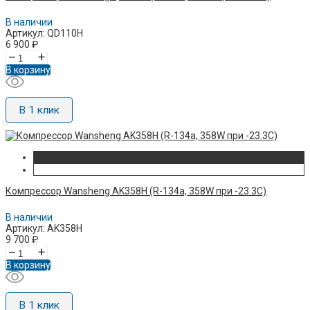
В наличии
Артикул: QD110H
6 900
₽
–
+
В корзину
В 1 клик
Компрессор Wansheng AK358H (R-134а, 358W при -23.3C)
В наличии
Артикул: AK358H
9 700
₽
–
+
В корзину
В 1 клик