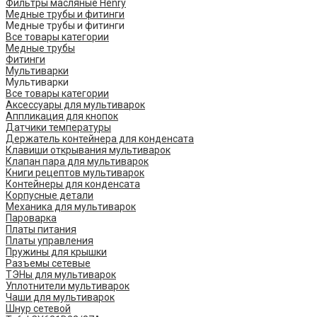
Фильтры масляные Henry
Медные трубы и фитинги
Медные трубы и фитинги
Все товары категории
Медные трубы
Фитинги
Мультиварки
Мультиварки
Все товары категории
Аксессуары для мультиварок
Аппликация для кнопок
Датчики температуры
Держатель контейнера для конденсата
Клавиши открывания мультиварок
Клапан пара для мультиварок
Книги рецептов мультиварок
Контейнеры для конденсата
Корпусные детали
Механика для мультиварок
Пароварка
Платы питания
Платы управления
Пружины для крышки
Разъемы сетевые
ТЭНы для мультиварок
Уплотнители мультиварок
Чаши для мультиварок
Шнур сетевой