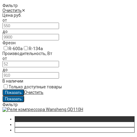
Фильтр
Очистить
✕
Цена
руб.
от
до
Фреон
R-600a
R-134a
Производительность, Вт
от
до
В наличии
Только доступные товары
Очистить
Фильтр