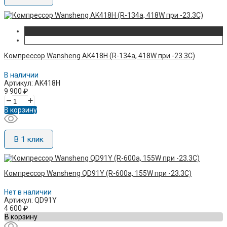
Компрессор Wansheng AK418H (R-134а, 418W при -23.3C)
В наличии
Артикул: AK418H
9 900
₽
–
+
В корзину
В 1 клик
Компрессор Wansheng QD91Y (R-600a, 155W при -23.3C)
Нет в наличии
Артикул: QD91Y
4 600
₽
В корзину