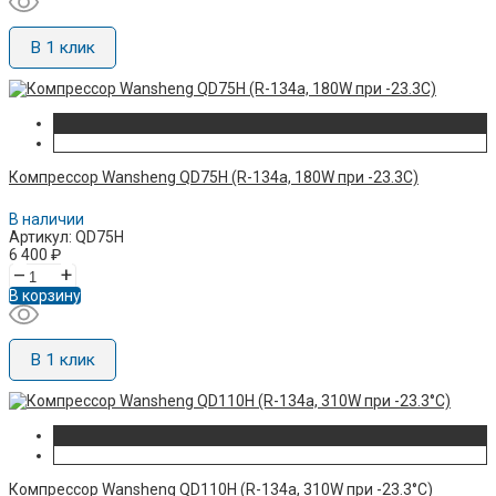
В 1 клик
Компрессор Wansheng QD75H (R-134а, 180W при -23.3C)
В наличии
Артикул: QD75H
6 400
₽
–
+
В корзину
В 1 клик
Компрессор Wansheng QD110H (R-134a, 310W при -23.3°C)