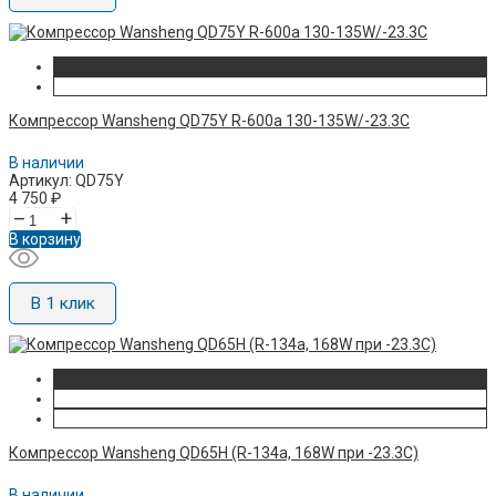
Компрессор Wansheng QD75Y R-600а 130-135W/-23.3C
В наличии
Артикул: QD75Y
4 750
₽
–
+
В корзину
В 1 клик
Компрессор Wansheng QD65H (R-134a, 168W при -23.3C)
В наличии