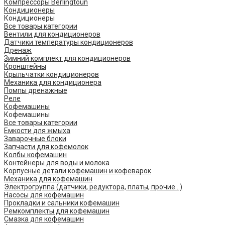
Компрессоры Berlingtoun
Кондиционеры
Кондиционеры
Все товары категории
Вентили для кондиционеров
Датчики температуры кондиционеров
Дренаж
Зимний комплект для кондиционеров
Кронштейны
Крыльчатки кондиционеров
Механика для кондиционера
Помпы дренажные
Реле
Кофемашины
Кофемашины
Все товары категории
Емкости для жмыха
Заварочные блоки
Запчасти для кофемолок
Колбы кофемашин
Контейнеры для воды и молока
Корпусные детали кофемашин и кофеварок
Механика для кофемашин
Электрогруппа (датчики, редуктора, платы, прочие...)
Насосы для кофемашин
Прокладки и сальники кофемашин
Ремкомплекты для кофемашин
Смазка для кофемашин