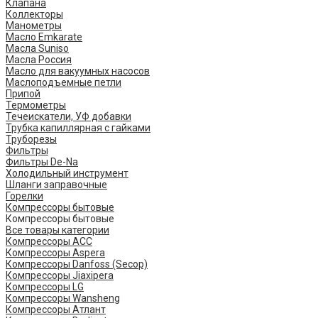
Клапана
Коллекторы
Манометры
Масло Emkarate
Масла Suniso
Масла Россия
Масло для вакуумных насосов
Маслоподъемные петли
Припой
Термометры
Течеискатели, УФ добавки
Трубка капиллярная с гайками
Труборезы
Фильтры
Фильтры De-Na
Холодильный инструмент
Шланги заправочные
Горелки
Компрессоры бытовые
Компрессоры бытовые
Все товары категории
Компрессоры ACC
Компрессоры Aspera
Компрессоры Danfoss (Secop)
Компрессоры Jiaxipera
Компрессоры LG
Компрессоры Wansheng
Компрессоры Атлант