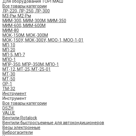
Для оборудования ТОРГМАШ
Все товары категории
ЛР-220, ЛР-250, ЛР-300
М3-Рм, М2-Рм
МИМ-300, МИМ-300М, МИМ-350
МИМ-600, МИМ-600М
МИМ-80
МОК-150М, МОК-300М
МОК-150У, МОК-300У, МОО-1, МОО-1-01
МП-10
МП-20
МП-5, МП-7
МПО-1
МПР-350, МПР-350М, МПО-1
МТ-12, МТ-25, МТ-25-01
МТ-30
МТ-50
ОР-1
ТМ-32
Инструмент
Инструмент
Все товары категории
DSZH
VALUE
Вентили Rotalock
Вентили быстросъемные для автокондиционеров
Весы электронные
Виброгасители