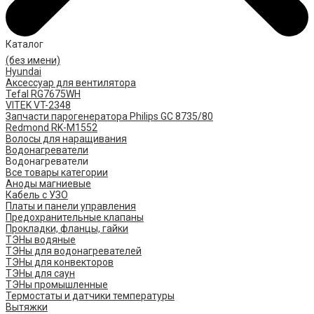
Каталог
(без имени)
Hyundai
Аксессуар для вентилятора
Tefal RG7675WH
VITEK VT-2348
Запчасти парогенератора Philips GC 8735/80
Redmond RK-M1552
Волосы для наращивания
Водонагреватели
Водонагреватели
Все товары категории
Аноды магниевые
Кабель с УЗО
Платы и панели управления
Предохранительные клапаны
Прокладки, фланцы, гайки
ТЭНы водяные
ТЭНы для водонагревателей
ТЭНы для конвекторов
ТЭНы для саун
ТЭНы промышленные
Термостаты и датчики температуры
Вытяжки