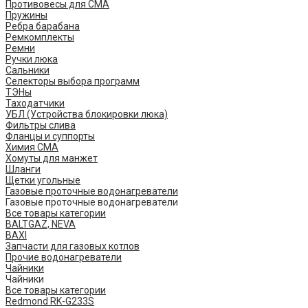
Противовесы для СМА
Пружины
Ребра барабана
Ремкомплекты
Ремни
Ручки люка
Сальники
Селекторы выбора программ
ТЭНы
Таходатчики
УБЛ (Устройства блокировки люка)
Фильтры слива
Фланцы и суппорты
Химия СМА
Хомуты для манжет
Шланги
Щетки угольные
Газовые проточные водонагреватели
Газовые проточные водонагреватели
Все товары категории
BALTGAZ, NEVA
BAXI
Запчасти для газовых котлов
Прочие водонагреватели
Чайники
Чайники
Все товары категории
Redmond RK-G233S