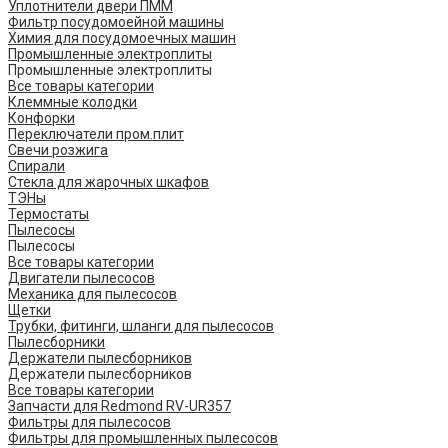
Уплотнители двери ПММ
Фильтр посудомоейной машины
Химия для посудомоечных машин
Промышленные электроплиты
Промышленные электроплиты
Все товары категории
Клеммные колодки
Конфорки
Переключатели пром.плит
Свечи розжига
Спирали
Стекла для жарочных шкафов
ТЭНы
Термостаты
Пылесосы
Пылесосы
Все товары категории
Двигатели пылесосов
Механика для пылесосов
Щетки
Трубки, фитинги, шланги для пылесосов
Пылесборники
Держатели пылесборников
Держатели пылесборников
Все товары категории
Запчасти для Redmond RV-UR357
Фильтры для пылесосов
Фильтры для промышленных пылесосов