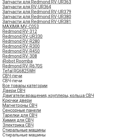
Запчасти для Redmond RV-UR363
Запчасти для RV-UR364
Запчасти для Redmond RV-UR379
Запчасти для Redmond RV-UR380
Запчасти для Redmond RV-UR381
MAXIMA MV-C053
Redmond RV-312
Redmond RV-UR330
Redmond RV-R280
Redmond RV-R300
Redmond RV-R450
Redmond RV-308
iRobot Roomba
Redmond RV-R670S
Tefal RG6825WH
СВЧ-печи
СВЧ-печи
Все товары категории
Двери СВЧ
Двигатели вращения, коуплеры, кольца СВЧ
Крючки двери
Магнетроны СВЧ
Сенсорные панели
Тарелки для СВЧ
Химия для СВЧ
Электрика СВЧ
Стиральные машины
Стиральные машины