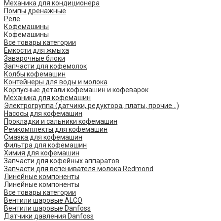
Механика для кондиционера
Помпы дренажные
Реле
Кофемашины
Кофемашины
Все товары категории
Емкости для жмыха
Заварочные блоки
Запчасти для кофемолок
Колбы кофемашин
Контейнеры для воды и молока
Корпусные детали кофемашин и кофеварок
Механика для кофемашин
Электрогруппа (датчики, редуктора, платы, прочие...)
Насосы для кофемашин
Прокладки и сальники кофемашин
Ремкомплекты для кофемашин
Смазка для кофемашин
Фильтра для кофемашин
Химия для кофемашин
Запчасти для кофейных аппаратов
Запчасти для вспенивателя молока Redmond
Линейные компоненты
Линейные компоненты
Все товары категории
Вентили шаровые ALCO
Вентили шаровые Danfoss
Датчики давления Danfoss