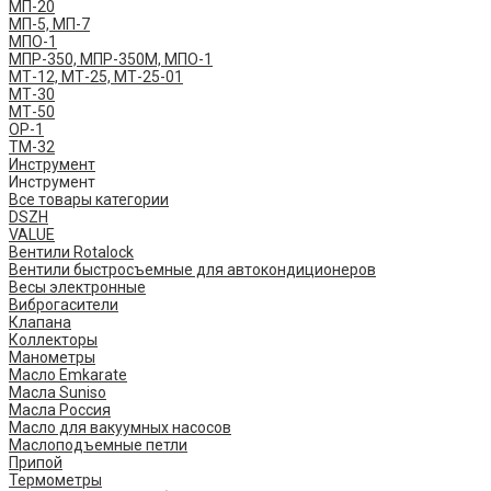
МП-20
МП-5, МП-7
МПО-1
МПР-350, МПР-350М, МПО-1
МТ-12, МТ-25, МТ-25-01
МТ-30
МТ-50
ОР-1
ТМ-32
Инструмент
Инструмент
Все товары категории
DSZH
VALUE
Вентили Rotalock
Вентили быстросъемные для автокондиционеров
Весы электронные
Виброгасители
Клапана
Коллекторы
Манометры
Масло Emkarate
Масла Suniso
Масла Россия
Масло для вакуумных насосов
Маслоподъемные петли
Припой
Термометры