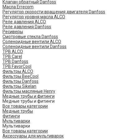
Клапан обратный Danfoss
Масла Errecom
Регулятор скорости вращения двигателя Danfoss
Регулятор уровня масла ALCO
Реле давления ALCO
Реле давления Danfoss
Ресиверы
Смотровые стекла Danfoss
Соленоидные вентили ALCO
Соленоидные вентили Danfoss
ТРВ ALCO
ТРВ Carel
ТРВ Danfoss
ТРВ FavorCool
Фильтры ALCO
Фильтры BeeCool
Фильтры Danfoss
Фильтры Sikelan
Фильтры масляные Henry
Медные трубы и фитинги
Медные трубы и фитинги
Все товары категории
Медные трубы
Фитинги
Мультиварки
Мультиварки
Все товары категории
Аксессуары для мультиварок