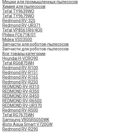
Мешки для промышленных пылесосов
Химия для пылесосов
Tefal TY9639WO
Tefal TY9679WO
Redmond RV-325
Redmond RV-UR371
Tefal VP8561RH/4Q0
Philips FC6718/01
Midea VSS3500
Запчасти для роботов-пылесосов
Запчасти для роботов-пылесосов
Все товары категории
Hyundai H-VCRQ90
Tefal RG6875WH
Redmond RV-R100
Redmond RV-R151
Redmond RV-R165
Redmond RV-R250
REDMOND RV-R310
REDMOND RV-R350
REDMOND RV-R450
REDMOND RV-R650S
REDMOND RV-UR370
Redmond RV-R500
Tefal RG7675WH
Samsung VR05R5050WK
iBoto Aqua Smart V720GW
Redmond RV-R290