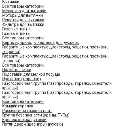
Вытяжки
Все товары категории
Механика для вытяжки
Моторы для вытяжки
Решетки для вытяжки
Фильтра для вытяжки
Газовые плиты
Газовые плиты
Все товары категории
Вертелы, приводы вертелов для духовок
Габаритные комплектующие (столы, решётки, противни,
жаровни)
Габаритные комплектующие (столы, решётки, противни,
жаровни)
Все товары категории
Полки-решетки
Подставки для мелкой посуды
Противни (жаровни)
Газогорелочная группа (газопроводы, горелки, смесители,
крышки)
Газогорелочная группа (газопроводы, горелки, смесители,
крышки)
Все товары категории
Крышки горелок
Рассекатели газовых плит
Группа безопасности (краны, ТУПы)
Крепеж стекла духовки
Петли двери (шарниры) духовки