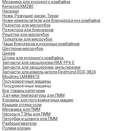
Механика для кухонного комбайна
Kenwood KM280
Насадки
Ножи, Режущие диски, Терки
Ножи-измельчители для блендера и кух.комбайна
Редуктор для мясорубок
Редуктора для блендеров
Решетки для мясорубок
Толкатели для мясорубок
Чаши блендеров и кухонных комбайнов
Шестерни мясорубок
Шнеки
Штоки для кухонного комбайна
Запчасти для овощерезки RKA-FP4-E
Запчасти для овощерезки, мультирезки
Запчасти для измельчителя Redmond RCR-3824
Moulinex LM488410
Посудомоечные машины
Посудомоечные машины
Все товары категории
Датчики температуры для ПММ
Корзины для посудомоечных машин
Крышки отсека соли
Механика для ПММ
Насосы и ТЭНы для ПММ
Патрубки и шланги для ПММ
Разбрызгиватели
Ролики корзин