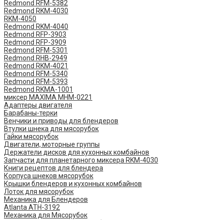
Redmond RFM-5382
Redmond RKM-4030
RKM-4050
Redmond RKM-4040
Redmond RFP-3903
Redmond RFP-3909
Redmond RFM-5301
Redmond RHB-2949
Redmond RKM-4021
Redmond RFM-5340
Redmond RFM-5393
Redmond RKMA-1001
миксер MAXIMA MHM-0221
Адаптеры двигателя
Барабаны-терки
Венчики и приводы для блендеров
Втулки шнека для мясорубок
Гайки мясорубок
Двигатели, моторные группы
Держатели дисков для кухонных комбайнов
Запчасти для планетарного миксера RKM-4030
Книги рецептов для блендера
Корпуса шнеков мясорубок
Крышки блендеров и кухонных комбайнов
Лоток для мясорубок
Механика для Блендеров
Atlanta ATH-3192
Механика для Мясорубок