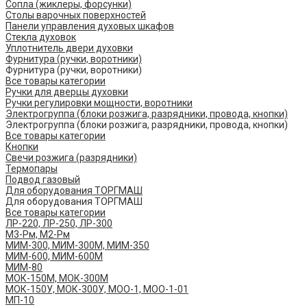
Сопла (жиклеры, форсунки)
Столы варочных поверхностей
Панели управления духовых шкафов
Стекла духовок
Уплотнитель двери духовки
Фурнитура (ручки, воротники)
Фурнитура (ручки, воротники)
Все товары категории
Ручки для дверцы духовки
Ручки регулировки мощности, воротники
Электрогруппа (блоки розжига, разрядники, провода, кнопки)
Электрогруппа (блоки розжига, разрядники, провода, кнопки)
Все товары категории
Кнопки
Свечи розжига (разрядники)
Термопары
Подвод газовый
Для оборудования ТОРГМАШ
Для оборудования ТОРГМАШ
Все товары категории
ЛР-220, ЛР-250, ЛР-300
М3-Рм, М2-Рм
МИМ-300, МИМ-300М, МИМ-350
МИМ-600, МИМ-600М
МИМ-80
МОК-150М, МОК-300М
МОК-150У, МОК-300У, МОО-1, МОО-1-01
МП-10