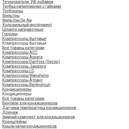
Течеискатели, УФ добавки
Трубка капиллярная с гайками
Труборезы
Фильтры
Фильтры De-Na
Холодильный инструмент
Шланги заправочные
Горелки
Компрессоры бытовые
Компрессоры бытовые
Все товары категории
Компрессоры ACC
Компрессоры Aspera
Компрессоры Danfoss (Secop)
Компрессоры Jiaxipera
Компрессоры LG
Компрессоры Wansheng
Компрессоры Атлант
Компрессоры Berlingtoun
Кондиционеры
Кондиционеры
Все товары категории
Вентили для кондиционеров
Датчики температуры кондиционеров
Дренаж
Зимний комплект для кондиционеров
Кронштейны
Крыльчатки кондиционеров