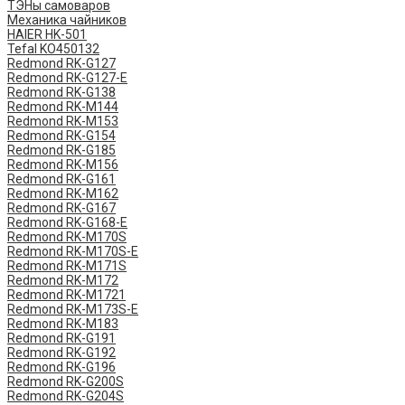
ТЭНы самоваров
Механика чайников
HAIER HK-501
Tefal KO450132
​Redmond ​RK-G127
Redmond ​RK-G127-E
Redmond RK-G138
Redmond RK-M144
Redmond RK-M153
Redmond RK-G154
Redmond RK-G185
Redmond RK-M156
Redmond RK-G161
Redmond RK-M162
Redmond RK-G167
Redmond RK-G168-E
Redmond RK-M170S
Redmond RK-M170S-E
Redmond RK-M171S
Redmond RK-M172
Redmond RK-M1721
Redmond RK-M173S-E
Redmond RK-M183
Redmond RK-G191
Redmond RK-G192
Redmond RK-G196
Redmond RK-G200S
Redmond RK-G204S