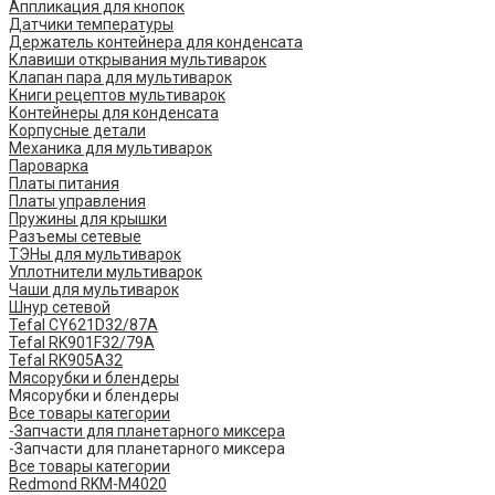
Аппликация для кнопок
Датчики температуры
Держатель контейнера для конденсата
Клавиши открывания мультиварок
Клапан пара для мультиварок
Книги рецептов мультиварок
Контейнеры для конденсата
Корпусные детали
Механика для мультиварок
Пароварка
Платы питания
Платы управления
Пружины для крышки
Разъемы сетевые
ТЭНы для мультиварок
Уплотнители мультиварок
Чаши для мультиварок
Шнур сетевой
Tefal CY621D32/87A
Tefal RK901F32/79A
Tefal RK905A32
Мясорубки и блендеры
Мясорубки и блендеры
Все товары категории
-Запчасти для планетарного миксера
-Запчасти для планетарного миксера
Все товары категории
Redmond RKM-M4020