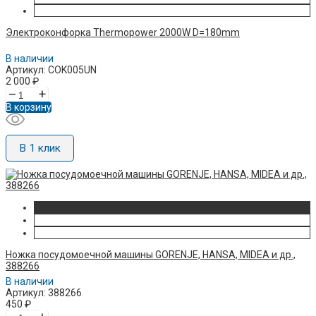
Электроконфорка Thermopower 2000W D=180mm
В наличии
Артикул: COK005UN
2 000
₽
–
+
В корзину
В 1 клик
Ножка посудомоечной машины GORENJE, HANSA, MIDEA и др.,
388266
В наличии
Артикул: 388266
450
₽