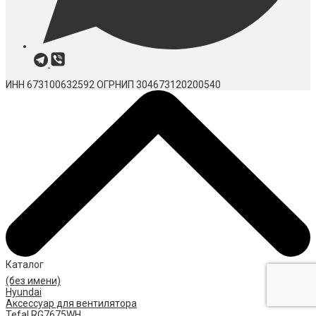
ИНН 673100632592
ОГРНИП 304673120200540
Каталог
(без имени)
Hyundai
Аксессуар для вентилятора
Tefal RG7675WH