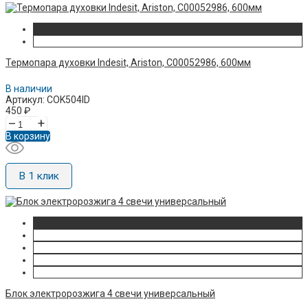
Термопара духовки Indesit, Ariston, C00052986, 600мм
В наличии
Артикул: COK504ID
450
₽
–
+
В корзину
В 1 клик
Блок электророзжига 4 свечи универсальный