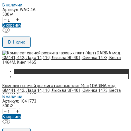
В наличии
Артикул: WAC-4A
500
₽
–
+
В корзину
В 1 клик
Комплект свечей розжига газовых плит (4шт) DARINA мод.
GM441, 442, Лада 14,110, Лысьва ЭГ-401, Омичка 1473, Веста
1464М, Кинг 1465
В наличии
Артикул: 1041773
500
₽
–
+
В корзину