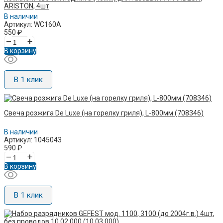
ARISTON, 4шт
В наличии
Артикул: WC160A
550
₽
–
+
В корзину
В 1 клик
Свеча розжига De Luxe (на горелку гриля), L-800мм (708346)
В наличии
Артикул: 1045043
590
₽
–
+
В корзину
В 1 клик