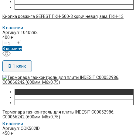
Кнопка розжига GEFEST ПКН-500-3 коричневая, зам. ПКН-13
В наличии
Артикул: 1040282
400
₽
–
+
В корзину
В 1 клик
Термопара газ-контроль для плиты INDESIT C00052986,
C00066242 (600мм. M6x0,75)
В наличии
Артикул: COK502ID
450
₽