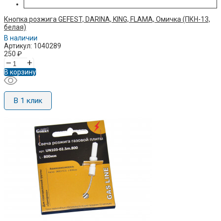
Кнопка розжига GEFEST, DARINA, KING, FLAMA, Омичка (ПКН-13,
белая)
В наличии
Артикул: 1040289
250
₽
–
+
В корзину
В 1 клик