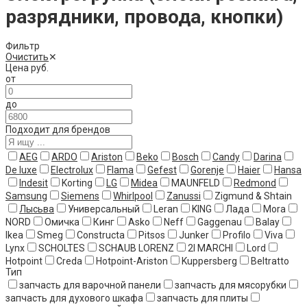
разрядники, провода, кнопки)
Фильтр
Очистить
✕
Цена
руб.
от
до
Подходит для брендов
AEG
ARDO
Ariston
Beko
Bosch
Candy
Darina
De luxe
Electrolux
Flama
Gefest
Gorenje
Haier
Hansa
Indesit
Korting
LG
Midea
MAUNFELD
Redmond
Samsung
Siemens
Whirlpool
Zanussi
Zigmund & Shtain
Лысьва
Универсальный
Leran
KING
Лада
Mora
NORD
Омичка
Кинг
Asko
Neff
Gaggenau
Balay
Ikea
Smeg
Constructa
Pitsos
Junker
Profilo
Viva
Lynx
SCHOLTES
SCHAUB LORENZ
2I MARCHI
Lord
Hotpoint
Creda
Hotpoint-Ariston
Kuppersberg
Beltratto
Тип
запчасть для варочной панели
запчасть для мясорубки
запчасть для духового шкафа
запчасть для плиты