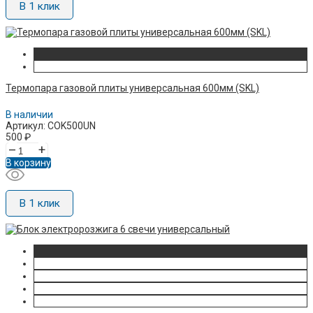
В 1 клик
Термопара газовой плиты универсальная 600мм (SKL)
В наличии
Артикул: COK500UN
500
₽
–
+
В корзину
В 1 клик