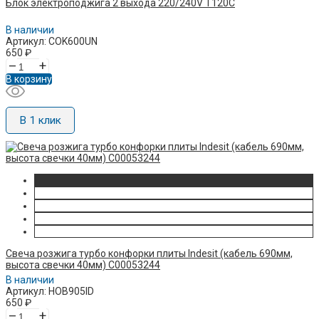
Блок электроподжига 2 выхода 220/240V T120C
В наличии
Артикул: COK600UN
650
₽
–
+
В корзину
В 1 клик
Свеча розжига турбо конфорки плиты Indesit (кабель 690мм,
высота свечки 40мм) C00053244
В наличии
Артикул: HOB905ID
650
₽
–
+