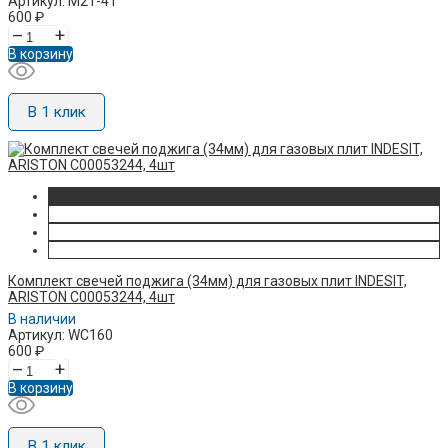
Артикул: M21-41
600
₽
–
+
В корзину
В 1 клик
Комплект свечей поджига (34мм) для газовых плит INDESIT,
ARISTON C00053244, 4шт
В наличии
Артикул: WC160
600
₽
–
+
В корзину
В 1 клик