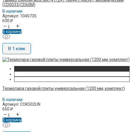
Таймер DARINA мод.GM141/241, KM441/KM341, механический
(CD0033/CD60M)
В наличии
Артикул: 1040735
630
₽
–
+
В корзину
В 1 клик
Термопара газовой плиты универсальная (1200 мм, комплект)
В наличии
Артикул: COK502UN
650
₽
–
+
В корзину