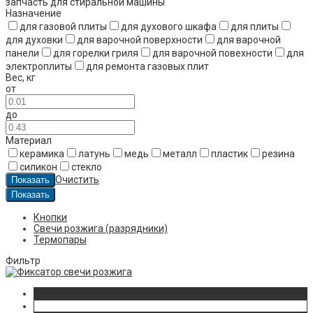
запчасть для стиральной машины
Назначение
для газовой плиты
для духового шкафа
для плиты
для духовки
для варочной поверхности
для варочной
панели
для горелки гриля
для варочной повехности
для
электроплиты
для ремонта газовых плит
Вес
,
кг
от
до
Материал
керамика
латунь
медь
металл
пластик
резина
силикон
стекло
Очистить
Кнопки
Свечи розжига (разрядники)
Термопары
Фильтр