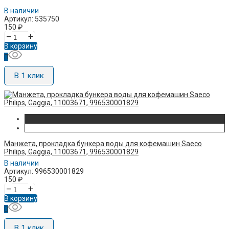
В наличии
Артикул: 535750
150
₽
–
+
В корзину
В 1 клик
Манжета, прокладка бункера воды для кофемашин Saeco
Philips, Gaggia, 11003671, 996530001829
В наличии
Артикул: 996530001829
150
₽
–
+
В корзину
В 1 клик