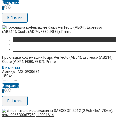
В корзину
В 1 клик
Прокладка кофемашин Krups Perfecto (AB04), Espresso (AB214),
Gusto (ADP4, F880, F887), Primo
В наличии
Артикул: MS-0900684
150
₽
–
+
В корзину
В 1 клик