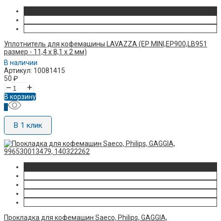
Уплотнитель для кофемашины LAVAZZA (EP MINI,EP900,LB951
размер - 11,4 х 8,1 х 2 мм)
В наличии
Артикул: 10081415
50
₽
–
+
В корзину
В 1 клик
Прокладка для кофемашин Saeco, Philips, GAGGIA,