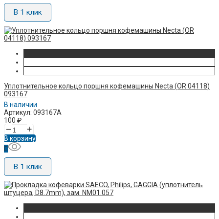
В 1 клик
Уплотнительное кольцо поршня кофемашины Necta (OR 04118)
093167
В наличии
Артикул: 093167A
100
₽
–
+
В корзину
В 1 клик