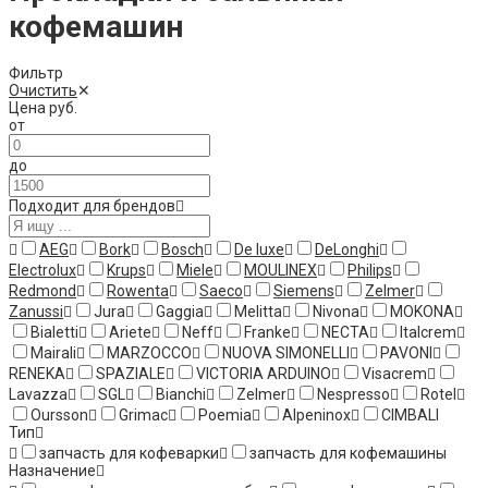
кофемашин
Фильтр
Очистить
✕
Цена
руб.
от
до
Подходит для брендов
AEG
Bork
Bosch
De luxe
DeLonghi
Electrolux
Krups
Miele
MOULINEX
Philips
Redmond
Rowenta
Saeco
Siemens
Zelmer
Zanussi
Jura
Gaggia
Melitta
Nivona
MOKONA
Bialetti
Ariete
Neff
Franke
NECTA
Italcrem
Mairali
MARZOCCO
NUOVA SIMONELLI
PAVONI
RENEKA
SPAZIALE
VICTORIA ARDUINO
Visacrem
Lavazza
SGL
Bianchi
Zelmer​
Nespresso
Rotel
Oursson
Grimac
Poemia
Alpeninox
CIMBALI
Тип
запчасть для кофеварки
запчасть для кофемашины
Назначение