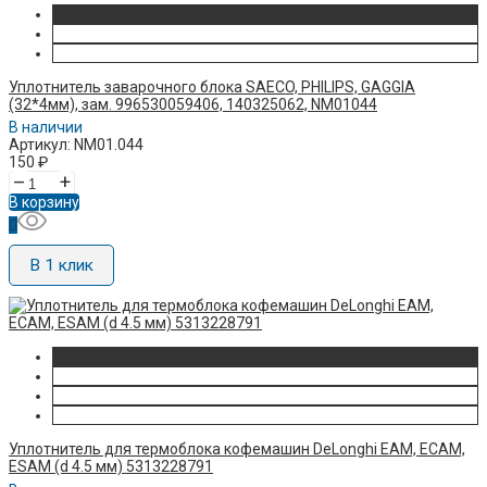
Уплотнитель заварочного блока SAECO, PHILIPS, GAGGIA
(32*4мм), зам. 996530059406, 140325062, NM01044
В наличии
Артикул: NM01.044
150
₽
–
+
В корзину
В 1 клик
Уплотнитель для термоблока кофемашин DeLonghi EAM, ECAM,
ESAM (d 4.5 мм) 5313228791