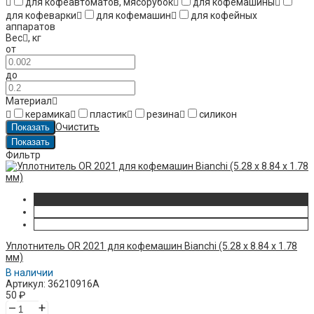
для кофеавтоматов, мясорубок
для кофемашины
для кофеварки
для кофемашин
для кофейных
аппаратов
Вес
,
кг
от
до
Материал
керамика
пластик
резина
силикон
Очистить
Фильтр
Уплотнитель OR 2021 для кофемашин Bianchi (5.28 x 8.84 x 1.78
мм)
В наличии
Артикул: 36210916A
50
₽
–
+