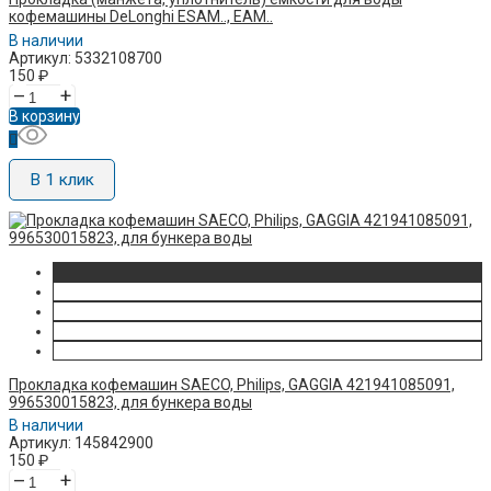
кофемашины DeLonghi ESAM.., EAM..
В наличии
Артикул: 5332108700
150
₽
–
+
В корзину
В 1 клик
Прокладка кофемашин SAECO, Philips, GAGGIA 421941085091,
996530015823, для бункера воды
В наличии
Артикул: 145842900
150
₽
–
+