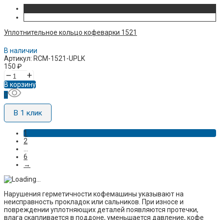
Уплотнительное кольцо кофеварки 1521
В наличии
Артикул: RCM-1521-UPLK
150
₽
–
+
В корзину
В 1 клик
1
2
...
6
→
Нарушения герметичности кофемашины указывают на
неисправность прокладок или сальников. При износе и
повреждении уплотняющих деталей появляются протечки,
влага скапливается в поддоне, уменьшается давление, кофе