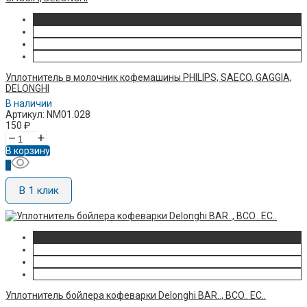
Уплотнитель в молочник кофемашины PHILIPS, SAECO, GAGGIA,
DELONGHI
В наличии
Артикул: NM01.028
150
₽
–
+
В корзину
В 1 клик
Уплотнитель бойлера кофеварки Delonghi BAR.., BCO.. EC..