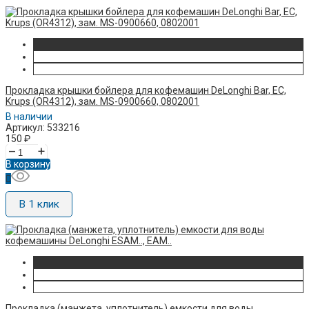
Прокладка крышки бойлера для кофемашин DeLonghi Bar, EC,
Krups (OR4312), зам. MS-0900660, 0802001
В наличии
Артикул: 533216
150
₽
–
+
В корзину
В 1 клик
Прокладка (манжета, уплотнитель) емкости для воды