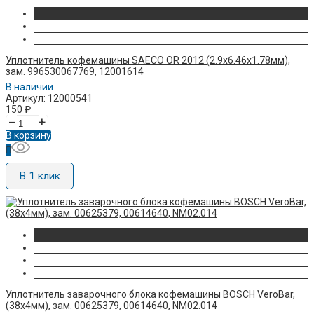
Уплотнитель кофемашины SAECO OR 2012 (2.9х6.46х1.78мм),
зам. 996530067769, 12001614
В наличии
Артикул: 12000541
150
₽
–
+
В корзину
В 1 клик
Уплотнитель заварочного блока кофемашины BOSCH VeroBar,
(38x4мм), зам. 00625379, 00614640, NM02.014