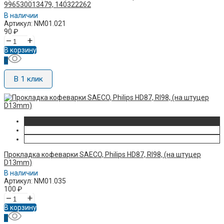
996530013479, 140322262
В наличии
Артикул: NM01.021
90
₽
–
+
В корзину
В 1 клик
Прокладка кофеварки SAECO, Philips HD87, RI98, (на штуцер
D13mm)
В наличии
Артикул: NM01.035
100
₽
–
+
В корзину