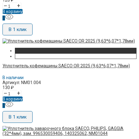
–
+
В корзину
В 1 клик
Уплотнитель кофемашины SAECO OR 2025 (9,63*6,07*1,78мм)
В наличии
Артикул: NM01.004
130
₽
–
+
В корзину
В 1 клик