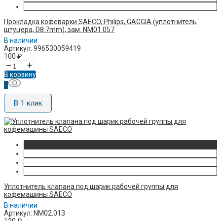
Прокладка кофеварки SAECO, Philips, GAGGIA (уплотнитель
штуцера, D8.7mm), зам. NM01.057
В наличии
Артикул: 996530059419
100
₽
–
+
В корзину
В 1 клик
Уплотнитель клапана под шарик рабочей группы для
кофемашины SAECO
В наличии
Артикул: NM02.013
120
₽