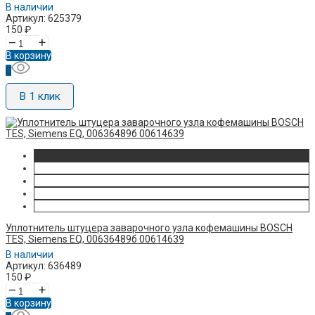
В наличии
Артикул: 625379
150
₽
–
+
В корзину
В 1 клик
Уплотнитель штуцера заварочного узла кофемашины BOSCH
TES, Siemens EQ, 00636489б 00614639
В наличии
Артикул: 636489
150
₽
–
+
В корзину