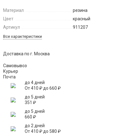
Материал
резина
Цвет
красный
Артикул
911207
Все характеристики
Доставка по г. Москва
Самовывоз
Курьер
Почта
до 4 дней
От
410
₽
до
660
₽
до 5 дней
351
₽
до 5 дней
660
₽
до 2 дней
От
410
₽
до
580
₽