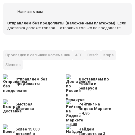
Написать нам
Отправляем без предоплаты (наложенным платежом).
Если
доставка дороже товара — отправка только по предоплате.
Прокладки и сальники кофемашин
AEG
Bosch
Krups
Siemens
Отправляем без
Доставляем по
предоплаты
России и
Беларуси
Быстрая
Рейтинг на
доставка
Яндекс Маркете
– 4,85
Более 15 000
Найдем
деталей в
запчасть за 3