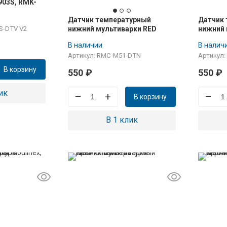
03S, RMK-
 V2
Датчик температурный
Датчик
нижний мультиварки RED
нижний
S-DTV V2
RMC-M51
MC103
В наличии
В налич
Артикул: RMC-M51-DTN
Артикул:
В корзину
550
₽
550
₽
ик
–
+
–
В корзину
В 1 клик