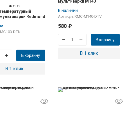
мультиварки M140
В наличии
 температурный
 мультиварки Redmond
Артикул: RMC-M140-DTV
580
₽
ии
 MC103-DTN
–
+
В корзину
В 1 клик
+
В корзину
В 1 клик