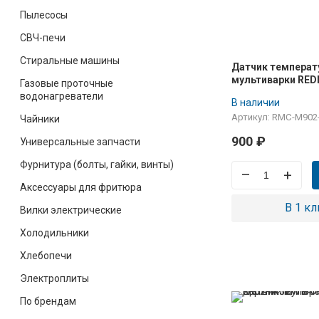
Пылесосы
СВЧ-печи
Стиральные машины
Датчик темпера
мультиварки RE
Газовые проточные
M902 (нижний)
водонагреватели
В наличии
Артикул: RMC-M902
Чайники
900
₽
Универсальные запчасти
Фурнитура (болты, гайки, винты)
–
+
Аксессуары для фритюра
В 1 кл
Вилки электрические
Холодильники
Хлебопечи
Электроплиты
По брендам