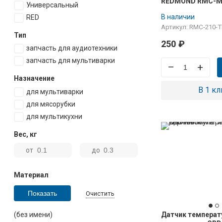
REDMOND RMC-M
Универсальный
В наличии
RED
Артикул: RMC-210-
Тип
250
₽
запчасть для аудиотехники
запчасть для мультиварки
–
+
Назначение
В 1 кл
для мультиварки
для мясорубки
для мультикухни
Вес
,
кг
от
до
Материал
Очистить
Датчик температ
(без имени)