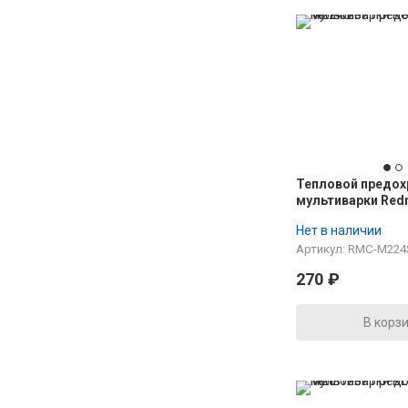
Тепловой предох
мультиварки Re
M224S
Нет в наличии
Артикул: RMC-M224
270
₽
В корз