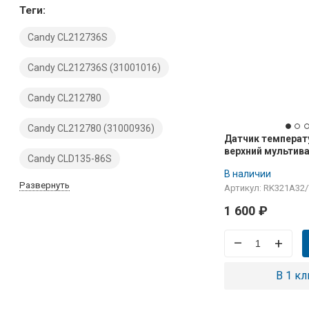
Теги:
Candy CL212736S
Candy CL212736S (31001016)
Candy CL212780
Candy CL212780 (31000936)
Датчик температ
верхний мультива
Candy CLD135-86S
RK321A32/79A
В наличии
Развернуть
Артикул: RK321A32
1 600
₽
–
+
В 1 кл