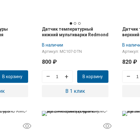
туры
Датчик температурный
Датчик
ля
нижний мультиварки Redmond
верхний
, Moulinex,
MC107
MK6118
В наличии
В налич
Артикул: MC107-DTN
Артикул:
800
₽
820
₽
–
+
–
В корзину
В корзину
ик
В 1 клик