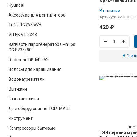
мультиварки CBD
Hyundai
В наличии
Аксессуар для вентилятора
Артикул: RMC-CBD1
Tefal RG7675WH
420
₽
VITEK VT-2348
–
+
Запчасти парогенератора Philips
GC 8735/80
В 1 кл
Redmond RK-M1552
Волосы для наращивания
Водонагреватели
Вытяжки
Газовые плиты
Для оборудования ТОРГМАШ
Инструмент
Компрессоры бытовые
ТЭН верхний мул