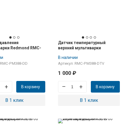
давления
Датчик температурный
варки Redmond RMC-
верхний мультиварки
Redmond RMC-PM388
ии
В наличии
: RMC-PM388-DD
Артикул: RMC-PM388-DTV
1 000
₽
+
–
+
В корзину
В корзину
В 1 клик
В 1 клик