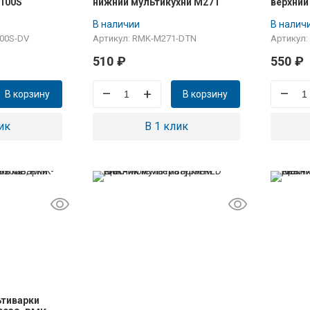
100S
нижний мультикухни M271
верхний
M227S
В наличии
В налич
00S-DV
Артикул: RMK-M271-DTN
Артикул
510
₽
550
₽
–
+
–
В корзину
В корзину
ик
В 1 клик
ьтиварки