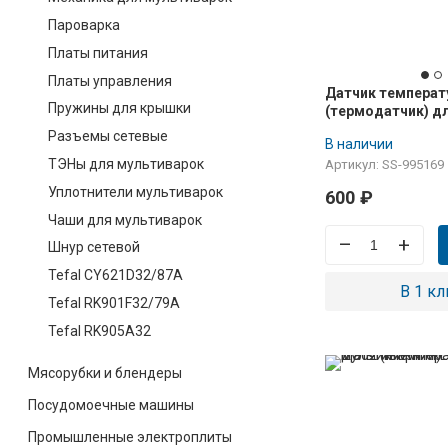
Пароварка
Платы питания
Платы управления
Датчик темпера
Пружины для крышки
(термодатчик) д
мультиварок Tefal
Разъемы сетевые
В наличии
SS-995169
ТЭНы для мультиварок
Артикул: SS-995169
Уплотнители мультиварок
600
₽
Чаши для мультиварок
–
+
Шнур сетевой
Tefal CY621D32/87A
В 1 кл
Tefal RK901F32/79A
Tefal RK905A32
Мясорубки и блендеры
Посудомоечные машины
Промышленные электроплиты