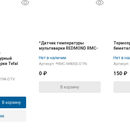
*Датчик температуры
Термоп
мультиварки REDMOND RMC-
биметал
M800S (нижний)
250V 5A
Нет в наличии
Нет в н
урный
рки Tefal
Артикул: *RMC-M800S-DTN
Артикул:
0
₽
150
₽
/79A-DTV
В корзину
В корзину
ик