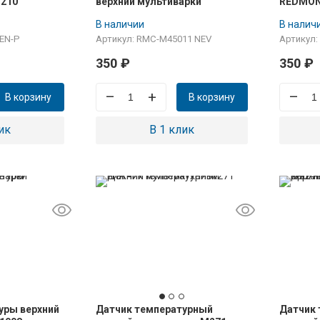
210
верхний мультиварки
REDMON
REDMOND RMC-M45011
В наличии
В налич
TEN-P
Артикул: RMC-M45011 NEV
Артикул:
350
₽
350
₽
–
+
–
В корзину
В корзину
ик
В 1 клик
уры верхний
Датчик температурный
Датчик