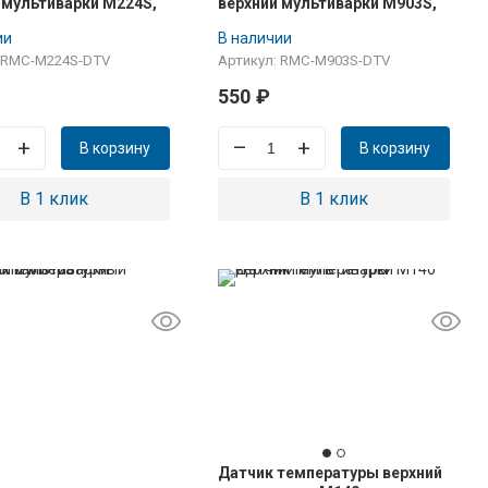
 мультиварки M224S,
верхний мультиварки M903S,
M13
ии
В наличии
: RMC-M224S-DTV
Артикул: RMC-M903S-DTV
550
₽
+
–
+
В корзину
В корзину
В 1 клик
В 1 клик
Датчик температуры верхний