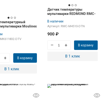
Датчик температуры
мультиварки REDMOND RMC-
M4510 (нижний)
В наличии
 температурный
 мультиварки Moulinex
Артикул: RMC-M4510-DTN
32
900
₽
ии
 MK611832-DTV
–
+
В корзину
В 1 клик
+
В корзину
В 1 клик