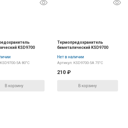
редохранитель
Термопредохранитель
ический KSD9700
биметалический KSD9700
 80°C
250V 5A 75°C
аличии
Нет в наличии
 KSD9700-5A 80°C
Артикул: KSD9700-5A 75°C
210
₽
В корзину
В корзину