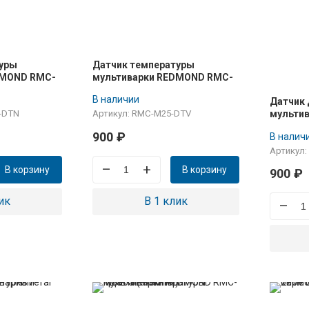
туры
Датчик температуры
DMOND RMC-
мультиварки REDMOND RMC-
M25, RMC-M37 (Верхний)
В наличии
Датчик 
мульти
-DTN
Артикул: RMC-M25-DTV
PM388
900
₽
В налич
Артикул
–
+
В корзину
В корзину
900
₽
ик
В 1 клик
–