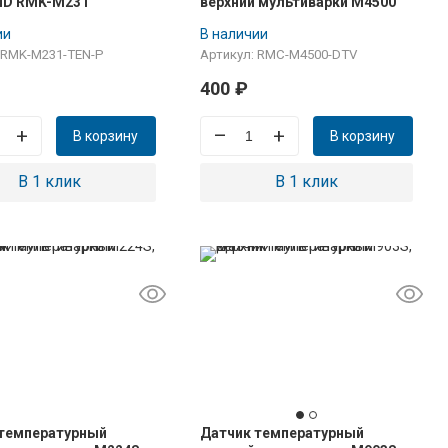
D RMK-M231
верхний мультиварки M4500
ии
В наличии
 RMK-M231-TEN-P
Артикул: RMC-M4500-DTV
400
₽
+
–
+
В корзину
В корзину
В 1 клик
В 1 клик
 температурный
Датчик температурный