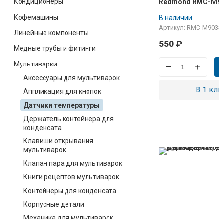
Кондиционеры
Redmond RMC-M9
M231, RMC-M4502
Кофемашины
В наличии
Артикул: RMC-M903
Линейные компоненты
550
₽
Медные трубы и фитинги
Мультиварки
–
+
Аксессуары для мультиварок
В 1 кл
Аппликация для кнопок
Датчики температуры
Держатель контейнера для
конденсата
Клавиши открывания
мультиварок
Клапан пара для мультиварок
Книги рецептов мультиварок
Контейнеры для конденсата
Корпусные детали
Механика для мультиварок