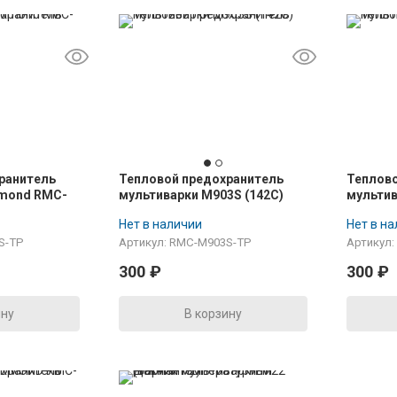
ранитель
Тепловой предохранитель
Теплово
dmond RMC-
мультиварки M903S (142C)
мульти
Нет в наличии
Нет в н
S-TP
Артикул: RMC-M903S-TP
Артикул
300
₽
300
₽
ину
В корзину