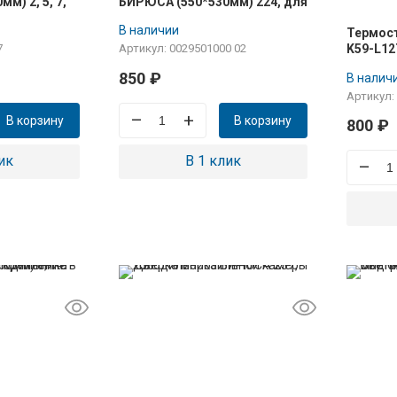
м) 2, 5, 7,
БИРЮСА (550*530мм) 224, для
зам.
морозильной камеры,
В наличии
Термост
крепление в паз
K59-L12
7
Артикул: 0029501000 02
850
₽
В налич
Артикул:
–
+
В корзину
В корзину
800
₽
ик
В 1 клик
–