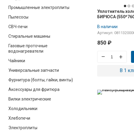
Промышленные электроплиты
Уплотнитель хол
БИРЮСА (550*760м
Пылесосы
нового образца, 
В наличии
СВЧ-печи
паз
Артикул: 081132000
Стиральные машины
850
₽
Газовые проточные
водонагреватели
–
+
Чайники
В 1 кл
Универсальные запчасти
Фурнитура (болты, гайки, винты)
Аксессуары для фритюра
Вилки электрические
Холодильники
Хлебопечи
Электроплиты