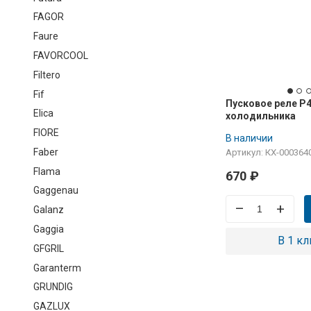
FAGOR
Faure
FAVORCOOL
Filtero
Fif
Пусковое реле Р4
Elica
холодильника
FIORE
В наличии
Faber
Артикул: КХ-000364
Flama
670
₽
Gaggenau
–
+
Galanz
Gaggia
В 1 кл
GFGRIL
Garanterm
GRUNDIG
GAZLUX