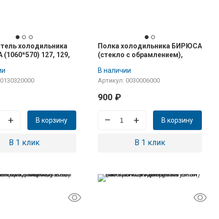
тель холодильника
Полка холодильника БИРЮСА
(1060*570) 127, 129,
(стекло с обрамлением),
, 144, 149 для
новый модельный ряд
ии
В наличии
льной камеры,
 0130320000
Артикул: 0030006000
е "в паз"
900
₽
+
–
+
В корзину
В корзину
В 1 клик
В 1 клик