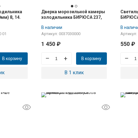
одильника
Дверка морозильной камеры
Светиль
м) 8, 14.
холодильника БИРЮСА 237,
БИРЮСА 
крепление в
238
мод. ря
В наличии
В налич
0 01
Артикул: 0037030000
Артикул:
1 450
₽
550
₽
–
+
–
В корзину
В корзину
ик
В 1 клик