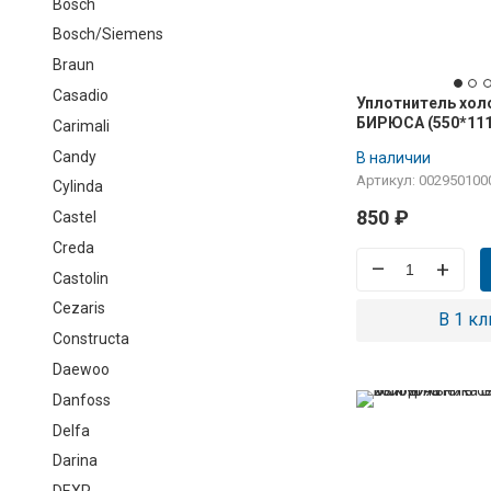
Bosch
Bosch/Siemens
Braun
Casadio
Уплотнитель хол
БИРЮСА (550*111
Carimali
228, для холоди
Candy
В наличии
камеры, креплени
Артикул: 002950100
Cylinda
850
₽
Castel
Creda
–
+
Castolin
Cezaris
В 1 кл
Constructa
Daewoo
Danfoss
Delfa
Darina