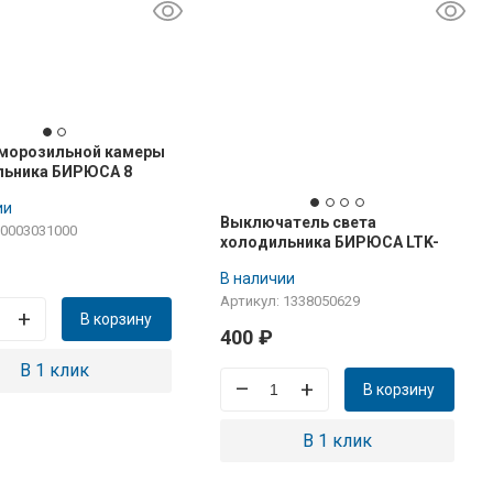
 морозильной камеры
льника БИРЮСА 8
ии
Выключатель света
 0003031000
холодильника БИРЮСА LTK-
17A (MCT-17)
В наличии
Артикул: 1338050629
+
В корзину
400
₽
В 1 клик
–
+
В корзину
В 1 клик