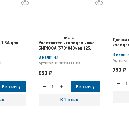
Дверка
 1.5А для
Уплотнитель холодильника
холоди
БИРЮСА (570*840мм) 125,
129, 131, 148, 149 для
В налич
В наличии
морозильной камеры
Артикул:
0
Артикул: 0130320000 03
750
₽
850
₽
–
–
+
В корзину
В корзину
ик
В 1 клик