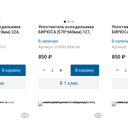
одильника
Уплотнитель холодильника
Уплотни
0мм) 224,
БИРЮСА (570*660мм) 127,
БИРЮСА 
льной
130, 133, 143, 144, для
130, 132
В наличии
В налич
е в паз
морозильной камеры (в паз)
холоди
0 01
Артикул: 0130320000 04
Артикул:
креплени
850
₽
850
₽
–
+
–
В корзину
В корзину
ик
В 1 клик