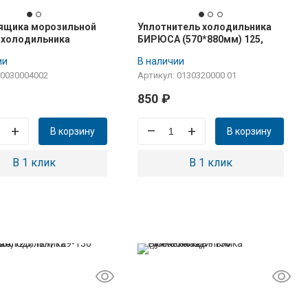
 ящика морозильной
Уплотнитель холодильника
 холодильника
БИРЮСА (570*880мм) 125,
32, 134, 129, 130 ,
131, 133, 134, 143, для
ии
В наличии
, 146, 148 широкая
холодильной камеры (в паз)
 0030004002
Артикул: 0130320000 01
850
₽
+
–
+
В корзину
В корзину
В 1 клик
В 1 клик