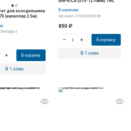
БИРЮСА (570*1270мм) 146,
237, 542 для холодильной
В наличии
ат для холодильника
камеры
75 (капилляр 2.5м)
Артикул: 0130320000 08
850
₽
ии
 TRF006ST
–
+
В корзину
В 1 клик
+
В корзину
В 1 клик