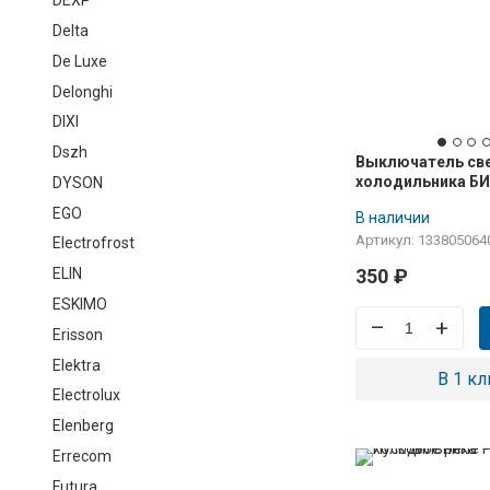
DEXP
Delta
De Luxe
Delonghi
DIXI
Dszh
Выключатель св
холодильника Б
DYSON
МСТ-17С
EGO
В наличии
Артикул: 133805064
Electrofrost
350
₽
ELIN
ESKIMO
–
+
Erisson
Elektra
В 1 кл
Electrolux
Elenberg
Errecom
Futura