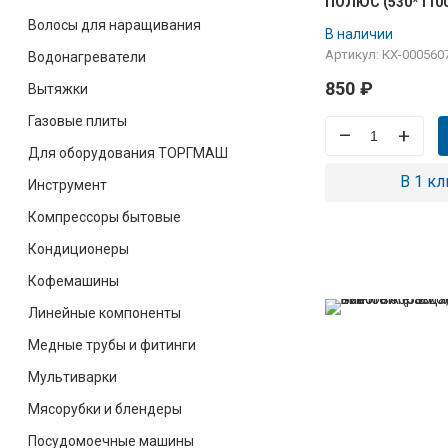
ПОЛЮС (530*1100м
БИРЮСА 2, 3, 10, 
Волосы для наращивания
В наличии
0002301000
Артикул: КХ-000560
Водонагреватели
850
₽
Вытяжки
Газовые плиты
–
+
Для оборудования ТОРГМАШ
В 1 кл
Инструмент
Компрессоры бытовые
Кондиционеры
Кофемашины
Линейные компоненты
Медные трубы и фитинги
Мультиварки
Мясорубки и блендеры
Посудомоечные машины