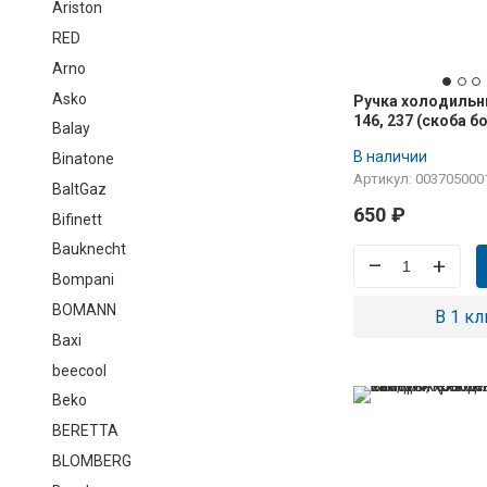
Ariston
RED
Arno
Asko
Ручка холодиль
146, 237 (скоба 
Balay
В наличии
Binatone
Артикул: 003705000
BaltGaz
650
₽
Bifinett
Bauknecht
–
+
Bompani
BOMANN
В 1 кл
Baxi
beecool
Beko
BERETTA
BLOMBERG