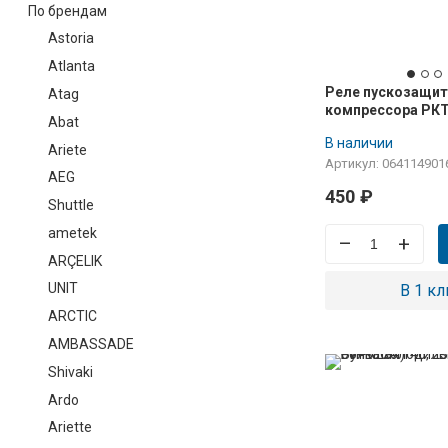
По брендам
Astoria
Atlanta
Реле пускозащи
Atag
компрессора РКТ
Abat
В наличии
Ariete
Артикул: 064114901
AEG
450
₽
Shuttle
ametek
–
+
ARÇELIK
UNIT
В 1 кл
ARCTIC
AMBASSADE
Shivaki
Ardo
Ariette