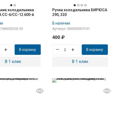
ник холодильника
Ручка холодильника БИРЮСА
СС-6/СС-12 600-й
290, 320
д кроме 237, 238
ии
В наличии
 1385052202 09
Артикул: 0003000010 01
400
₽
+
–
+
В корзину
В корзину
В 1 клик
В 1 клик