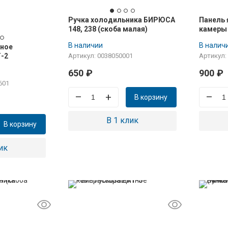
Ручка холодильника БИРЮСА
Панель
148, 238 (скоба малая)
камеры
БИРЮСА 1
В наличии
В налич
тное
131, 133
-2
Артикул: 0038050001
Артикул:
650
₽
900
₽
601
–
+
–
В корзину
В 1 клик
В корзину
ик