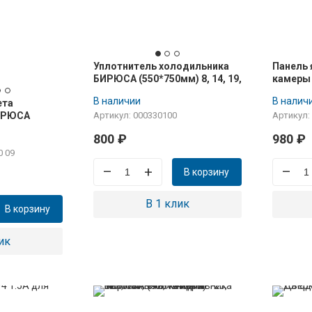
Уплотнитель холодильника
Панель
БИРЮСА (550*750мм) 8, 14, 19,
камеры
152, крепление под саморез
БИРЮСА 
В наличии
В налич
ета
146, 148
ИРЮСА
Артикул: 000330100
Артикул:
800
₽
980
₽
0 09
–
+
–
В корзину
В 1 клик
В корзину
ик