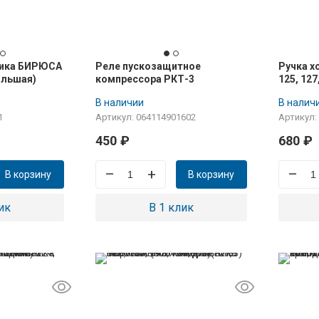
ника БИРЮСА
Реле пускозащитное
Ручка 
большая)
компрессора РКТ-3
125, 127
В наличии
В налич
1
Артикул: 064114901602
Артикул:
450
₽
680
₽
–
+
–
В корзину
В корзину
ик
В 1 клик