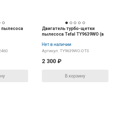
а пылесоса
Двигатель турбо-щетки
пылесоса Tefal TY9639WO (в
сборе)
Нет в наличии
2460
Артикул: TY9639WO-DTS
2 300
₽
ину
В корзину