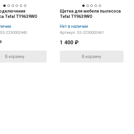
подключения
Щетка для мебели пылесоса
а Tefal TY9639WO
Tefal TY9639WO
аличии
Нет в наличии
 SS-2230002440
Артикул: SS-2230002461
₽
1 400
₽
В корзину
В корзину