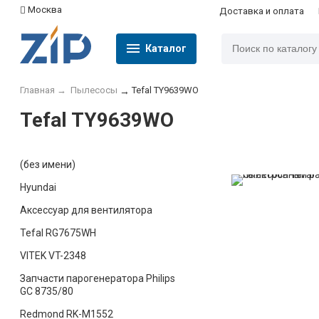
Москва
Доставка и оплата
Каталог
Главная
→
Пылесосы
Tefal TY9639WO
→
Tefal TY9639WO
(без имени)
Hyundai
Аксессуар для вентилятора
Tefal RG7675WH
VITEK VT-2348
Запчасти парогенератора Philips
GC 8735/80
Redmond RK-M1552