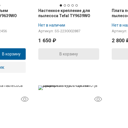
зъем
Настенное крепление для
Плата 
TY9639WO
пылесоса Tefal TY9639WO
пылесос
Нет в наличии
Нет в н
2456
Артикул: SS-2230002887
Артикул:
1 650
₽
2 800
В корзину
В корзину
ик