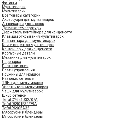
Фитинги
Мультиварки
Мультиварки
Все товары категории
Аксессуары для мультиварок
Аппликация для кнопок
Датчики температуры
Держатель контейнера для конденсата
Клавиши открывания мультиварок
Клапан пара для мультиварок
Книги рецептов мультиварок
Контейнеры для конденсата
Корпусные детали
Механика для мультиварок
Пароварка
Платы питания
Платы управления
Пружины для крышки
Разъемы сетевые
ТЭНы для мультиварок
Уплотнители мультиварок
Чаши для мультиварок
Шнур сетевой
Tefal CY621D32/87A
Tefal RK901F32/79A
Tefal RK905A32
Мясорубки и блендеры
Мясорубки и блендеры