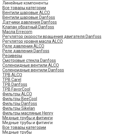
Линейные компоненты
Все товары категории
Вентили шаровые ALCO
Вентили шаровые Danfoss
Датчики давления Danfoss
Клапан обратный Danfoss
Масла Errecom
Регулятор скорости вращения двигателя Danfoss
Регулятор уровня масла ALCO
Реле давления ALCO
Реле давления Danfoss
Ресиверы
Смотровые стекла Danfoss
Соленоидные вентили ALCO
Соленоидные вентили Danfoss
ТРВ ALCO
ТРВ Carel
ТРВ Danfoss
ТРВ FavorCool
Фильтры ALCO
Фильтры BeeCool
Фильтры Danfoss
Фильтры Sikelan
Фильтры масляные Henry
Медные трубы и фитинги
Медные трубы и фитинги
Все товары категории
Медные трубы