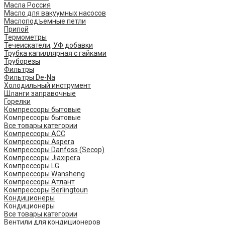
Масла Россия
Масло для вакуумных насосов
Маслоподъемные петли
Припой
Термометры
Течеискатели, УФ добавки
Трубка капиллярная с гайками
Труборезы
Фильтры
Фильтры De-Na
Холодильный инструмент
Шланги заправочные
Горелки
Компрессоры бытовые
Компрессоры бытовые
Все товары категории
Компрессоры ACC
Компрессоры Aspera
Компрессоры Danfoss (Secop)
Компрессоры Jiaxipera
Компрессоры LG
Компрессоры Wansheng
Компрессоры Атлант
Компрессоры Berlingtoun
Кондиционеры
Кондиционеры
Все товары категории
Вентили для кондиционеров