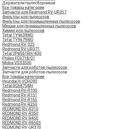
Держатели пылесборников
Все товары категории
Запчасти для Redmond RV-UR357
Фильтры для пылесосов
Фильтры для промышленных пылесосов
Мешки для промышленных пылесосов
Химия для пылесосов
Tefal TY9639WO
Tefal TY9679WO
Redmond RV-325
Redmond RV-UR371
Tefal VP8561RH/4Q0
Philips FC6718/01
Midea VSS3500
Запчасти для роботов-пылесосов
Запчасти для роботов-пылесосов
Все товары категории
Hyundai H-VCRQ90
Tefal RG6875WH
Redmond RV-R100
Redmond RV-R151
Redmond RV-R165
Redmond RV-R250
REDMOND RV-R310
REDMOND RV-R350
REDMOND RV-R450
REDMOND RV-R650S
REDMOND RV-UR370