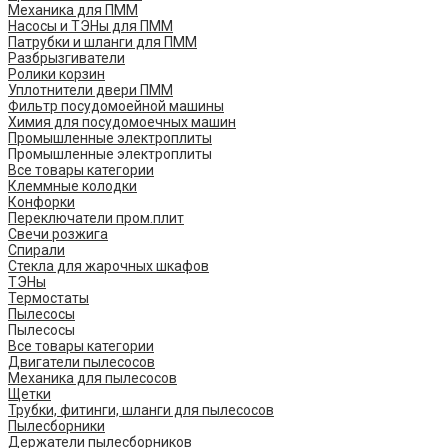
Механика для ПММ
Насосы и ТЭНы для ПММ
Патрубки и шланги для ПММ
Разбрызгиватели
Ролики корзин
Уплотнители двери ПММ
Фильтр посудомоейной машины
Химия для посудомоечных машин
Промышленные электроплиты
Промышленные электроплиты
Все товары категории
Клеммные колодки
Конфорки
Переключатели пром.плит
Свечи розжига
Спирали
Стекла для жарочных шкафов
ТЭНы
Термостаты
Пылесосы
Пылесосы
Все товары категории
Двигатели пылесосов
Механика для пылесосов
Щетки
Трубки, фитинги, шланги для пылесосов
Пылесборники
Держатели пылесборников