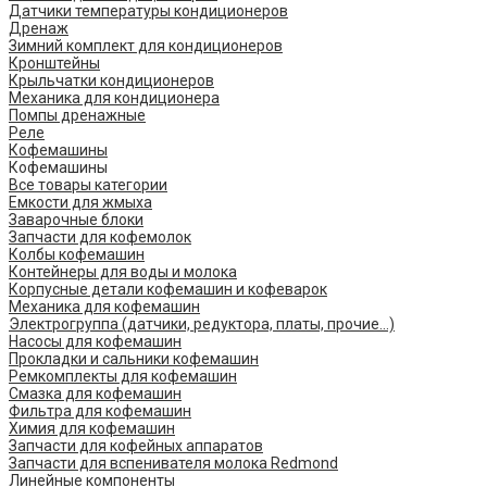
Датчики температуры кондиционеров
Дренаж
Зимний комплект для кондиционеров
Кронштейны
Крыльчатки кондиционеров
Механика для кондиционера
Помпы дренажные
Реле
Кофемашины
Кофемашины
Все товары категории
Емкости для жмыха
Заварочные блоки
Запчасти для кофемолок
Колбы кофемашин
Контейнеры для воды и молока
Корпусные детали кофемашин и кофеварок
Механика для кофемашин
Электрогруппа (датчики, редуктора, платы, прочие...)
Насосы для кофемашин
Прокладки и сальники кофемашин
Ремкомплекты для кофемашин
Смазка для кофемашин
Фильтра для кофемашин
Химия для кофемашин
Запчасти для кофейных аппаратов
Запчасти для вспенивателя молока Redmond
Линейные компоненты