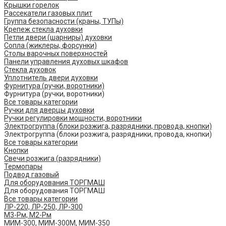
Крышки горелок
Рассекатели газовых плит
Группа безопасности (краны, ТУПы)
Крепеж стекла духовки
Петли двери (шарниры) духовки
Сопла (жиклеры, форсунки)
Столы варочных поверхностей
Панели управления духовых шкафов
Стекла духовок
Уплотнитель двери духовки
Фурнитура (ручки, воротники)
Фурнитура (ручки, воротники)
Все товары категории
Ручки для дверцы духовки
Ручки регулировки мощности, воротники
Электрогруппа (блоки розжига, разрядники, провода, кнопки)
Электрогруппа (блоки розжига, разрядники, провода, кнопки)
Все товары категории
Кнопки
Свечи розжига (разрядники)
Термопары
Подвод газовый
Для оборудования ТОРГМАШ
Для оборудования ТОРГМАШ
Все товары категории
ЛР-220, ЛР-250, ЛР-300
М3-Рм, М2-Рм
МИМ-300, МИМ-300М, МИМ-350