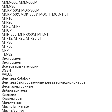
МИМ-600, МИМ-600М
МИМ-80
МОК-150М, МОК-300М
МОК-150У, МОК-300У, МОО-1, МОО-1-01
МП-10
МП-20
МП-5, МП-7
МПО-1
МПР-350, МПР-350М, МПО-1
МТ-12, МТ-25, МТ-25-01
МТ-30
МТ-50
ОР-1
ТМ-32
Инструмент
Инструмент
Все товары категории
DSZH
VALUE
Вентили Rotalock
Вентили быстросъемные для автокондиционеров
Весы электронные
Виброгасители
Клапана
Коллекторы
Манометры
Масло Emkarate
Масла Suniso