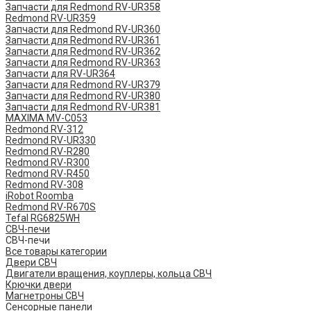
Запчасти для Redmond RV-UR358
Redmond RV-UR359
Запчасти для Redmond RV-UR360
Запчасти для Redmond RV-UR361
Запчасти для Redmond RV-UR362
Запчасти для Redmond RV-UR363
Запчасти для RV-UR364
Запчасти для Redmond RV-UR379
Запчасти для Redmond RV-UR380
Запчасти для Redmond RV-UR381
MAXIMA MV-C053
Redmond RV-312
Redmond RV-UR330
Redmond RV-R280
Redmond RV-R300
Redmond RV-R450
Redmond RV-308
iRobot Roomba
Redmond RV-R670S
Tefal RG6825WH
СВЧ-печи
СВЧ-печи
Все товары категории
Двери СВЧ
Двигатели вращения, коуплеры, кольца СВЧ
Крючки двери
Магнетроны СВЧ
Сенсорные панели