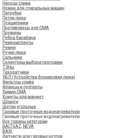
Насосы слива
Ножки для стиральных машин
Патрубки
Петли люка
Подшипники
Противовесы для СМА
Пружины
Ребра барабана
Ремкомплекты
Ремни
Ручки люка
Сальники
Селекторы выбора программ
ТЭНы
Таходатчики
УБЛ (Устройства блокировки люка)
Фильтры слива
Фланцы и суппорты
Химия СМА
Хомуты для манжет
Шланги
Щетки угольные
Газовые проточные водонагреватели
Газовые проточные водонагреватели
Все товары категории
BALTGAZ, NEVA
BAXI
Запчасти для газовых котлов