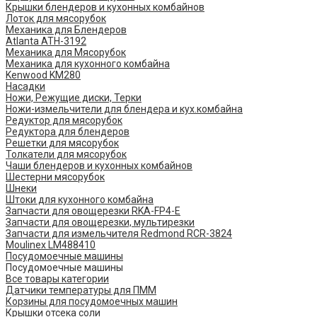
Крышки блендеров и кухонных комбайнов
Лоток для мясорубок
Механика для Блендеров
Atlanta ATH-3192
Механика для Мясорубок
Механика для кухонного комбайна
Kenwood KM280
Насадки
Ножи, Режущие диски, Терки
Ножи-измельчители для блендера и кух.комбайна
Редуктор для мясорубок
Редуктора для блендеров
Решетки для мясорубок
Толкатели для мясорубок
Чаши блендеров и кухонных комбайнов
Шестерни мясорубок
Шнеки
Штоки для кухонного комбайна
Запчасти для овощерезки RKA-FP4-E
Запчасти для овощерезки, мультирезки
Запчасти для измельчителя Redmond RCR-3824
Moulinex LM488410
Посудомоечные машины
Посудомоечные машины
Все товары категории
Датчики температуры для ПММ
Корзины для посудомоечных машин
Крышки отсека соли