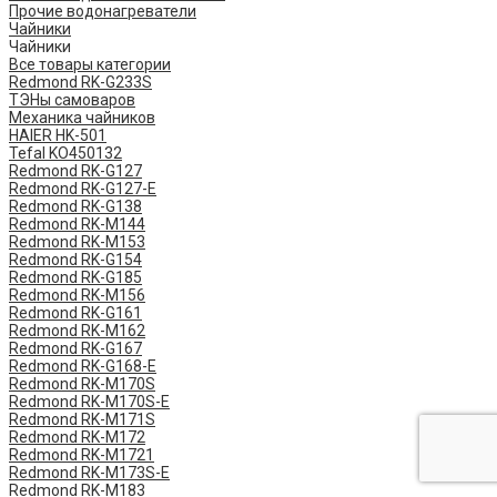
Прочие водонагреватели
Чайники
Чайники
Все товары категории
Redmond RK-G233S
ТЭНы самоваров
Механика чайников
HAIER HK-501
Tefal KO450132
​Redmond ​RK-G127
Redmond ​RK-G127-E
Redmond RK-G138
Redmond RK-M144
Redmond RK-M153
Redmond RK-G154
Redmond RK-G185
Redmond RK-M156
Redmond RK-G161
Redmond RK-M162
Redmond RK-G167
Redmond RK-G168-E
Redmond RK-M170S
Redmond RK-M170S-E
Redmond RK-M171S
Redmond RK-M172
Redmond RK-M1721
Redmond RK-M173S-E
Redmond RK-M183