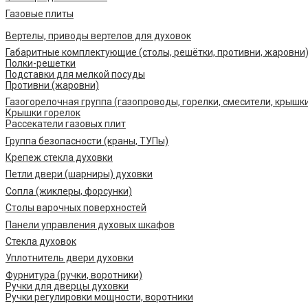
Газовые плиты
Вертелы, приводы вертелов для духовок
Габаритные комплектующие (столы, решётки, противни, жаровни
Полки-решетки
Подставки для мелкой посуды
Противни (жаровни)
Газогорелочная группа (газопроводы, горелки, смесители, крышк
Крышки горелок
Рассекатели газовых плит
Группа безопасности (краны, ТУПы)
Крепеж стекла духовки
Петли двери (шарниры) духовки
Сопла (жиклеры, форсунки)
Столы варочных поверхностей
Панели управления духовых шкафов
Стекла духовок
Уплотнитель двери духовки
Фурнитура (ручки, воротники)
Ручки для дверцы духовки
Ручки регулировки мощности, воротники