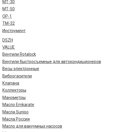
МТ-30
МТ-50
ОР-1
ТМ-32
Инструмент
DSZH
VALUE
Вентили Rotalock
Вентили быстросъемные для автокондиционеров
Весы электронные
Виброгасители
Клапана
Коллекторы
Манометры
Масло Emkarate
Масла Suniso
Масла Россия
Масло для вакуумных насосов