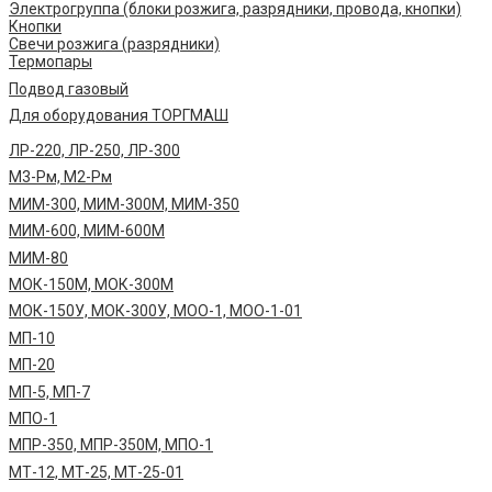
Электрогруппа (блоки розжига, разрядники, провода, кнопки)
Кнопки
Свечи розжига (разрядники)
Термопары
Подвод газовый
Для оборудования ТОРГМАШ
ЛР-220, ЛР-250, ЛР-300
М3-Рм, М2-Рм
МИМ-300, МИМ-300М, МИМ-350
МИМ-600, МИМ-600М
МИМ-80
МОК-150М, МОК-300М
МОК-150У, МОК-300У, МОО-1, МОО-1-01
МП-10
МП-20
МП-5, МП-7
МПО-1
МПР-350, МПР-350М, МПО-1
МТ-12, МТ-25, МТ-25-01