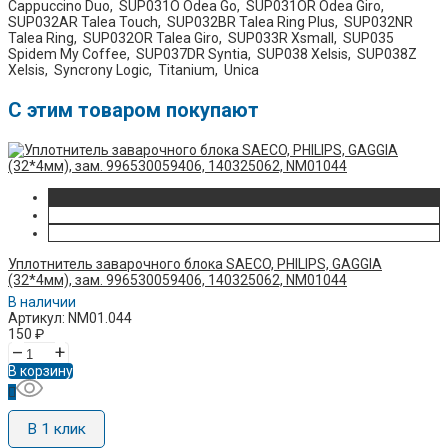
Cappuccino Duo, ​ SUP031O Odea Go, ​ SUP031OR Odea Giro, ​
SUP032AR Talea Touch, ​ SUP032BR Talea Ring Plus, ​ SUP032NR
Talea Ring, ​ SUP032OR Talea Giro, ​ SUP033R Xsmall, ​ SUP035
Spidem My Coffee, ​ SUP037DR Syntia, ​ SUP038 Xelsis, ​ SUP038Z
Xelsis, ​ Syncrony Logic, ​ Titanium, ​ Unica
C этим товаром покупают
Уплотнитель заварочного блока SAECO, PHILIPS, GAGGIA
(32*4мм), зам. 996530059406, 140325062, NM01044
В наличии
Артикул: NM01.044
150
₽
–
+
В корзину
В 1 клик