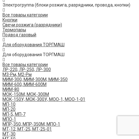
Электрогруппа (блоки розжига, разрядники, провода, кнопки)
Все товары категории
Кнопки
Свечи розжига (разрядники)
Термопары
Подвод газовый
Для оборудования ТОРГМАШ
Для оборудования ТОРГМАШ
Все товары категории
ЛР-220, ЛР-250, ЛР-300
М3-Рм, М2-Рм
МИМ-300, МИМ-300М, МИМ-350
МИМ-600, МИМ-600М
МИМ-80
МОК-150М, МОК-300М
МОК-150У, МОК-300У, МОО-1, МОО-1-01
МП-10
МП-20
МП-5, МП-7
МПО-1
МПР-350, МПР-350М, МПО-1
МТ-12, МТ-25, МТ-25-01
МТ-30