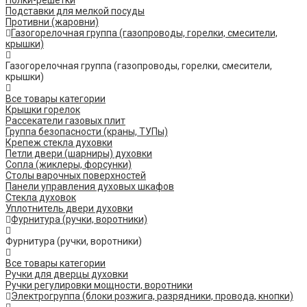
Полки-решетки
Подставки для мелкой посуды
Противни (жаровни)
Газогорелочная группа (газопроводы, горелки, смесители,
крышки)
Газогорелочная группа (газопроводы, горелки, смесители,
крышки)
Все товары категории
Крышки горелок
Рассекатели газовых плит
Группа безопасности (краны, ТУПы)
Крепеж стекла духовки
Петли двери (шарниры) духовки
Сопла (жиклеры, форсунки)
Столы варочных поверхностей
Панели управления духовых шкафов
Стекла духовок
Уплотнитель двери духовки
Фурнитура (ручки, воротники)
Фурнитура (ручки, воротники)
Все товары категории
Ручки для дверцы духовки
Ручки регулировки мощности, воротники
Электрогруппа (блоки розжига, разрядники, провода, кнопки)