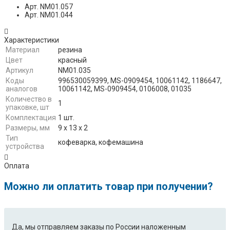
Арт. NM01.057
Арт. NM01.044
Характеристики
Материал
резина
Цвет
красный
Артикул
NM01.035
Коды
996530059399, MS-0909454, 10061142, 1186647,
аналогов
10061142, MS-0909454, 0106008, 01035
Количество в
1
упаковке, шт
Комплектация
1 шт.
Размеры, мм
9 х 13 х 2
Тип
кофеварка, кофемашина
устройства
Оплата
Можно ли оплатить товар при получении?
Да, мы отправляем заказы по России наложенным