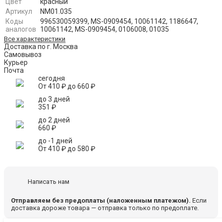
Цвет
красный
Артикул
NM01.035
Коды
996530059399, MS-0909454, 10061142, 1186647,
аналогов
10061142, MS-0909454, 0106008, 01035
Все характеристики
Доставка по г. Москва
Самовывоз
Курьер
Почта
сегодня
От
410
₽
до
660
₽
до 3 дней
351
₽
до 2 дней
660
₽
до -1 дней
От
410
₽
до
580
₽
Написать нам
Отправляем без предоплаты (наложенным платежом).
Если
доставка дороже товара — отправка только по предоплате.