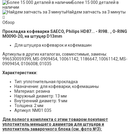
Более 15 000 деталей в
наличии
Найдем запчасть за 3 минуты
Обзор
Прокладка кофеварки SAECO, Philips HD87... - RI98.. , O-RING
M0090-20, на штуцер D13mm
Для штуцера кофеварок и кофемашин
Артикулы в других каталогах, совместимые, замены:
996530059399, MS-0909454, 10061142, 1186647, 10061142, MS-
0909454, 0106008, 01035
Характеристики:
Тип: уплотнительная прокладка
Назначение: для кофеварки, кофемашины
Материал: резина
Наружный диаметр: 13 мм
Внутренний диаметр: 9 мм
Толщина: 2 мм
Артикул: NM01.035
Для полного комплекта с этим товаром покупают
уплотнитель меньшего диаметра для штуцера и
уплотнитель заварочного блока (см. фото №3):