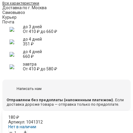
Все характеристики
Доставка по г. Москва
Самовывоз
Курьер
Почта
до 3 дней
От
410
₽
до
660
₽
до 4 дней
351
₽
до 4 дней
660
₽
завтра
От
410
₽
до
580
₽
Написать нам
Отправляем без предоплаты (наложенным платежом).
Если
доставка дороже товара — отправка только по предоплате.
180
₽
Артикул:
1041312
Нет в наличии
–
+