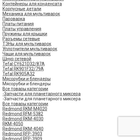
Контейнеры для конденсата
Корпусные детали
Механика для мультиварок
Пароварка
Платы питания
Платы управления
Пружины для крышки
Разъемы сетевые
ТЭНы для мультиварок
Уплотнители мультиварок
Чаши для мультиварок
Шнур сетевой
Tefal CY621D32/87A
Tefal RK901F32/79A
Tefal RK905A32
Мясорубки и блендеры
Мясорубки и блендеры
Все товары категории
-Запчасти для планетарного миксера
-Запчасти для планетарного миксера
Все товары категории
Redmond RKM-M4020
Redmond RFM-5382
Redmond RKM-4030
RKM-4050
Redmond RKM-4040
Redmond RFP-3903
Redmond RFP-3909