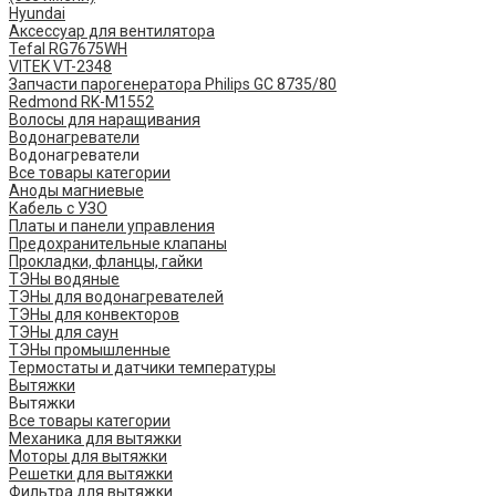
Hyundai
Аксессуар для вентилятора
Tefal RG7675WH
VITEK VT-2348
Запчасти парогенератора Philips GC 8735/80
Redmond RK-M1552
Волосы для наращивания
Водонагреватели
Водонагреватели
Все товары категории
Аноды магниевые
Кабель с УЗО
Платы и панели управления
Предохранительные клапаны
Прокладки, фланцы, гайки
ТЭНы водяные
ТЭНы для водонагревателей
ТЭНы для конвекторов
ТЭНы для саун
ТЭНы промышленные
Термостаты и датчики температуры
Вытяжки
Вытяжки
Все товары категории
Механика для вытяжки
Моторы для вытяжки
Решетки для вытяжки
Фильтра для вытяжки