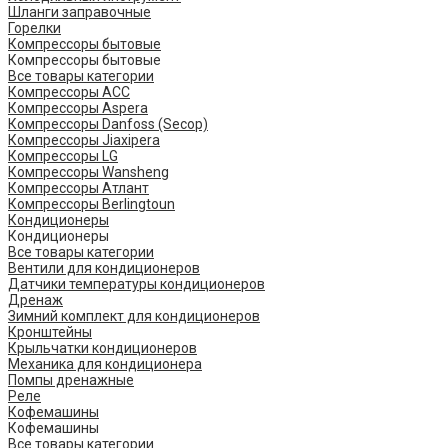
Шланги заправочные
Горелки
Компрессоры бытовые
Компрессоры бытовые
Все товары категории
Компрессоры ACC
Компрессоры Aspera
Компрессоры Danfoss (Secop)
Компрессоры Jiaxipera
Компрессоры LG
Компрессоры Wansheng
Компрессоры Атлант
Компрессоры Berlingtoun
Кондиционеры
Кондиционеры
Все товары категории
Вентили для кондиционеров
Датчики температуры кондиционеров
Дренаж
Зимний комплект для кондиционеров
Кронштейны
Крыльчатки кондиционеров
Механика для кондиционера
Помпы дренажные
Реле
Кофемашины
Кофемашины
Все товары категории