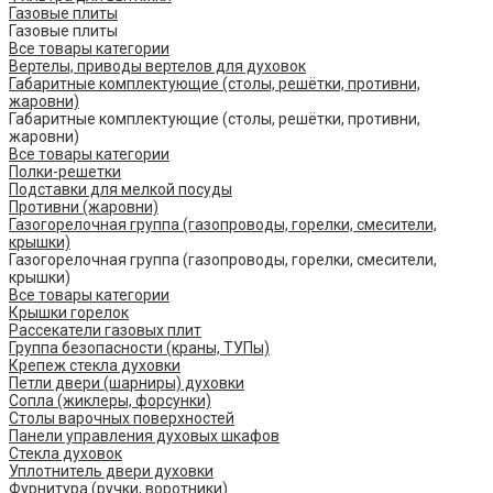
Газовые плиты
Газовые плиты
Все товары категории
Вертелы, приводы вертелов для духовок
Габаритные комплектующие (столы, решётки, противни,
жаровни)
Габаритные комплектующие (столы, решётки, противни,
жаровни)
Все товары категории
Полки-решетки
Подставки для мелкой посуды
Противни (жаровни)
Газогорелочная группа (газопроводы, горелки, смесители,
крышки)
Газогорелочная группа (газопроводы, горелки, смесители,
крышки)
Все товары категории
Крышки горелок
Рассекатели газовых плит
Группа безопасности (краны, ТУПы)
Крепеж стекла духовки
Петли двери (шарниры) духовки
Сопла (жиклеры, форсунки)
Столы варочных поверхностей
Панели управления духовых шкафов
Стекла духовок
Уплотнитель двери духовки
Фурнитура (ручки, воротники)