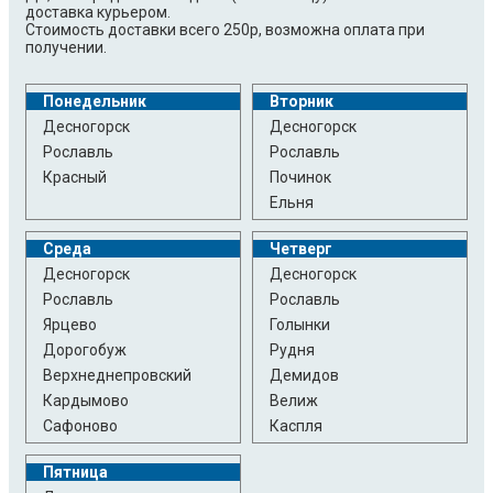
доставка курьером.
Стоимость доставки всего 250р, возможна оплата при
получении.
Понедельник
Вторник
Десногорск
Десногорск
Рославль
Рославль
Красный
Починок
Ельня
Среда
Четверг
Десногорск
Десногорск
Рославль
Рославль
Ярцево
Голынки
Дорогобуж
Рудня
Верхнеднепровский
Демидов
Кардымово
Велиж
Сафоново
Каспля
Пятница