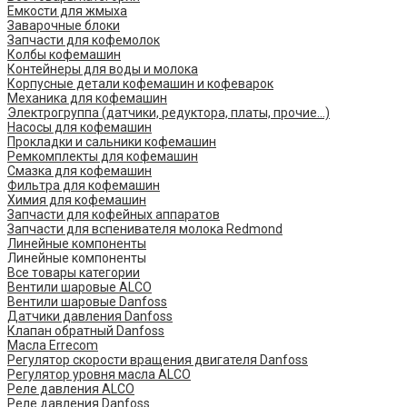
Емкости для жмыха
Заварочные блоки
Запчасти для кофемолок
Колбы кофемашин
Контейнеры для воды и молока
Корпусные детали кофемашин и кофеварок
Механика для кофемашин
Электрогруппа (датчики, редуктора, платы, прочие...)
Насосы для кофемашин
Прокладки и сальники кофемашин
Ремкомплекты для кофемашин
Смазка для кофемашин
Фильтра для кофемашин
Химия для кофемашин
Запчасти для кофейных аппаратов
Запчасти для вспенивателя молока Redmond
Линейные компоненты
Линейные компоненты
Все товары категории
Вентили шаровые ALCO
Вентили шаровые Danfoss
Датчики давления Danfoss
Клапан обратный Danfoss
Масла Errecom
Регулятор скорости вращения двигателя Danfoss
Регулятор уровня масла ALCO
Реле давления ALCO
Реле давления Danfoss