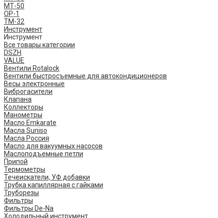
МТ-50
ОР-1
ТМ-32
Инструмент
Инструмент
Все товары категории
DSZH
VALUE
Вентили Rotalock
Вентили быстросъемные для автокондиционеров
Весы электронные
Виброгасители
Клапана
Коллекторы
Манометры
Масло Emkarate
Масла Suniso
Масла Россия
Масло для вакуумных насосов
Маслоподъемные петли
Припой
Термометры
Течеискатели, УФ добавки
Трубка капиллярная с гайками
Труборезы
Фильтры
Фильтры De-Na
Холодильный инструмент