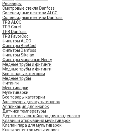
Ресиверы
Смотровые стекла Danfoss
Соленоидные вентили ALCO
Соленоидные вентили Danfoss
ТРВ ALCO
ТРВ Carel
ТРВ Danfoss
ТРВ FavorCool
Фильтры ALCO
Фильтры BeeCool
Фильтры Danfoss
Фильтры Sikelan
Фильтры масляные Henry
Медные трубы и фитинги
Медные трубы и фитинги
Все товары категории
Медные трубы
Фитинги
Мультиварки
Мультиварки
Все товары категории
Аксессуары для мультиварок
Аппликация для кнопок
Датчики температуры
Держатель контейнера для конденсата
Клавиши открывания мультиварок
Клапан пара для мультиварок
Книги рецептов мультиварок