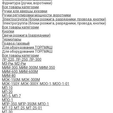
Фурнитура (ручки, воротники)
Все товары категории
Ручки для дверцы духовки
Ручки регулировки мощности, воротники
Электрогруппа (блоки розжига, разрядники, провода, кнопки)
Электрогруппа (блоки розжига, разрядники, провода, кнопки)
Все товары категории
Кнопки
Свечи розжига (разрядники)
Термопары
Подвод газовый
Для оборудования ТОРГМАШ
Для оборудования ТОРГМАШ
Все товары категории
ЛР-220, ЛР-250, ЛР-300
М3-Рм, М2-Рм
МИМ-300, МИМ-300М, МИМ-350
МИМ-600, МИМ-600М
МИМ-80
МОК-150М, МОК-300М
МОК-150У, МОК-300У, МОО-1, МОО-1-01
МП-10
МП-20
МП-5, МП-7
МПО-1
МПР-350, МПР-350М, МПО-1
МТ-12, МТ-25, МТ-25-01
МТ-30