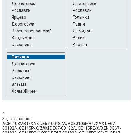
Десногорск
Десногорск
Рославль
Рославль
Ярцево
Голынки
Дорогобуж
Рудня
Верхнеднепровский
Демидов
Кардымово
Велиж
Сафоново
Каспля
Пятница
Десногорск
Рославль
Сафоново
Вязьма
Холм-Жирки
Задать вопрос
AGE0103MBT/XAX DE67-00182A, AGE0103MBT/XAX DE67-
00182A, CE115P-X/ZAM DE67-00182A, CE115PE-X/XEN DE67-