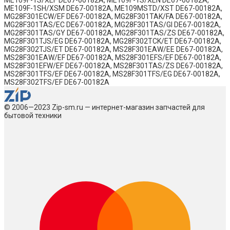
ME109F-1S/XEF DE67-00182A, ME109F-1S/XEN DE67-00182A,
ME109F-1SH/XSM DE67-00182A, ME109MSTD/XST DE67-00182A,
MG28F301ECW/EF DE67-00182A, MG28F301TAK/FA DE67-00182A,
MG28F301TAS/EC DE67-00182A, MG28F301TAS/GI DE67-00182A,
MG28F301TAS/GY DE67-00182A, MG28F301TAS/ZS DE67-00182A,
MG28F301TJS/EG DE67-00182A, MG28F302TCK/ET DE67-00182A,
MG28F302TJS/ET DE67-00182A, MS28F301EAW/EE DE67-00182A,
MS28F301EAW/EF DE67-00182A, MS28F301EFS/EF DE67-00182A,
MS28F301EFW/EF DE67-00182A, MS28F301TAS/ZS DE67-00182A,
MS28F301TFS/EF DE67-00182A, MS28F301TFS/EG DE67-00182A,
MS28F302TFS/EF DE67-00182A
© 2006—2023 Zip-sm.ru — интернет-магазин запчастей для
бытовой техники