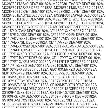
MG28F301TAK/FA DE67-00182A, MG28F301TAS/EC DE67-00182A,
MG28F301TAS/GI DE67-00182A, MG28F301TAS/GY DE67-00182A,
MG28F301TAS/ZS DE67-00182A, MG28F301TJS/EG DE67-00182A,
MG28F302TCK/ET DE67-00182A, MG28F302TJS/ET DE67-00182A,
MS28F301EAW/EE DE67-00182A, MS28F301EAW/EF DE67-00182A,
MS28F301EFS/EF DE67-00182A, MS28F301EFW/EF DE67-00182A,
MS28F301TAS/ZS DE67-00182A, MS28F301TFS/EF DE67-00182A,
MS28F301TFS/EG DE67-00182A, MS28F302TFS/EF DE67-00182A,
CE115P-X/ZAM DE67-00182A, CE115PE-X/XEN DE67-00182A,
CE115PE-X/XSG DE67-00182A, CE115PT-X/XEN DE67-00182A,
CE117ADV-B/XTL DE67-00182A, CE117ADV-X/XTL DE67-00182A,
CE117AE-X/SLI DE67-00182A, CE117P/XEF DE67-00182A,
CE117PAE-X/XSM DE67-00182A, CE117PAE-X/XSP DE67-00182A,
CE117PAECX/XSA DE67-00182A, CE117PF-X/XEG DE67-00182A,
CE117PF-X/XEO DE67-00182A, CE117PFC-X/SWS DE67-00182A,
CE117PPT-B/XEF DE67-00182A, CE117PPT-X/XEF DE67-00182A,
CE117PPT-X/XEU DE67-00182A, CE117PT-B/XEF DE67-00182A,
CE117PT-B/XEO DE67-00182A, GE0103MB/FAL DE67-00182A,
GE0103MB/XSG DE67-00182A, GE0103MB/XZS DE67-00182A,
GE0103MB/YGI DE67-00182A, GE106V-S/SLI DE67-00182A,
GE106V-S/XEC DE67-00182A, GE106V-SK/XBG DE67-00182A,
GE107Y-S/EGY DE67-00182A, GE107YD/XST DE67-00182A,
GE109MST/BOL DE67-00182A, GE109MST/XEN DE67-00182A,
GE109MST/ZAM DE67-00182A, GS109F-1S/XEF DE67-00182A,
GS109F-1S/XEN DE67-00182A, GS109F-1S/XSG DE67-00182A,
GS109F-S/XSV DE67-00182A, GS109F-SH/XSM DE67-00182A,
GS109FD-SH/XST DE67-00182A, ME102V/XEF DE67-00182A,
ME106V-S/XSG DE67-00182A, ME106V-SX/XEF DE67-00182A,