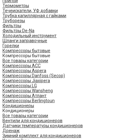
Припой
Термометры
Течеискатели, УФ добавки
Трубка капиллярная с гайками
Труборезы
Фильтры
Фильтры De-Na
Холодильный инструмент
Шланги заправочные
Горелки
Компрессоры бытовые
Компрессоры бытовые
Все товары категории
Компрессоры ACC
Компрессоры Aspera
Компрессоры Danfoss (Secop)
Компрессоры Jiaxipera
Компрессоры LG
Компрессоры Wansheng
Компрессоры Атлант
Компрессоры Berlingtoun
Кондиционеры
Кондиционеры
Все товары категории
Вентили для кондиционеров
Датчики температуры кондиционеров
Дренаж
Зимний комплект для кондиционеров