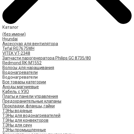
Каталог
(без имени)
Hyundai
Аксессуар для вентилятора
Tefal RG7675WH
VITEK VT-2348
Запчасти парогенератора Philips GC 8735/80
Redmond RK-M1552
Волосы для наращивания
Водонагреватели
Водонагреватели
Все товары категории
Аноды магниевые
Кабель с УЗО
Платы и панели управления
Предохранительные клапаны
Прокладки, фланцы, гайки
ТЭНы водяные
ТЭНы для водонагревателей
ТЭНы для конвекторов
ТЭНы для саун
ТЭНы промышленные