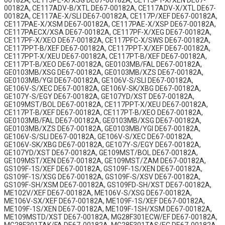
00182A, CE115PE-X/XSG DE67-00182A, CE115PT-X/XEN DE67-
00182A, CE117ADV-B/XTL DE67-00182A, CE117ADV-X/XTL DE67-
00182A, CE117AE-X/SLI DE67-00182A, CE117P/XEF DE67-00182A,
CE117PAE-X/XSM DE67-00182A, CE117PAE-X/XSP DE67-00182A,
CE117PAECX/XSA DE67-00182A, CE117PF-X/XEG DE67-00182A,
CE117PF-X/XEO DE67-00182A, CE117PFC-X/SWS DE67-00182A,
CE117PPT-B/XEF DE67-00182A, CE117PPT-X/XEF DE67-00182A,
CE117PPT-X/XEU DE67-00182A, CE117PT-B/XEF DE67-00182A,
CE117PT-B/XEO DE67-00182A, GE0103MB/FAL DE67-00182A,
GE0103MB/XSG DE67-00182A, GE0103MB/XZS DE67-00182A,
GE0103MB/YGI DE67-00182A, GE106V-S/SLI DE67-00182A,
GE106V-S/XEC DE67-00182A, GE106V-SK/XBG DE67-00182A,
GE107Y-S/EGY DE67-00182A, GE107YD/XST DE67-00182A,
GE109MST/BOL DE67-00182A, CE117PPT-X/XEU DE67-00182A,
CE117PT-B/XEF DE67-00182A, CE117PT-B/XEO DE67-00182A,
GE0103MB/FAL DE67-00182A, GE0103MB/XSG DE67-00182A,
GE0103MB/XZS DE67-00182A, GE0103MB/YGI DE67-00182A,
GE106V-S/SLI DE67-00182A, GE106V-S/XEC DE67-00182A,
GE106V-SK/XBG DE67-00182A, GE107Y-S/EGY DE67-00182A,
GE107YD/XST DE67-00182A, GE109MST/BOL DE67-00182A,
GE109MST/XEN DE67-00182A, GE109MST/ZAM DE67-00182A,
GS109F-1S/XEF DE67-00182A, GS109F-1S/XEN DE67-00182A,
GS109F-1S/XSG DE67-00182A, GS109F-S/XSV DE67-00182A,
GS109F-SH/XSM DE67-00182A, GS109FD-SH/XST DE67-00182A,
ME102V/XEF DE67-00182A, ME106V-S/XSG DE67-00182A,
ME106V-SX/XEF DE67-00182A, ME109F-1S/XEF DE67-00182A,
ME109F-1S/XEN DE67-00182A, ME109F-1SH/XSM DE67-00182A,
ME109MSTD/XST DE67-00182A, MG28F301ECW/EF DE67-00182A,