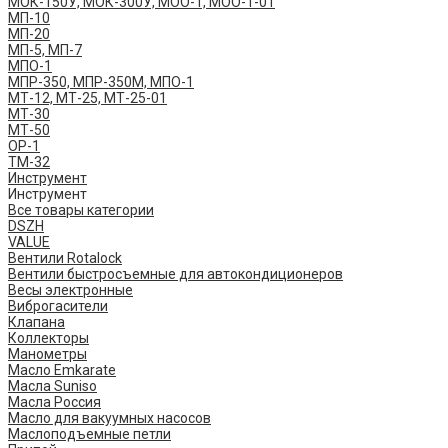
МОК-150У, МОК-300У, МОО-1, МОО-1-01
МП-10
МП-20
МП-5, МП-7
МПО-1
МПР-350, МПР-350М, МПО-1
МТ-12, МТ-25, МТ-25-01
МТ-30
МТ-50
ОР-1
ТМ-32
Инструмент
Инструмент
Все товары категории
DSZH
VALUE
Вентили Rotalock
Вентили быстросъемные для автокондиционеров
Весы электронные
Виброгасители
Клапана
Коллекторы
Манометры
Масло Emkarate
Масла Suniso
Масла Россия
Масло для вакуумных насосов
Маслоподъемные петли