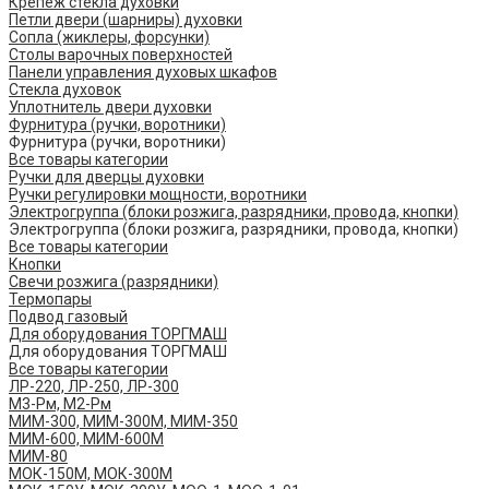
Крепеж стекла духовки
Петли двери (шарниры) духовки
Сопла (жиклеры, форсунки)
Столы варочных поверхностей
Панели управления духовых шкафов
Стекла духовок
Уплотнитель двери духовки
Фурнитура (ручки, воротники)
Фурнитура (ручки, воротники)
Все товары категории
Ручки для дверцы духовки
Ручки регулировки мощности, воротники
Электрогруппа (блоки розжига, разрядники, провода, кнопки)
Электрогруппа (блоки розжига, разрядники, провода, кнопки)
Все товары категории
Кнопки
Свечи розжига (разрядники)
Термопары
Подвод газовый
Для оборудования ТОРГМАШ
Для оборудования ТОРГМАШ
Все товары категории
ЛР-220, ЛР-250, ЛР-300
М3-Рм, М2-Рм
МИМ-300, МИМ-300М, МИМ-350
МИМ-600, МИМ-600М
МИМ-80
МОК-150М, МОК-300М