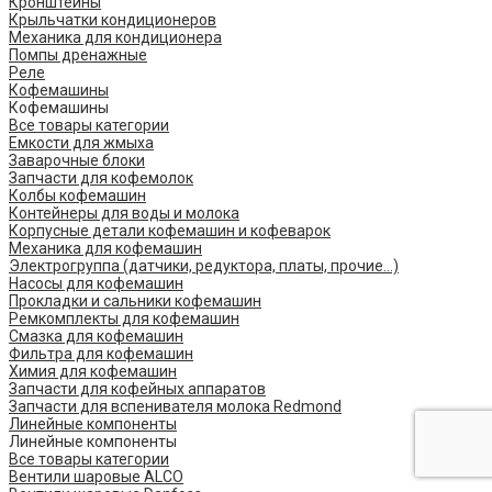
Кронштейны
Крыльчатки кондиционеров
Механика для кондиционера
Помпы дренажные
Реле
Кофемашины
Кофемашины
Все товары категории
Емкости для жмыха
Заварочные блоки
Запчасти для кофемолок
Колбы кофемашин
Контейнеры для воды и молока
Корпусные детали кофемашин и кофеварок
Механика для кофемашин
Электрогруппа (датчики, редуктора, платы, прочие...)
Насосы для кофемашин
Прокладки и сальники кофемашин
Ремкомплекты для кофемашин
Смазка для кофемашин
Фильтра для кофемашин
Химия для кофемашин
Запчасти для кофейных аппаратов
Запчасти для вспенивателя молока Redmond
Линейные компоненты
Линейные компоненты
Все товары категории
Вентили шаровые ALCO