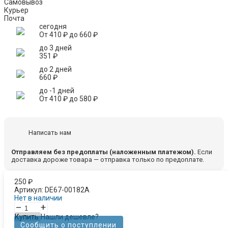
Самовывоз
Курьер
Почта
сегодня
От
410
₽
до
660
₽
до 3 дней
351
₽
до 2 дней
660
₽
до -1 дней
От
410
₽
до
580
₽
Написать нам
Отправляем без предоплаты (наложенным платежом).
Если
доставка дороже товара — отправка только по предоплате.
250
₽
Артикул:
DE67-00182A
Нет в наличии
–
+
Купить
Нашли дешевле?
Сообщить о поступлении