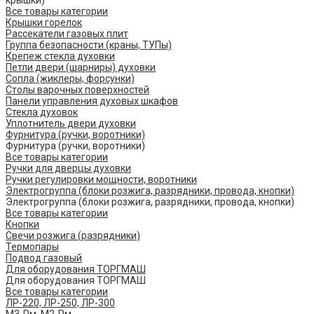
крышки)
Все товары категории
Крышки горелок
Рассекатели газовых плит
Группа безопасности (краны, ТУПы)
Крепеж стекла духовки
Петли двери (шарниры) духовки
Сопла (жиклеры, форсунки)
Столы варочных поверхностей
Панели управления духовых шкафов
Стекла духовок
Уплотнитель двери духовки
Фурнитура (ручки, воротники)
Фурнитура (ручки, воротники)
Все товары категории
Ручки для дверцы духовки
Ручки регулировки мощности, воротники
Электрогруппа (блоки розжига, разрядники, провода, кнопки)
Электрогруппа (блоки розжига, разрядники, провода, кнопки)
Все товары категории
Кнопки
Свечи розжига (разрядники)
Термопары
Подвод газовый
Для оборудования ТОРГМАШ
Для оборудования ТОРГМАШ
Все товары категории
ЛР-220, ЛР-250, ЛР-300