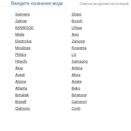
Список моделей не полный
Siemens
Sharp
Zelmer
Bosch
KENWOOD
Ufesa
Miele
Aeg
Electrolux
Zanussi
Moulinex
Rowenta
Philips
LG
Hitachi
Samsung
Akai
Artlina
Avest
Akira
Alpina
Ariete
Atlanta
Beko
Bimatek
Binatone
Bissell
Cameron
Clatronic
Conti
Daewoo
De Longhi
Digital
Dirt Devil
EIO
Elekta