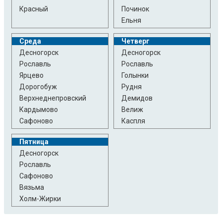
Красный
Починок
Ельня
Среда
Четверг
Десногорск
Десногорск
Рославль
Рославль
Ярцево
Голынки
Дорогобуж
Рудня
Верхнеднепровский
Демидов
Кардымово
Велиж
Сафоново
Каспля
Пятница
Десногорск
Рославль
Сафоново
Вязьма
Холм-Жирки