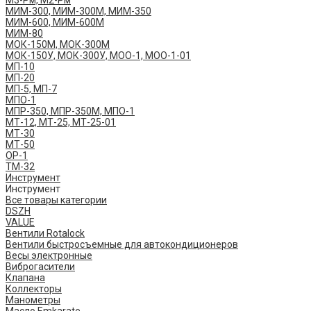
М3-Рм, М2-Рм
МИМ-300, МИМ-300М, МИМ-350
МИМ-600, МИМ-600М
МИМ-80
МОК-150М, МОК-300М
МОК-150У, МОК-300У, МОО-1, МОО-1-01
МП-10
МП-20
МП-5, МП-7
МПО-1
МПР-350, МПР-350М, МПО-1
МТ-12, МТ-25, МТ-25-01
МТ-30
МТ-50
ОР-1
ТМ-32
Инструмент
Инструмент
Все товары категории
DSZH
VALUE
Вентили Rotalock
Вентили быстросъемные для автокондиционеров
Весы электронные
Виброгасители
Клапана
Коллекторы
Манометры