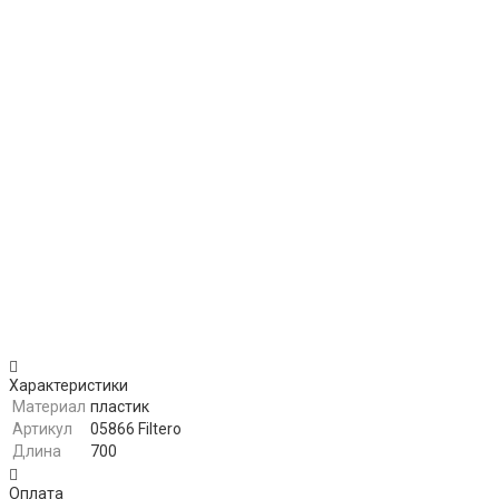
EWT
Elenberg
ETA
Energy
Evgo
Fagor
First
Funai
Gorenje
Hansa
Hoover
Hyundai
Irit
Karcher
KIA
Marta
Maxima
Maxwell
Melissa
Nilfisk
Orion
Omega Home
Panasonic
Polar
Phoenix
Polaris
Redmond
Rolsen
Rubin
Sanyo
Характеристики
Saturn
Scarlett
Материал
пластик
Shivaki
Sinbo
Артикул
05866 Filtero
Длина
700
Sitronics
Supra
Thomas
Toshiba
Оплата