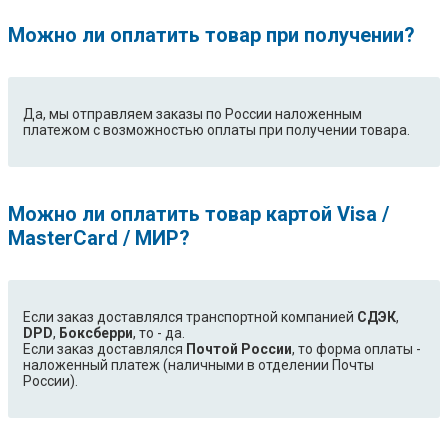
Trisa
Trony
Techno
Wellton
Можно ли оплатить товар при получении?
VAX
Vigor
Vitek
VES
Vitesse
VR
Да, мы отправляем заказы по России наложенным
Фея
Универсальна|я для любых
платежом с возможностью оплаты при получении товара.
пылесосов с круглыми
удлинительными трубками
диаметром 32 и 35 мм
Можно ли оплатить товар картой Visa /
MasterCard / МИР?
Если заказ доставлялся транспортной компанией
СДЭК
,
DPD
,
Боксберри
, то - да.
Если заказ доставлялся
Почтой России
, то форма оплаты -
наложенный платеж (наличными в отделении Почты
России).