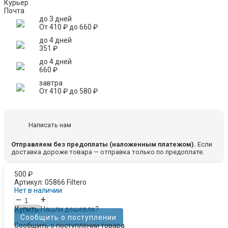
Курьер
Почта
до 3 дней
От
410
₽
до
660
₽
до 4 дней
351
₽
до 4 дней
660
₽
завтра
От
410
₽
до
580
₽
Написать нам
Отправляем без предоплаты (наложенным платежом).
Если
доставка дороже товара — отправка только по предоплате.
500
₽
Артикул:
05866 Filtero
Нет в наличии
–
+
Купить
Нашли дешевле?
Сообщить о поступлении
Сообщить о поступлении товара