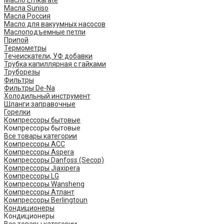
Масло Emkarate
Масла Suniso
Масла Россия
Масло для вакуумных насосов
Маслоподъемные петли
Припой
Термометры
Течеискатели, УФ добавки
Трубка капиллярная с гайками
Труборезы
Фильтры
Фильтры De-Na
Холодильный инструмент
Шланги заправочные
Горелки
Компрессоры бытовые
Компрессоры бытовые
Все товары категории
Компрессоры ACC
Компрессоры Aspera
Компрессоры Danfoss (Secop)
Компрессоры Jiaxipera
Компрессоры LG
Компрессоры Wansheng
Компрессоры Атлант
Компрессоры Berlingtoun
Кондиционеры
Кондиционеры