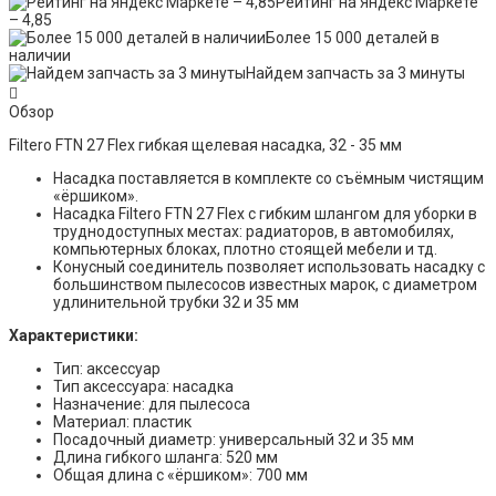
Рейтинг на Яндекс Маркете
– 4,85
Более 15 000 деталей в
наличии
Найдем запчасть за 3 минуты
Обзор
Filtero FTN 27 Flex гибкая щелевая насадка, 32 - 35 мм
Насадка поставляется в комплекте со съёмным чистящим
«ёршиком».
Насадка Filtero FTN 27 Flex с гибким шлангом для уборки в
труднодоступных местах: радиаторов, в автомобилях,
компьютерных блоках, плотно стоящей мебели и тд.
Конусный соединитель позволяет использовать насадку с
большинством пылесосов известных марок, с диаметром
удлинительной трубки 32 и 35 мм
Характеристики:
Тип: аксессуар
Тип аксессуара: насадка
Назначение: для пылесоса
Материал: пластик
Посадочный диаметр: универсальный 32 и 35 мм
Длина гибкого шланга: 520 мм
Общая длина с «ёршиком»: 700 мм