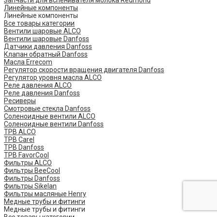
Запчасти для вспенивателя молока Redmond
Линейные компоненты
Линейные компоненты
Все товары категории
Вентили шаровые ALCO
Вентили шаровые Danfoss
Датчики давления Danfoss
Клапан обратный Danfoss
Масла Errecom
Регулятор скорости вращения двигателя Danfoss
Регулятор уровня масла ALCO
Реле давления ALCO
Реле давления Danfoss
Ресиверы
Смотровые стекла Danfoss
Соленоидные вентили ALCO
Соленоидные вентили Danfoss
ТРВ ALCO
ТРВ Carel
ТРВ Danfoss
ТРВ FavorCool
Фильтры ALCO
Фильтры BeeCool
Фильтры Danfoss
Фильтры Sikelan
Фильтры масляные Henry
Медные трубы и фитинги
Медные трубы и фитинги