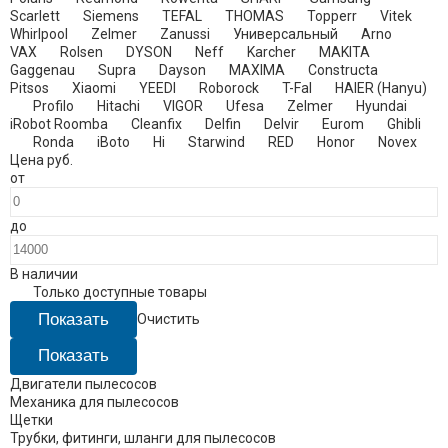
Scarlett
Siemens
TEFAL
THOMAS
Topperr
Vitek
Whirlpool
Zelmer
Zanussi
Универсальный
Arno
VAX
Rolsen
DYSON
Neff
Karcher
MAKITA
Gaggenau
Supra
Dayson
MAXIMA
Constructa
Pitsos
Xiaomi
YEEDI
Roborock
T-Fal
HAIER (Hanyu)
Profilo
Hitachi
VIGOR
Ufesa
Zelmer​
Hyundai
iRobot Roomba
Cleanfix
Delfin
Delvir
Eurom
Ghibli
Ronda
iBoto
Hi
Starwind
RED
Honor
Novex
Цена
руб.
от
до
В наличии
Только доступные товары
Очистить
Двигатели пылесосов
Механика для пылесосов
Щетки
Трубки, фитинги, шланги для пылесосов