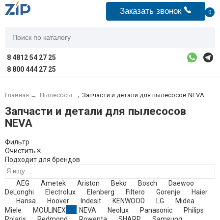
Заказать звонок
0
8 4812 54 27 25
8 800 444 27 25
Главная
→
Пылесосы
Запчасти и детали для пылесосов NEVA
→
Запчасти и детали для пылесосов
NEVA
Фильтр
Очистить
✕
Подходит для брендов
AEG
Ametek
Ariston
Beko
Bosch
Daewoo
DeLonghi
Electrolux
Elenberg
Filtero
Gorenje
Haier
Hansa
Hoover
Indesit
KENWOOD
LG
Midea
Miele
MOULINEX
NEVA
Neolux
Panasonic
Philips
Polaris
Redmond
Rowenta
SHARP
Samsung