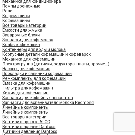
Механика для кондиционера
Помпы дренажные
Реле
Кофемашины
Кофемашины
Все товары категории
Емкости для жмыха
Заварочные блоки
Запчасти для кофемолок
Колбы кофемашин
Контейнеры для воды и молока
Корпусные детали кофемашин и кофеварок
Механика для кофемашин
Электрогруппа (датчики, редуктора, платы, прочие...)
Насосы для кофемашин
Прокладки и сальники кофемашин
Ремкомплекты для кофемашин
Смазка для кофемашин
Фильтра для кофемашин
Химия для кофемашин
Запчасти для кофейных аппаратов
Запчасти для вспенивателя молока Redmond
Линейные компоненты
Линейные компоненты
Все товары категории
Вентили шаровые ALCO
Вентили шаровые Danfoss
Датчики давления Danfoss