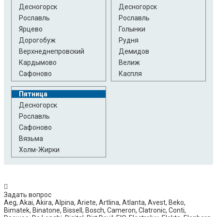
Десногорск
Десногорск
Рославль
Рославль
Ярцево
Голынки
Дорогобуж
Рудня
Верхнеднепровский
Демидов
Кардымово
Велиж
Сафоново
Каспля
Пятница
Десногорск
Рославль
Сафоново
Вязьма
Холм-Жирки
Задать вопрос
Aeg, Akai, Akira, Alpina, Ariete, Artlina, Atlanta, Avest, Beko,
Bimatek, Binatone, Bissell, Bosch, Cameron, Clatronic, Conti,