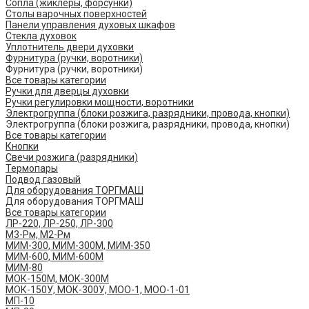
Сопла (жиклеры, форсунки)
Столы варочных поверхностей
Панели управления духовых шкафов
Стекла духовок
Уплотнитель двери духовки
Фурнитура (ручки, воротники)
Фурнитура (ручки, воротники)
Все товары категории
Ручки для дверцы духовки
Ручки регулировки мощности, воротники
Электрогруппа (блоки розжига, разрядники, провода, кнопки)
Электрогруппа (блоки розжига, разрядники, провода, кнопки)
Все товары категории
Кнопки
Свечи розжига (разрядники)
Термопары
Подвод газовый
Для оборудования ТОРГМАШ
Для оборудования ТОРГМАШ
Все товары категории
ЛР-220, ЛР-250, ЛР-300
М3-Рм, М2-Рм
МИМ-300, МИМ-300М, МИМ-350
МИМ-600, МИМ-600М
МИМ-80
МОК-150М, МОК-300М
МОК-150У, МОК-300У, МОО-1, МОО-1-01
МП-10