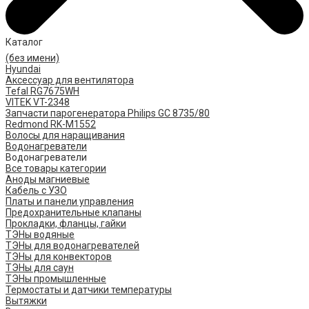
Каталог
(без имени)
Hyundai
Аксессуар для вентилятора
Tefal RG7675WH
VITEK VT-2348
Запчасти парогенератора Philips GC 8735/80
Redmond RK-M1552
Волосы для наращивания
Водонагреватели
Водонагреватели
Все товары категории
Аноды магниевые
Кабель с УЗО
Платы и панели управления
Предохранительные клапаны
Прокладки, фланцы, гайки
ТЭНы водяные
ТЭНы для водонагревателей
ТЭНы для конвекторов
ТЭНы для саун
ТЭНы промышленные
Термостаты и датчики температуры
Вытяжки