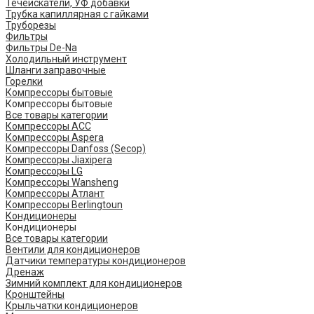
Течеискатели, УФ добавки
Трубка капиллярная с гайками
Труборезы
Фильтры
Фильтры De-Na
Холодильный инструмент
Шланги заправочные
Горелки
Компрессоры бытовые
Компрессоры бытовые
Все товары категории
Компрессоры ACC
Компрессоры Aspera
Компрессоры Danfoss (Secop)
Компрессоры Jiaxipera
Компрессоры LG
Компрессоры Wansheng
Компрессоры Атлант
Компрессоры Berlingtoun
Кондиционеры
Кондиционеры
Все товары категории
Вентили для кондиционеров
Датчики температуры кондиционеров
Дренаж
Зимний комплект для кондиционеров
Кронштейны
Крыльчатки кондиционеров