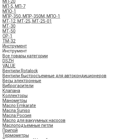
МП-20
МП-5, МП-7
МПО-1
МПР-350, МПР-350М, МПО-1
МТ-12, МТ-25, МТ-25-01
МТ-30
МТ-50
ОР-1
ТМ-32
Инструмент
Инструмент
Все товары категории
DSZH
VALUE
Вентили Rotalock
Вентили быстросъемные для автокондиционеров
Весы электронные
Виброгасители
Клапана
Коллекторы
Манометры
Масло Emkarate
Масла Suniso
Масла Россия
Масло для вакуумных насосов
Маслоподъемные петли
Припой
Термометры