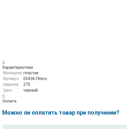
Hoover
Hyundai
Irit
Karcher
KIA
Marta
Maxima
Maxwell
Melissa
Nilfisk
Orion
Omega Home
Panasonic
Polar
Phoenix
Polaris
Redmond
Rolsen
Rubin
Sanyo
Характеристики
Saturn
Scarlett
Материал
пластик
Shivaki
Sinbo
Артикул
05436 Filtero
Ширина
270
Sitronics
Supra
Цвет
черный
Thomas
Toshiba
Trisa
Trony
Оплата
Techno
Wellton
VAX
Vigor
Можно ли оплатить товар при получении?
Vitek
VES
Vitesse
VR