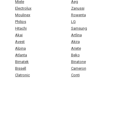
Miele
Aeg
Electrolux
Zanussi
Moulinex
Rowenta
Philips
LG
Hitachi
Samsung
Akai
Artlina
Avest
Akira
Alpina
Ariete
Atlanta
Beko
Bimatek
Binatone
Bissell
Cameron
Clatronic
Conti
Daewoo
De Longhi
Digital
Dirt Devil
EIO
Elekta
EWT
Elenberg
ETA
Energy
Evgo
Fagor
First
Funai
Gorenje
Hansa