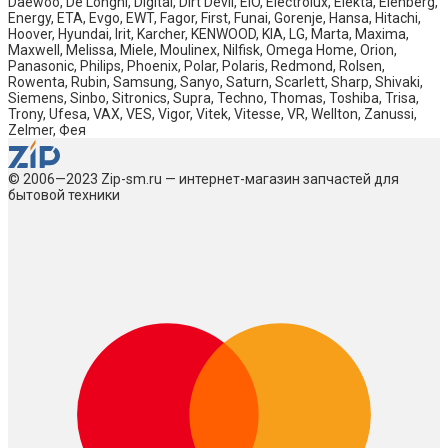
Daewoo, De Longhi, Digital, Dirt Devil, EIO, Electrolux, Elekta, Elenberg,
Energy, ETA, Evgo, EWT, Fagor, First, Funai, Gorenje, Hansa, Hitachi,
Hoover, Hyundai, Irit, Karcher, KENWOOD, KIA, LG, Marta, Maxima,
Maxwell, Melissa, Miele, Moulinex, Nilfisk, Omega Home, Orion,
Panasonic, Philips, Phoenix, Polar, Polaris, Redmond, Rolsen,
Rowenta, Rubin, Samsung, Sanyo, Saturn, Scarlett, Sharp, Shivaki,
Siemens, Sinbo, Sitronics, Supra, Techno, Thomas, Toshiba, Trisa,
Trony, Ufesa, VAX, VES, Vigor, Vitek, Vitesse, VR, Wellton, Zanussi,
Zelmer, Фея
© 2006—2023 Zip-sm.ru — интернет-магазин запчастей для
бытовой техники