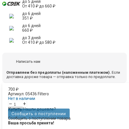
до 5 дней
От
410
₽
до
660
₽
до 6 дней
351
₽
до 6 дней
660
₽
до 3 дней
От
410
₽
до
580
₽
Написать нам
Отправляем без предоплаты (наложенным платежом).
Если
доставка дороже товара — отправка только по предоплате.
700
₽
Артикул:
05436 Filtero
Нет в наличии
–
+
Купить
Нашли дешевле?
Сообщить о поступлении
Сообщить о поступлении товара
Ваша просьба принята!