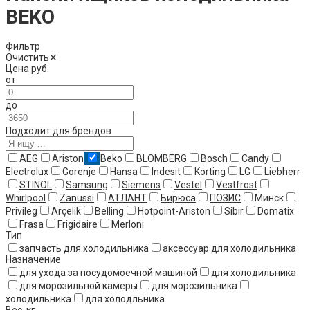
BEKO
Фильтр
Очистить
✕
Цена
руб.
от
до
Подходит для брендов
AEG
Ariston
Beko
BLOMBERG
Bosch
Candy
Electrolux
Gorenje
Hansa
Indesit
Korting
LG
Liebherr
STINOL
Samsung
Siemens
Vestel
Vestfrost
Whirlpool
Zanussi
АТЛАНТ
Бирюса
ПОЗИС
Минск
Privileg
Arçelik
Belling
Hotpoint-Ariston
Sibir
Domatix
Frasa
Frigidaire
Merloni
Тип
запчасть для холодильника
аксессуар для холодильника
Назначение
для ухода за посудомоечной машиной
для холодильника
для морозильной камеры
для морозильника
холодильника
для холодльника