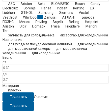
AEG
Ariston
Beko
BLOMBERG
Bosch
Candy
Electrolux
Gorenje
Hansa
Indesit
Korting
LG
Liebherr
STINOL
Samsung
Siemens
Vestel
Vestfrost
Whirlpool
Zanussi
АТЛАНТ
Бирюса
ПОЗИС
Минск
Privileg
Arçelik
Belling
Hotpoint-
Ariston
Sibir
Domatix
Frasa
Frigidaire
Merloni
Тип
запчасть для холодильника
аксессуар для холодильника
Назначение
для ухода за посудомоечной машиной
для холодильника
для морозильной камеры
для морозильника
холодильника
для холодльника
Вес
,
кг
от
до
Материал
пластик
Очистить