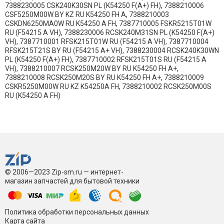
7388230005 CSK240K30SN PL (K54250 F(A+) FH), 7388210006
CSF5250M00W BY KZ RU K54250 FH A, 7388210003
CSKDN6250MA0W RU K54250 A FH, 7387710005 FSKR5215T01W
RU (F54215 A VH), 7388230006 RCSK240M31SN PL (K54250 F(A+)
VH), 7387710001 RFSK215T01W RU (F54215 A VH), 7387710004
RFSK215T21S BY RU (F54215 A+ VH), 7388230004 RCSK240K30WN
PL (K54250 F(A+) FH), 7387710002 RFSK215T01S RU (F54215 A
VH), 7388210007 RCSK250M20W BY RU K54250 FH A+,
7388210008 RCSK250M20S BY RU K54250 FH A+, 7388210009
CSKR5250M00W RU KZ K54250A FH, 7388210002 RCSK250M00S
RU (K54250 A FH)
© 2006—2023 Zip-sm.ru — интернет-
магазин запчастей для бытовой техники
Политика обработки персональных данных
Карта сайта