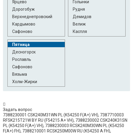
Ярцево
Голынки
Дорогобуж
Рудня
Верхнеднепровский
Демидов
Кардымово
Велиж
Сафоново
Каспля
Пятница
Десногорск
Рославль
Сафоново
Вязьма
Холм-Жирки
Задать вопрос
7388230001 CSK240M31WN PL (K54250 F(A+) VH), 7387710003
RFSK215T21W BY RU (F54215 A+ VH), 7388230002 CSK240K31SN
PL (K54250 F(A+) VH), 7388230003 RCSK240M30WN PL (K54250
F(A+) FH), 7388210001 RCSK250M00W RU (K54250 A FH),