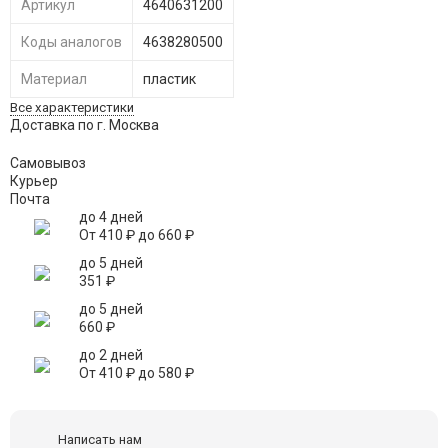
Артикул
4640631200
Коды аналогов
4638280500
Материал
пластик
Все характеристики
Доставка по г. Москва
Самовывоз
Курьер
Почта
до 4 дней
От
410
₽
до
660
₽
до 5 дней
351
₽
до 5 дней
660
₽
до 2 дней
От
410
₽
до
580
₽
Написать нам