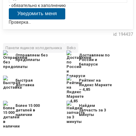
- обязательно к заполнению
Проверка...
id: 194437
Панели ящиков холодильника
Beko
Отправляем без
Доставляем по
предоплаты
России и
Беларуси
Быстрая
Рейтинг на
доставка
Яндекс Маркете
– 4,85
Более 15 000
Найдем
деталей в
запчасть за 3
наличии
минуты