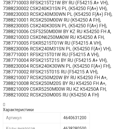
7387710003 RFSK215T21W BY RU (F54215 A+ VH),
7388230002 CSK240K31SN PL (K54250 F(A+) VH),
7388230003 RCSK240M30WN PL (K54250 F(A+) FH),
7388210001 RCSK250M00W RU (K54250 A FH),
7388230005 CSK240K30SN PL (K54250 F(A+) FH),
7388210006 CSF5250M00W BY KZ RU K54250 FH A,
7388210003 CSKDN6250MA0W RU K54250 A FH,
7387710005 FSKR5215T01W RU (F54215 A VH),
7388230006 RCSK240M31SN PL (K54250 F(A+) VH),
7387710001 RFSK215T01W RU (F54215 A VH),
7387710004 RFSK215T21S BY RU (F54215 A+ VH),
7388230004 RCSK240K30WN PL (K54250 F(A+) FH),
7387710002 RFSK215T01S RU (F54215 A VH),
7388210007 RCSK250M20W BY RU K54250 FH A+,
7388210008 RCSK250M20S BY RU K54250 FH A+,
7388210009 CSKR5250M00W RU KZ K54250A FH,
7388210002 RCSK250M00S RU (K54250 A FH)
Характеристики
Артикул
4640631200
Коды аналогов
4638280500