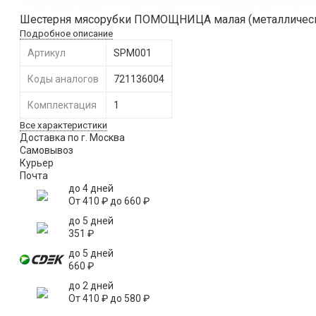
Шестерня мясорубки ПОМОЩНИЦА малая (металлическа
Подробное описание
Артикул
SPM001
Коды аналогов
721136004
Комплектация
1
Все характеристики
Доставка по г. Москва
Самовывоз
Курьер
Почта
до 4 дней
От
410
₽
до
660
₽
до 5 дней
351
₽
до 5 дней
660
₽
до 2 дней
От
410
₽
до
580
₽