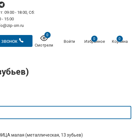
т: 09.00 - 18.00, Сб:
 - 15.00
fo@zip-sm.ru
0
0
0
 звонок
Войти
Избранное
Корзина
Смотрели
убьев)