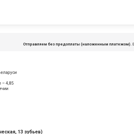
Отправляем без предоплаты (наложенным платежом).
Е
Беларуси
 – 4,85
ичии
ская, 13 зубьев)