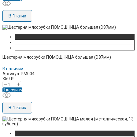
В 1 клик
Шестерня мясорубки ПОМОЩНИЦА большая (D87мм)
В наличии
Артикул: PM004
350
₽
–
+
В корзину
В 1 клик