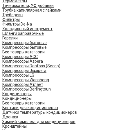
Термометры
Течеискатели, УФ добавки
Трубка капиллярная с гайками
Труборезы
Фильтры
Фильтры De-Na
Холодильный инструмент
Шланги заправочные
Горелки
Компрессоры бытовые
Компрессоры бытовые
Все товары категории
Компрессоры ACC
Компрессоры Aspera
Компрессоры Danfoss (Secop)
Компрессоры Jiaxipera
Компрессоры LG
Компрессоры Wansheng
Компрессоры Атлант
Компрессоры Berlingtoun
Кондиционеры
Кондиционеры
Все товары категории
Вентили для кондиционеров
Датчики температуры кондиционеров
Дренаж
Зимний комплект для кондиционеров
Кронштейны