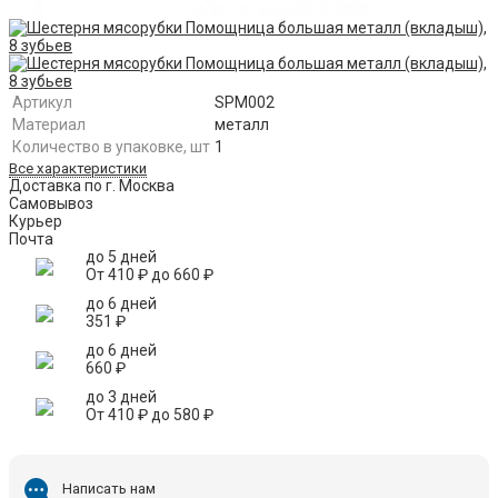
Артикул
SPM002
Материал
металл
Количество в упаковке, шт
1
Все характеристики
Доставка по г. Москва
Самовывоз
Курьер
Почта
до 5 дней
От
410
₽
до
660
₽
до 6 дней
351
₽
до 6 дней
660
₽
до 3 дней
От
410
₽
до
580
₽
Написать нам