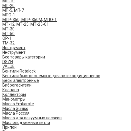
МП-10
МП-20
МП-5, МП-7
МПО-1
МПР-350, МПР-350М, МПО-1
МТ-12, МТ-25, МТ-25-01
МТ-30
МТ-50
ОР-1
ТМ-32
Инструмент
Инструмент
Все товары категории
DSZH
VALUE
Вентили Rotalock
Вентили быстросъемные для автокондиционеров
Весы электронные
Виброгасители
Клапана
Коллекторы
Манометры
Масло Emkarate
Масла Suniso
Масла Россия
Масло для вакуумных насосов
Маслоподъемные петли
Припой