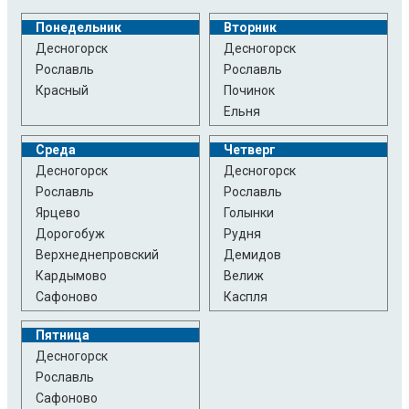
Понедельник
Вторник
Десногорск
Десногорск
Рославль
Рославль
Красный
Починок
Ельня
Среда
Четверг
Десногорск
Десногорск
Рославль
Рославль
Ярцево
Голынки
Дорогобуж
Рудня
Верхнеднепровский
Демидов
Кардымово
Велиж
Сафоново
Каспля
Пятница
Десногорск
Рославль
Сафоново