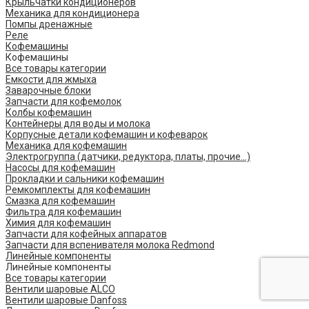
Крыльчатки кондиционеров
Механика для кондиционера
Помпы дренажные
Реле
Кофемашины
Кофемашины
Все товары категории
Емкости для жмыха
Заварочные блоки
Запчасти для кофемолок
Колбы кофемашин
Контейнеры для воды и молока
Корпусные детали кофемашин и кофеварок
Механика для кофемашин
Электрогруппа (датчики, редуктора, платы, прочие...)
Насосы для кофемашин
Прокладки и сальники кофемашин
Ремкомплекты для кофемашин
Смазка для кофемашин
Фильтра для кофемашин
Химия для кофемашин
Запчасти для кофейных аппаратов
Запчасти для вспенивателя молока Redmond
Линейные компоненты
Линейные компоненты
Все товары категории
Вентили шаровые ALCO
Вентили шаровые Danfoss