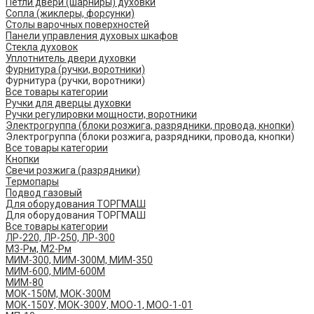
Петли двери (шарниры) духовки
Сопла (жиклеры, форсунки)
Столы варочных поверхностей
Панели управления духовых шкафов
Стекла духовок
Уплотнитель двери духовки
Фурнитура (ручки, воротники)
Фурнитура (ручки, воротники)
Все товары категории
Ручки для дверцы духовки
Ручки регулировки мощности, воротники
Электрогруппа (блоки розжига, разрядники, провода, кнопки)
Электрогруппа (блоки розжига, разрядники, провода, кнопки)
Все товары категории
Кнопки
Свечи розжига (разрядники)
Термопары
Подвод газовый
Для оборудования ТОРГМАШ
Для оборудования ТОРГМАШ
Все товары категории
ЛР-220, ЛР-250, ЛР-300
М3-Рм, М2-Рм
МИМ-300, МИМ-300М, МИМ-350
МИМ-600, МИМ-600М
МИМ-80
МОК-150М, МОК-300М
МОК-150У, МОК-300У, МОО-1, МОО-1-01