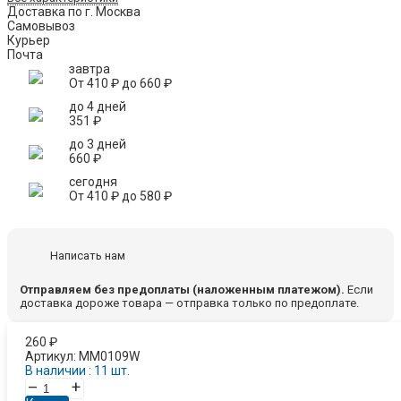
Доставка по г. Москва
Самовывоз
Курьер
Почта
завтра
От
410
₽
до
660
₽
до 4 дней
351
₽
до 3 дней
660
₽
сегодня
От
410
₽
до
580
₽
Написать нам
Отправляем без предоплаты (наложенным платежом).
Если
доставка дороже товара — отправка только по предоплате.
260
₽
Артикул:
MM0109W
В наличии : 11 шт.
–
+