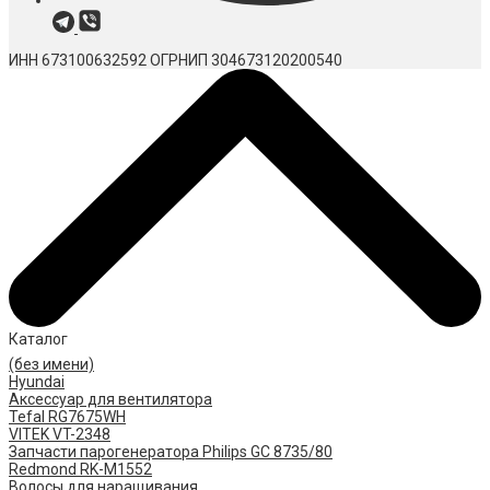
ИНН 673100632592
ОГРНИП 304673120200540
Каталог
(без имени)
Hyundai
Аксессуар для вентилятора
Tefal RG7675WH
VITEK VT-2348
Запчасти парогенератора Philips GC 8735/80
Redmond RK-M1552
Волосы для наращивания