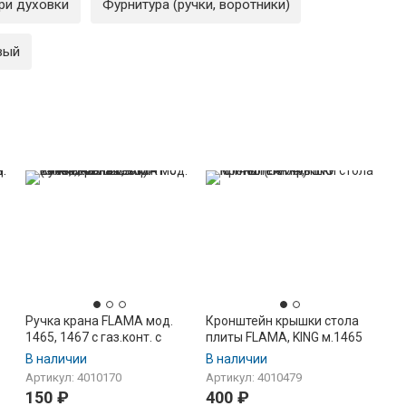
ри духовки
Фурнитура (ручки, воротники)
вый
Ручка крана FLAMA мод.
Кронштейн крышки стола
1465, 1467 с газ.конт. c
плиты FLAMA, KING м.1465
2015г, на ТУП, кор. ножка,
(петля)
В наличии
В наличии
белая (GN442.26.022-01)
Артикул: 4010170
Артикул: 4010479
150
₽
400
₽