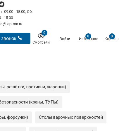
т: 09.00 - 18.00, Сб:
 - 15.00
fo@zip-sm.ru
0
0
0
 звонок
Войти
Избранное
Корзина
Смотрели
ы, решётки, противни, жаровни)
безопасности (краны, ТУПы)
ры, форсунки)
Столы варочных поверхностей