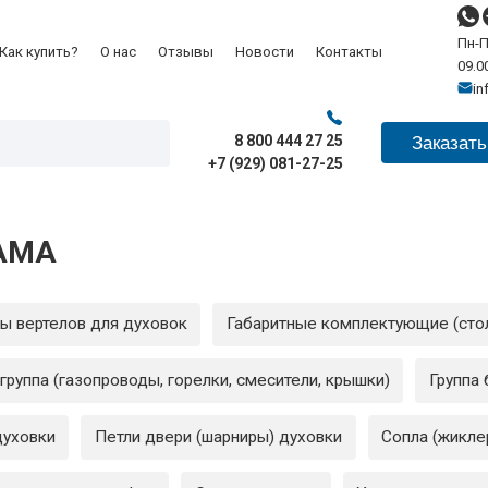
Пн-П
Как купить?
О нас
Отзывы
Новости
Контакты
09.00
in
8 800 444 27 25
Заказать
+7 (929) 081-27-25
LAMA
ы вертелов для духовок
Габаритные комплектующие (стол
группа (газопроводы, горелки, смесители, крышки)
Группа 
духовки
Петли двери (шарниры) духовки
Сопла (жикле