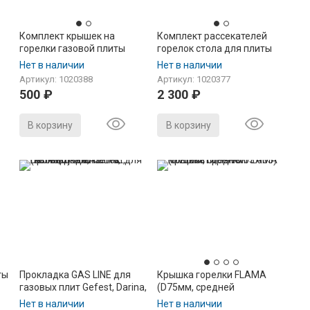
Комплект крышек на
Комплект рассекателей
горелки газовой плиты
горелок стола для плиты
FLAMA RG, FG, CG, RK
FLAMA RG, FG, CG, RK
Нет в наличии
Нет в наличии
(оксидированные, 4 шт)
Артикул: 1020388
Артикул: 1020377
500
₽
2 300
₽
и
В корзину
В корзину
ты
Прокладка GAS LINE для
Крышка горелки FLAMA
газовых плит Gefest, Darina,
(D75мм, средней
Лада, Flama, (кольцо) 20шт
мощности, 1470.03.603)
Нет в наличии
Нет в наличии