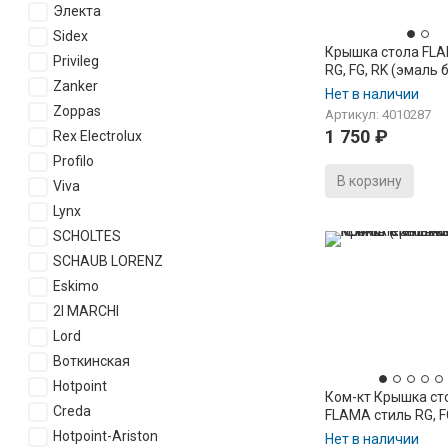
Электа
Sidex
Крышка стола FLA
Privileg
RG, FG, RK (эмаль 
Zanker
1465.03.0000)
Нет в наличии
Zoppas
Артикул: 4010287
1 750
₽
Rex Electrolux
Profilo
В корзину
Viva
Lynx
SCHOLTES
SCHAUB LORENZ
Eskimo
2I MARCHI
Lord
Воткинская
Hotpoint
Ком-кт Крышка ст
Creda
FLAMA стиль RG, FG
Кронштейн FLAMA,
Hotpoint-Ariston
Нет в наличии