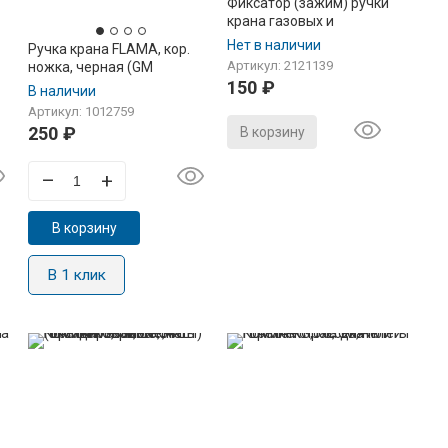
Фиксатор (зажим) ручки
крана газовых и
электрических плит
Нет в наличии
Ручка крана FLAMA, кор.
GEFEST, DARINA, Лада,
Артикул: 2121139
ножка, черная (GM
Flama, Лысьва, Веста
150
₽
442.26.022-01Б)
В наличии
(1457-06.002А) ("Gas Line"),
)
10шт. (в гриппере)
Артикул: 1012759
250
₽
В корзину
–
+
В корзину
В 1 клик