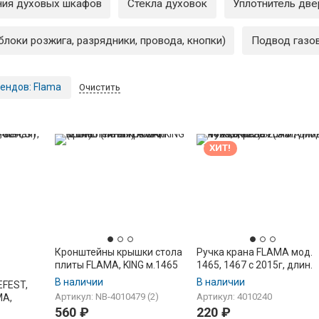
ния духовых шкафов
Стекла духовок
Уплотнитель две
блоки розжига, разрядники, провода, кнопки)
Подвод газо
ендов:
Flama
Очистить
ХИТ!
Кронштейны крышки стола
Ручка крана FLAMA мод.
плиты FLAMA, KING м.1465
1465, 1467 с 2015г, длин.
(петля) ком-кт (2шт)
ножка, белая (GN
В наличии
В наличии
EFEST,
442.26.022)
Артикул: NB-4010479 (2)
Артикул: 4010240
MA,
560
₽
220
₽
елая)