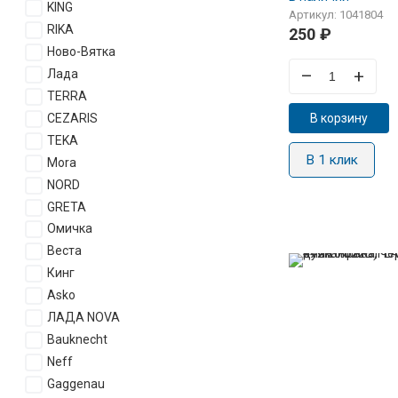
KING
Артикул: 1041804
RIKA
250
₽
Ново-Вятка
–
+
Лада
TERRA
CEZARIS
В корзину
TEKA
В 1 клик
Mora
NORD
GRETA
Омичка
Веста
Кинг
Asko
ЛАДА NOVA
Bauknecht
Neff
Gaggenau