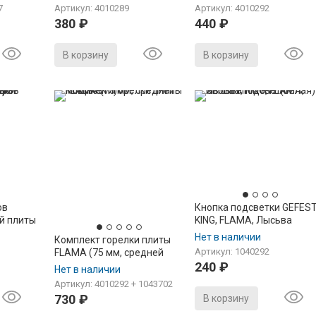
)
7
Артикул: 4010289
Артикул: 4010292
380
₽
440
₽
В корзину
В корзину
ов
Кнопка подсветки GEFEST
ой плиты
KING, FLAMA, Лысьва
иженный
ПКН-12 (белая)
Нет в наличии
Комплект горелки плиты
Артикул: 1040292
FLAMA (75 мм, средней
240
₽
мощности)
Нет в наличии
Артикул: 4010292 + 1043702
730
₽
В корзину