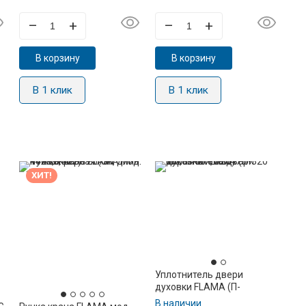
–
+
–
+
В корзину
В корзину
В 1 клик
В 1 клик
ХИТ!
Уплотнитель двери
духовки FLAMA (П-
образный, 320*75*320 мм,
В наличии