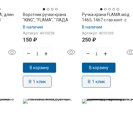
, длин.
Воротник ручки крана
Ручка крана FLAMA мод.
M
"KING", "FLAMA", "ЛАДА
1465, 1467 с газ.конт. c
NOVA", мод. RG, FG, CG, AE,
2015г, на ТУП, кор. ножка,
В наличии
В наличии
RK (c 2015г) черный
черная (GM442.26.022-01
Артикул: 4010238
Артикул: 4010169
150
₽
250
₽
–
+
–
+
В корзину
В корзину
В 1 клик
В 1 клик