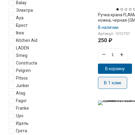
Balay
Электра
Ручка крана FLAMA
Aya
ножка, черная (G
Брест
442.26.022Б)
В наличии
Ikea
Артикул: 1012757
250
₽
Kitchen Aid
LADEN
–
+
Smeg
Constructa
В корзину
Pelgrim
Pitsos
В 1 клик
Junker
Atag
Fagor
Franke
Upo
Идель
Грета