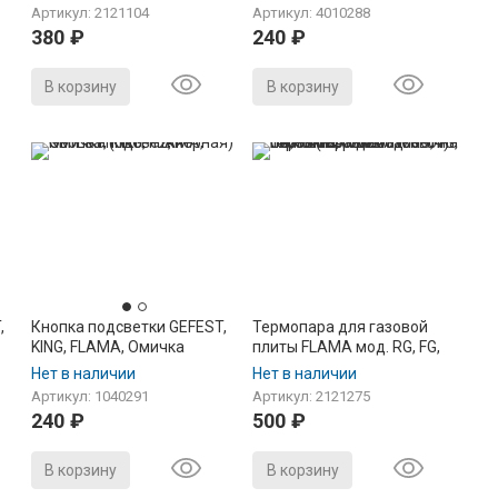
Артикул: 2121104
Артикул: 4010288
380
₽
240
₽
В корзину
В корзину
,
Кнопка подсветки GEFEST,
Термопара для газовой
KING, FLAMA, Омичка
плиты FLAMA мод. RG, FG,
(ПКН-12, черная)
CG, RK( 2515.027.100-04)
Нет в наличии
Нет в наличии
L=550мм, резьба М8*1 на
Артикул: 1040291
Артикул: 2121275
горелки стола
240
₽
500
₽
В корзину
В корзину