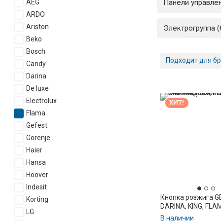
Панели управле
AEG
ARDO
Ariston
Электрогруппа (
Beko
Bosch
Подходит для бр
Candy
Darina
De luxe
Electrolux
ХИТ!
Flama
Gefest
Gorenje
Haier
Hansa
Hoover
Indesit
Кнопка розжига G
Korting
DARINA, KING, FLA
LG
Омичка (ПКН-13, б
В наличии