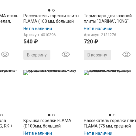
MA стиль
Рассекатель горелки плиты
Термопара для газовой
белая,
FLAMA (100 мм, большой
плиты "DARINA", "KING",
мощности)
"FLAMA", "Лысьва",
Нет в наличии
Нет в наличии
"Омичка", "Веста"
Артикул: 4010296
Артикул: 2121276
(2515.024.100-02), L-
540
₽
720
₽
1000мм, резьба M8*1, на
основную горелку духовк
В корзину
В корзину
ола
Крышка горелки FLAMA
Рассекатель горелки пли
, RK +
(D100мм, большой
FLAMA (75 мм, средней
 KING
мощности, 1470.03.703)
мощности)
Нет в наличии
Нет в наличии