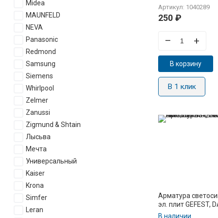
Midea
Артикул: 1040289
MAUNFELD
250
₽
NEVA
–
+
Panasonic
Redmond
Samsung
В корзину
Siemens
В 1 клик
Whirlpool
Zelmer
Zanussi
Zigmund & Shtain
Лысьва
Мечта
Универсальный
Kaiser
Krona
Арматура светоси
Simfer
эл. плит GEFEST, D
Leran
KING, FLAMA, Лыс
В наличии