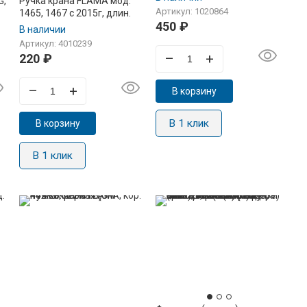
G,
Ручка крана FLAMA мод.
1465.00.30)
Артикул: 1020864
1465, 1467 с 2015г, длин.
450
₽
4-
ножка, черная (GN
В наличии
442.26.022)
Артикул: 4010239
–
+
220
₽
–
+
В корзину
В 1 клик
В корзину
В 1 клик