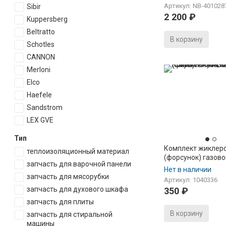
м.1465 (петля 2шт
Артикул: NB-401028
Sibir
2 200
₽
Kuppersberg
Beltratto
В корзину
Schotles
CANNON
Merloni
Elco
Haefele
Sandstrom
LEX GVE
Тип
Комплект жиклер
теплоизоляционный материал
(форсунок) газов
запчасть для варочной панели
FLAMA, KING (Сж
Нет в наличии
газ)
запчасть для мясорубки
Артикул: 1040336
запчасть для духового шкафа
350
₽
запчасть для плиты
В корзину
запчасть для стиральной
машины