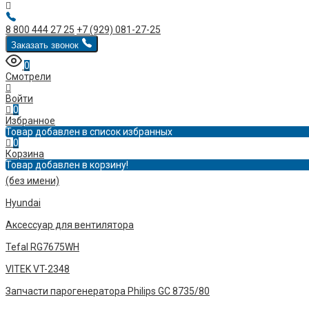
8 800 444 27 25
+7 (929) 081-27-25
Заказать звонок
0
Смотрели
Войти
0
Избранное
Товар добавлен в список избранных
0
Корзина
Товар добавлен в корзину!
(без имени)
Hyundai
Аксессуар для вентилятора
Tefal RG7675WH
VITEK VT-2348
Запчасти парогенератора Philips GC 8735/80