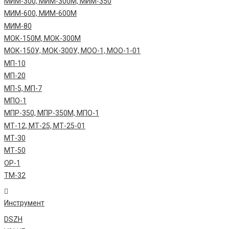
МИМ-300, МИМ-300М, МИМ-350
МИМ-600, МИМ-600М
МИМ-80
МОК-150М, МОК-300М
МОК-150У, МОК-300У, МОО-1, МОО-1-01
МП-10
МП-20
МП-5, МП-7
МПО-1
МПР-350, МПР-350М, МПО-1
МТ-12, МТ-25, МТ-25-01
МТ-30
МТ-50
ОР-1
ТМ-32
Инструмент
DSZH