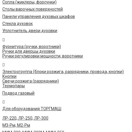
Сопла (жиклеры, форсунки)
Столы варочных поверхностей
Панели управления духовых шкафов
Стекла духовок
Уплотнитель двери духовки
Фурнитура (ручки, воротники)
Ручки для дверцы духовки
Ручки регулировки мощности, воротники
Электрогруппа (блоки розжига, разрядники, провода, кнопки)
Кнопки
Свечи розжига (разрядники)
Термопары
Подвод газовый
Для оборудования ТОРГМАШ
ЛР-220, ЛР-250, ЛР-300
М3-Рм, М2-Рм