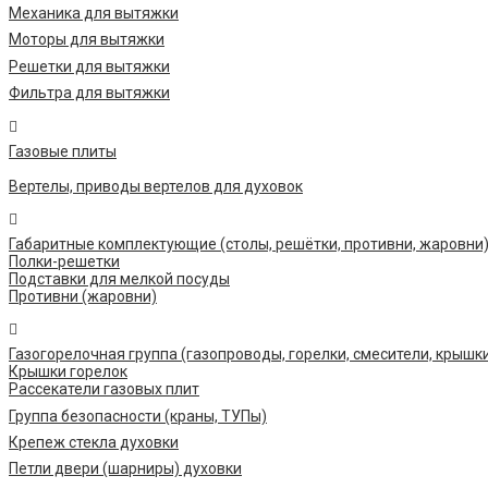
Механика для вытяжки
Моторы для вытяжки
Решетки для вытяжки
Фильтра для вытяжки
Газовые плиты
Вертелы, приводы вертелов для духовок
Габаритные комплектующие (столы, решётки, противни, жаровни
Полки-решетки
Подставки для мелкой посуды
Противни (жаровни)
Газогорелочная группа (газопроводы, горелки, смесители, крышк
Крышки горелок
Рассекатели газовых плит
Группа безопасности (краны, ТУПы)
Крепеж стекла духовки
Петли двери (шарниры) духовки