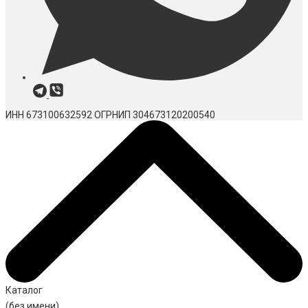
ИНН 673100632592
ОГРНИП 304673120200540
Каталог
(без имени)