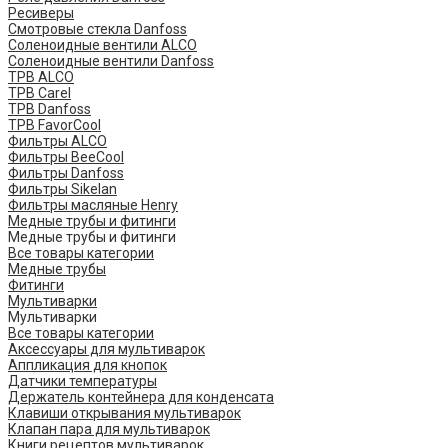
Ресиверы
Смотровые стекла Danfoss
Соленоидные вентили ALCO
Соленоидные вентили Danfoss
ТРВ ALCO
ТРВ Carel
ТРВ Danfoss
ТРВ FavorCool
Фильтры ALCO
Фильтры BeeCool
Фильтры Danfoss
Фильтры Sikelan
Фильтры масляные Henry
Медные трубы и фитинги
Медные трубы и фитинги
Все товары категории
Медные трубы
Фитинги
Мультиварки
Мультиварки
Все товары категории
Аксессуары для мультиварок
Аппликация для кнопок
Датчики температуры
Держатель контейнера для конденсата
Клавиши открывания мультиварок
Клапан пара для мультиварок
Книги рецептов мультиварок