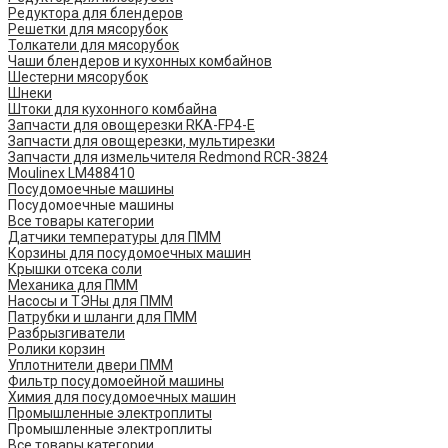
Редуктора для блендеров
Решетки для мясорубок
Толкатели для мясорубок
Чаши блендеров и кухонных комбайнов
Шестерни мясорубок
Шнеки
Штоки для кухонного комбайна
Запчасти для овощерезки RKA-FP4-E
Запчасти для овощерезки, мультирезки
Запчасти для измельчителя Redmond RCR-3824
Moulinex LM488410
Посудомоечные машины
Посудомоечные машины
Все товары категории
Датчики температуры для ПММ
Корзины для посудомоечных машин
Крышки отсека соли
Механика для ПММ
Насосы и ТЭНы для ПММ
Патрубки и шланги для ПММ
Разбрызгиватели
Ролики корзин
Уплотнители двери ПММ
Фильтр посудомоейной машины
Химия для посудомоечных машин
Промышленные электроплиты
Промышленные электроплиты
Все товары категории