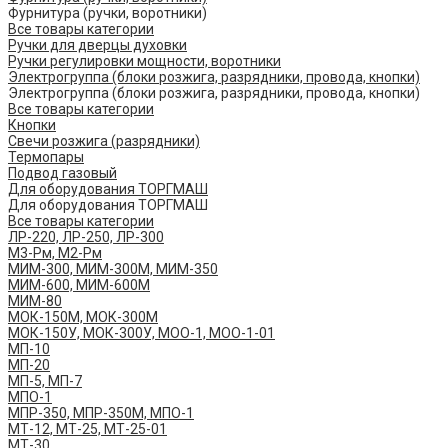
Фурнитура (ручки, воротники)
Все товары категории
Ручки для дверцы духовки
Ручки регулировки мощности, воротники
Электрогруппа (блоки розжига, разрядники, провода, кнопки)
Электрогруппа (блоки розжига, разрядники, провода, кнопки)
Все товары категории
Кнопки
Свечи розжига (разрядники)
Термопары
Подвод газовый
Для оборудования ТОРГМАШ
Для оборудования ТОРГМАШ
Все товары категории
ЛР-220, ЛР-250, ЛР-300
М3-Рм, М2-Рм
МИМ-300, МИМ-300М, МИМ-350
МИМ-600, МИМ-600М
МИМ-80
МОК-150М, МОК-300М
МОК-150У, МОК-300У, МОО-1, МОО-1-01
МП-10
МП-20
МП-5, МП-7
МПО-1
МПР-350, МПР-350М, МПО-1
МТ-12, МТ-25, МТ-25-01
МТ-30