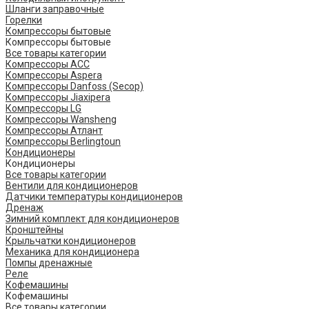
Шланги заправочные
Горелки
Компрессоры бытовые
Компрессоры бытовые
Все товары категории
Компрессоры ACC
Компрессоры Aspera
Компрессоры Danfoss (Secop)
Компрессоры Jiaxipera
Компрессоры LG
Компрессоры Wansheng
Компрессоры Атлант
Компрессоры Berlingtoun
Кондиционеры
Кондиционеры
Все товары категории
Вентили для кондиционеров
Датчики температуры кондиционеров
Дренаж
Зимний комплект для кондиционеров
Кронштейны
Крыльчатки кондиционеров
Механика для кондиционера
Помпы дренажные
Реле
Кофемашины
Кофемашины
Все товары категории