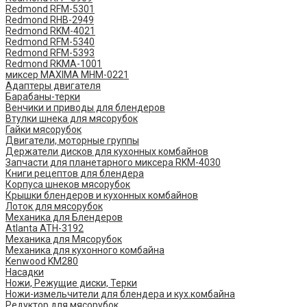
Redmond RFM-5301
Redmond RHB-2949
Redmond RKM-4021
Redmond RFM-5340
Redmond RFM-5393
Redmond RKMA-1001
миксер MAXIMA MHM-0221
Адаптеры двигателя
Барабаны-терки
Венчики и приводы для блендеров
Втулки шнека для мясорубок
Гайки мясорубок
Двигатели, моторные группы
Держатели дисков для кухонных комбайнов
Запчасти для планетарного миксера RKM-4030
Книги рецептов для блендера
Корпуса шнеков мясорубок
Крышки блендеров и кухонных комбайнов
Лоток для мясорубок
Механика для Блендеров
Atlanta ATH-3192
Механика для Мясорубок
Механика для кухонного комбайна
Kenwood KM280
Насадки
Ножи, Режущие диски, Терки
Ножи-измельчители для блендера и кух.комбайна
Редуктор для мясорубок