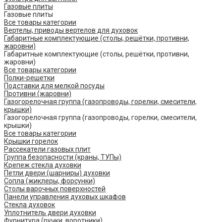
Газовые плиты
Газовые плиты
Все товары категории
Вертелы, приводы вертелов для духовок
Габаритные комплектующие (столы, решётки, противни,
жаровни)
Габаритные комплектующие (столы, решётки, противни,
жаровни)
Все товары категории
Полки-решетки
Подставки для мелкой посуды
Противни (жаровни)
Газогорелочная группа (газопроводы, горелки, смесители,
крышки)
Газогорелочная группа (газопроводы, горелки, смесители,
крышки)
Все товары категории
Крышки горелок
Рассекатели газовых плит
Группа безопасности (краны, ТУПы)
Крепеж стекла духовки
Петли двери (шарниры) духовки
Сопла (жиклеры, форсунки)
Столы варочных поверхностей
Панели управления духовых шкафов
Стекла духовок
Уплотнитель двери духовки
Фурнитура (ручки, воротники)