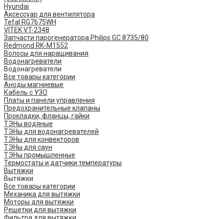
Hyundai
Аксессуар для вентилятора
Tefal RG7675WH
VITEK VT-2348
Запчасти парогенератора Philips GC 8735/80
Redmond RK-M1552
Волосы для наращивания
Водонагреватели
Водонагреватели
Все товары категории
Аноды магниевые
Кабель с УЗО
Платы и панели управления
Предохранительные клапаны
Прокладки, фланцы, гайки
ТЭНы водяные
ТЭНы для водонагревателей
ТЭНы для конвекторов
ТЭНы для саун
ТЭНы промышленные
Термостаты и датчики температуры
Вытяжки
Вытяжки
Все товары категории
Механика для вытяжки
Моторы для вытяжки
Решетки для вытяжки
Фильтра для вытяжки