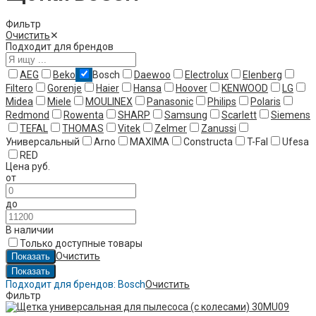
Фильтр
Очистить
✕
Подходит для брендов
AEG
Beko
Bosch
Daewoo
Electrolux
Elenberg
Filtero
Gorenje
Haier
Hansa
Hoover
KENWOOD
LG
Midea
Miele
MOULINEX
Panasonic
Philips
Polaris
Redmond
Rowenta
SHARP
Samsung
Scarlett
Siemens
TEFAL
THOMAS
Vitek
Zelmer
Zanussi
Универсальный
Arno
MAXIMA
Constructa
T-Fal
Ufesa
RED
Цена
руб.
от
до
В наличии
Только доступные товары
Очистить
Подходит для брендов:
Bosch
Очистить
Фильтр