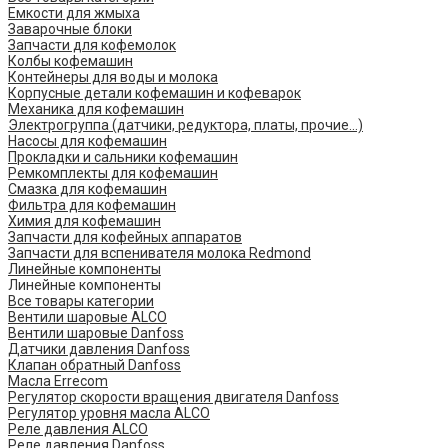
Емкости для жмыха
Заварочные блоки
Запчасти для кофемолок
Колбы кофемашин
Контейнеры для воды и молока
Корпусные детали кофемашин и кофеварок
Механика для кофемашин
Электрогруппа (датчики, редуктора, платы, прочие...)
Насосы для кофемашин
Прокладки и сальники кофемашин
Ремкомплекты для кофемашин
Смазка для кофемашин
Фильтра для кофемашин
Химия для кофемашин
Запчасти для кофейных аппаратов
Запчасти для вспенивателя молока Redmond
Линейные компоненты
Линейные компоненты
Все товары категории
Вентили шаровые ALCO
Вентили шаровые Danfoss
Датчики давления Danfoss
Клапан обратный Danfoss
Масла Errecom
Регулятор скорости вращения двигателя Danfoss
Регулятор уровня масла ALCO
Реле давления ALCO
Реле давления Danfoss