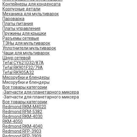
Контейнеры для конденсата
Корпусные детали
Механика для мультиварок
Пароварка
Платы питания
Платы управления
Пружины для крышки
Разъемы сетевые
ТЭНы для мультиварок
Уплотнители мультиварок
Чаши для мультиварок
Шнур сетевой
Tefal CY621D32/87A
Tefal RK901F32/79A
Tefal RK905A32
Мясорубки и блендеры
Мясорубки и блендеры
Все товары категории
-Запчасти для планетарного миксера
-Запчасти для планетарного миксера
Все товары категории
Redmond RKM-M4020
Redmond RFM-5382
Redmond RKM-4030
RKM-4050
Redmond RKM-4040
Redmond RFP-3903
Redmond RFP-3909