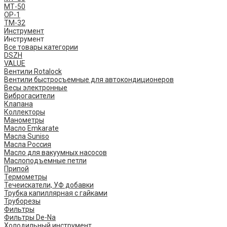
МТ-50
ОР-1
ТМ-32
Инструмент
Инструмент
Все товары категории
DSZH
VALUE
Вентили Rotalock
Вентили быстросъемные для автокондиционеров
Весы электронные
Виброгасители
Клапана
Коллекторы
Манометры
Масло Emkarate
Масла Suniso
Масла Россия
Масло для вакуумных насосов
Маслоподъемные петли
Припой
Термометры
Течеискатели, УФ добавки
Трубка капиллярная с гайками
Труборезы
Фильтры
Фильтры De-Na
Холодильный инструмент