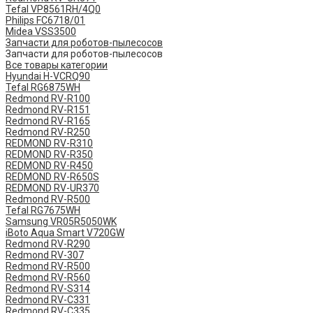
Tefal VP8561RH/4Q0
Philips FC6718/01
Midea VSS3500
Запчасти для роботов-пылесосов
Запчасти для роботов-пылесосов
Все товары категории
Hyundai H-VCRQ90
Tefal RG6875WH
Redmond RV-R100
Redmond RV-R151
Redmond RV-R165
Redmond RV-R250
REDMOND RV-R310
REDMOND RV-R350
REDMOND RV-R450
REDMOND RV-R650S
REDMOND RV-UR370
Redmond RV-R500
Tefal RG7675WH
Samsung VR05R5050WK
iBoto Aqua Smart V720GW
Redmond RV-R290
Redmond RV-307
Redmond RV-R500
Redmond RV-R560
Redmond RV-S314
Redmond RV-C331
Redmond RV-C335