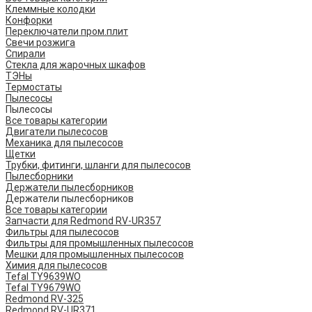
Клеммные колодки
Конфорки
Переключатели пром.плит
Свечи розжига
Спирали
Стекла для жарочных шкафов
ТЭНы
Термостаты
Пылесосы
Пылесосы
Все товары категории
Двигатели пылесосов
Механика для пылесосов
Щетки
Трубки, фитинги, шланги для пылесосов
Пылесборники
Держатели пылесборников
Держатели пылесборников
Все товары категории
Запчасти для Redmond RV-UR357
Фильтры для пылесосов
Фильтры для промышленных пылесосов
Мешки для промышленных пылесосов
Химия для пылесосов
Tefal TY9639WO
Tefal TY9679WO
Redmond RV-325
Redmond RV-UR371