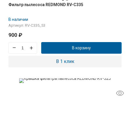
Фильтр пылесоса REDMOND RV-C335
В наличии
Артикул: RV-C335_53
900
₽
–
+
В корзину
В 1 клик