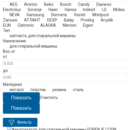
AEG
Ariston
Beko
Bosch
Candy
Daewoo
Electrolux
Gorenje
Haier
Hansa
Indesit
LG
Midea
NEVA
Samsung
Siemens
Vestel
Whirlpool
Zanussi
АТЛАНТ
DEXP
Balay
Privileg
Arçelik
ELIN
Clatronic
ALASKA
Merloni
Eigen
Тип
запчасть для стиральной машины
Назначение
для стиральной машины
Вес
,
кг
от
до
Материал
металл
пластик
резина
сталь
Очистить
Фильтр