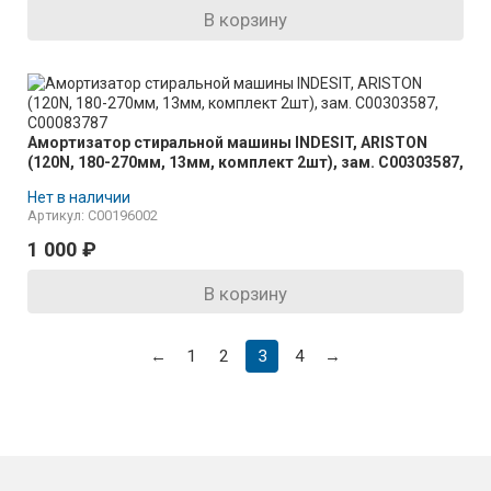
В корзину
Амортизатор стиральной машины INDESIT, ARISTON
(120N, 180-270мм, 13мм, комплект 2шт), зам. C00303587,
C00083787
Нет в наличии
Артикул: C00196002
1 000
₽
В корзину
←
1
2
3
4
→