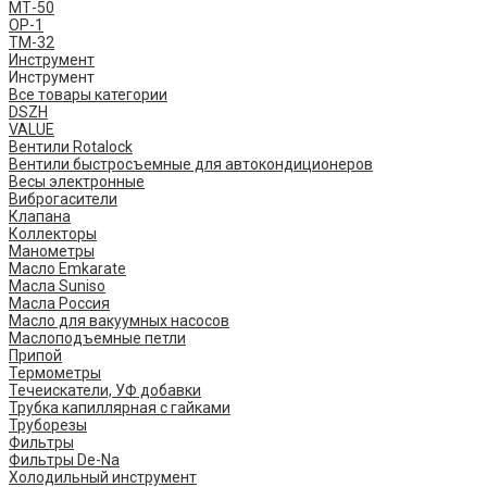
МТ-50
ОР-1
ТМ-32
Инструмент
Инструмент
Все товары категории
DSZH
VALUE
Вентили Rotalock
Вентили быстросъемные для автокондиционеров
Весы электронные
Виброгасители
Клапана
Коллекторы
Манометры
Масло Emkarate
Масла Suniso
Масла Россия
Масло для вакуумных насосов
Маслоподъемные петли
Припой
Термометры
Течеискатели, УФ добавки
Трубка капиллярная с гайками
Труборезы
Фильтры
Фильтры De-Na
Холодильный инструмент