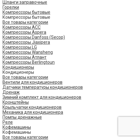
Шланги заправочные
Горелки
Компрессоры бытовые
Компрессоры бытовые
Все товары категории
Компрессоры ACC
Компрессоры Aspera
Компрессоры Danfoss (Secop)
Компрессоры Jiaxipera
Компрессоры LG
Компрессоры Wansheng
Компрессоры Атлант
Компрессоры Berlingtoun
Кондиционеры
Кондиционеры
Все товары категории
Вентили для кондиционеров
Датчики температуры кондиционеров
Дренаж
Зимний комплект для кондиционеров
Кронштейны
Крыльчатки кондиционеров
Механика для кондиционера
Помпы дренажные
Реле
Кофемашины
Кофемашины
Все товары категории