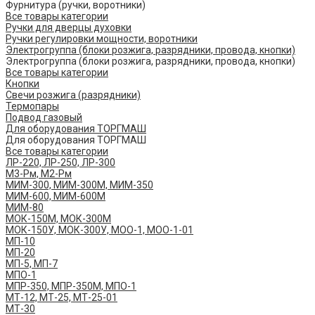
Фурнитура (ручки, воротники)
Все товары категории
Ручки для дверцы духовки
Ручки регулировки мощности, воротники
Электрогруппа (блоки розжига, разрядники, провода, кнопки)
Электрогруппа (блоки розжига, разрядники, провода, кнопки)
Все товары категории
Кнопки
Свечи розжига (разрядники)
Термопары
Подвод газовый
Для оборудования ТОРГМАШ
Для оборудования ТОРГМАШ
Все товары категории
ЛР-220, ЛР-250, ЛР-300
М3-Рм, М2-Рм
МИМ-300, МИМ-300М, МИМ-350
МИМ-600, МИМ-600М
МИМ-80
МОК-150М, МОК-300М
МОК-150У, МОК-300У, МОО-1, МОО-1-01
МП-10
МП-20
МП-5, МП-7
МПО-1
МПР-350, МПР-350М, МПО-1
МТ-12, МТ-25, МТ-25-01
МТ-30