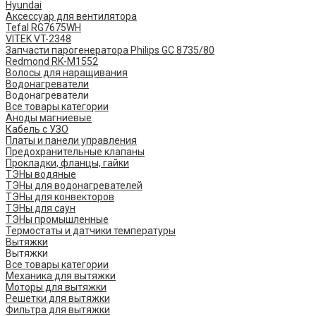
Hyundai
Аксессуар для вентилятора
Tefal RG7675WH
VITEK VT-2348
Запчасти парогенератора Philips GC 8735/80
Redmond RK-M1552
Волосы для наращивания
Водонагреватели
Водонагреватели
Все товары категории
Аноды магниевые
Кабель с УЗО
Платы и панели управления
Предохранительные клапаны
Прокладки, фланцы, гайки
ТЭНы водяные
ТЭНы для водонагревателей
ТЭНы для конвекторов
ТЭНы для саун
ТЭНы промышленные
Термостаты и датчики температуры
Вытяжки
Вытяжки
Все товары категории
Механика для вытяжки
Моторы для вытяжки
Решетки для вытяжки
Фильтра для вытяжки