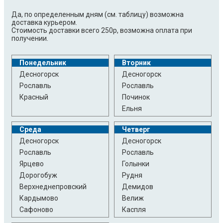
Да, по определенным дням (см. таблицу) возможна
доставка курьером.
Стоимость доставки всего 250р, возможна оплата при
получении.
Понедельник
Вторник
Десногорск
Десногорск
Рославль
Рославль
Красный
Починок
Ельня
Среда
Четверг
Десногорск
Десногорск
Рославль
Рославль
Ярцево
Голынки
Дорогобуж
Рудня
Верхнеднепровский
Демидов
Кардымово
Велиж
Сафоново
Каспля