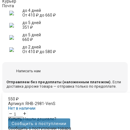
Курьер
Почта
до 4 дней
От
410
₽
до
660
₽
до 5 дней
351
₽
до 5 дней
660
₽
до 2 дней
От
410
₽
до
580
₽
Написать нам
Отправляем без предоплаты (наложенным платежом).
Если
доставка дороже товара — отправка только по предоплате.
550
₽
Артикул:
RHB-2981-VenS
Нет в наличии
–
+
Купить
Нашли дешевле?
Сообщить о поступлении
Сообщить о поступлении товара