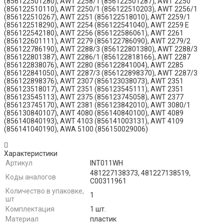
(856122501280), AWT 2258/1 (856122501287), AWT 2250
(856122510110), AWT 2250/1 (856122510203), AWT 2256/1
(856122510267), AWT 2251 (856122518010), AWT 2259/1
(856122518290), AWT 2254 (856122541040), AWT 2259 E
(856122542180), AWT 2256 (856122586061), AWT 2261
(856122601111), AWT 2279 (856122786090), AWT 2279/2
(856122786190), AWT 2288/3 (856122801380), AWT 2288/3
(856122801387), AWT 2286/1 (856122818166), AWT 2287
(856122838076), AWT 2280 (856122841004), AWT 2285
(856122841050), AWT 2287/3 (856122898370), AWT 2287/3
(856122898376), AWT 2307 (856123038073), AWT 2351
(856123518017), AWT 2351 (856123545111), AWT 2351
(856123545113), AWT 2375 (856123745058), AWT 2377
(856123745170), AWT 2381 (856123842010), AWT 3080/1
(856130840107), AWT 4080 (856140840100), AWT 4089
(856140840193), AWT 4103 (856141003131), AWT 4109
(856141040190), AWA 5100 (856150029006)
Характеристики
Артикул
INT011WH​
481227138373, 481227138519,
Коды аналогов
C00311961
Количество в упаковке,
1
шт
Комплектация
1 шт.
Материал
пластик