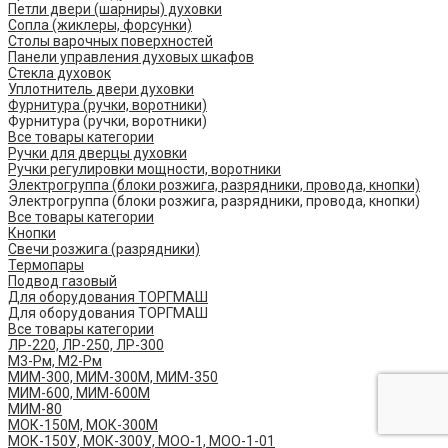
Петли двери (шарниры) духовки
Сопла (жиклеры, форсунки)
Столы варочных поверхностей
Панели управления духовых шкафов
Стекла духовок
Уплотнитель двери духовки
Фурнитура (ручки, воротники)
Фурнитура (ручки, воротники)
Все товары категории
Ручки для дверцы духовки
Ручки регулировки мощности, воротники
Электрогруппа (блоки розжига, разрядники, провода, кнопки)
Электрогруппа (блоки розжига, разрядники, провода, кнопки)
Все товары категории
Кнопки
Свечи розжига (разрядники)
Термопары
Подвод газовый
Для оборудования ТОРГМАШ
Для оборудования ТОРГМАШ
Все товары категории
ЛР-220, ЛР-250, ЛР-300
М3-Рм, М2-Рм
МИМ-300, МИМ-300М, МИМ-350
МИМ-600, МИМ-600М
МИМ-80
МОК-150М, МОК-300М
МОК-150У, МОК-300У, МОО-1, МОО-1-01