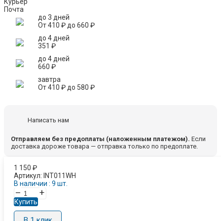
Курьер
Почта
до 3 дней
От
410
₽
до
660
₽
до 4 дней
351
₽
до 4 дней
660
₽
завтра
От
410
₽
до
580
₽
Написать нам
Отправляем без предоплаты (наложенным платежом).
Если
доставка дороже товара — отправка только по предоплате.
1 150
₽
Артикул:
INT011WH
В наличии : 9 шт.
–
+
Купить
В 1 клик