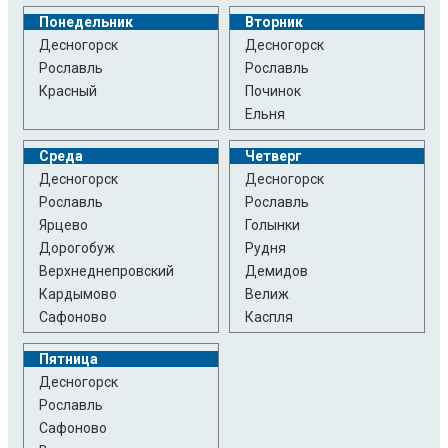
Понедельник
Вторник
Десногорск
Десногорск
Рославль
Рославль
Красный
Починок
Ельня
Среда
Четверг
Десногорск
Десногорск
Рославль
Рославль
Ярцево
Голынки
Дорогобуж
Рудня
Верхнеднепровский
Демидов
Кардымово
Велиж
Сафоново
Каспля
Пятница
Десногорск
Рославль
Сафоново