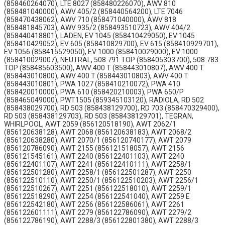
(858460264070), LTE 8027 (858480226070), AWV 810
(858481040000), AWV 405/2 (858440564200), LTE 7046
(858470438062), AWV 710 (858471040000), AWV 818
(858481845703), AWV 935/2 (858493510723), AWV 404/2
(858440418801), LADEN, EV 1045 (858410429050), EV 1045
(858410429052), EV 605 (858410829700), EV 615 (858410929701),
EV 1056 (858415529050), EV 1000 (858410029000), EV 1000
(858410029007), NEUTRAL, 508 791 TOP (858405303700), 508 783
TOP (858485603500), AWV 400 T (858443010807), AWV 400 T
(858443010800), AWV 400 T (858443010803), AWV 400 T
(858443010801), PWA 1027 (858410210072), PWA 410
(858420010000), PWA 610 (858420210003), PWA 650/P
(858465049000), PWT1505 (859345103120), RADIOLA, RD 502
(858438029700), RD 503 (858438129700), RD 703 (858470329400),
RD 503 (858438129703), RD 503 (858438129701), TEGRAN,
WHIRLPOOL, AWT 2059 (856120518190), AWT 2062/1
(856120638128), AWT 2068 (856120638183), AWT 2068/2
(856120638280), AWT 2070/1 (856120740177), AWT 2079
(856120786090), AWT 2155 (856121518057), AWT 2156
(856121545161), AWT 2240 (856122401103), AWT 2240
(856122401107), AWT 2241 (856122410111), AWT 2258/1
(856122501280), AWT 2258/1 (856122501287), AWT 2250
(856122510110), AWT 2250/1 (856122510203), AWT 2256/1
(856122510267), AWT 2251 (856122518010), AWT 2259/1
(856122518290), AWT 2254 (856122541040), AWT 2259 E
(856122542180), AWT 2256 (856122586061), AWT 2261
(856122601111), AWT 2279 (856122786090), AWT 2279/2
(856122786190), AWT 2288/3 (856122801380), AWT 2288/3