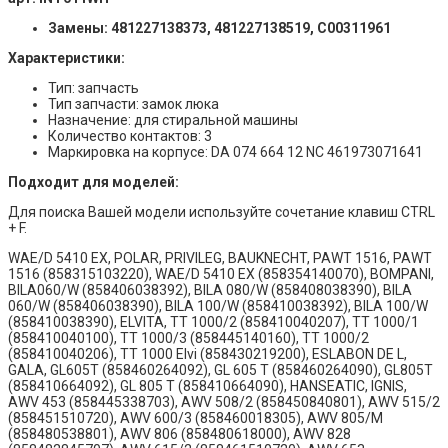
Замены: 481227138373, 481227138519, C00311961
Характеристики:
Тип: запчасть
Тип запчасти: замок люка
Назначение: для стиральной машины
Количество контактов: 3
Маркировка на корпусе: DA 074 664 12 NC 461973071641
Подходит для моделей:
Для поиска Вашей модели используйте сочетание клавиш CTRL
+ F.
WAE/D 5410 EX, POLAR, PRIVILEG, BAUKNECHT, PAWT 1516, PAWT
1516 (858315103220), WAE/D 5410 EX (858354140070), BOMPANI,
BILA060/W (858406038392), BILA 080/W (858408038390), BILA
060/W (858406038390), BILA 100/W (858410038392), BILA 100/W
(858410038390), ELVITA, TT 1000/2 (858410040207), TT 1000/1
(858410040100), TT 1000/3 (858445140160), TT 1000/2
(858410040206), TT 1000 Elvi (858430219200), ESLABON DE L,
GALA, GL605T (858460264092), GL 605 T (858460264090), GL805T
(858410664092), GL 805 T (858410664090), HANSEATIC, IGNIS,
AWV 453 (858445338703), AWV 508/2 (858450840801), AWV 515/2
(858451510720), AWV 600/3 (858460018305), AWV 805/M
(858480538801), AWV 806 (858480618000), AWV 828