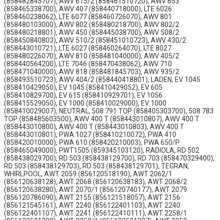
(858482845707), AWV 615/2 (858461510720), AWV 653
(858465338700), AWV 407 (858440718000), LTE 6026
(858460238062), LTE 6077 (858460726070), AWV 801
(858480103000), AWV 802 (858480218700), AWV 802/2
(858480218801), AWV 450 (858445038700), AWV 508/2
(858450840803), AWV 510/2 (858451010723), AWV 430/2
(858443010721), LTE 6027 (858460264070), LTE 8027
(858480226070), AWV 810 (858481040000), AWV 405/2
(858440564200), LTE 7046 (858470438062), AWV 710
(858471040000), AWV 818 (858481845703), AWV 935/2
(858493510723), AWV 404/2 (858440418801), LADEN, EV 1045
(858410429050), EV 1045 (858410429052), EV 605
(858410829700), EV 615 (858410929701), EV 1056
(858415529050), EV 1000 (858410029000), EV 1000
(858410029007), NEUTRAL, 508 791 TOP (858405303700), 508 783
TOP (858485603500), AWV 400 T (858443010807), AWV 400 T
(858443010800), AWV 400 T (858443010803), AWV 400 T
(858443010801), PWA 1027 (858410210072), PWA 410
(858420010000), PWA 610 (858420210003), PWA 650/P
(858465049000), PWT1505 (859345103120), RADIOLA, RD 502
(858438029700), RD 503 (858438129700), RD 703 (858470329400),
RD 503 (858438129703), RD 503 (858438129701), TEGRAN,
WHIRLPOOL, AWT 2059 (856120518190), AWT 2062/1
(856120638128), AWT 2068 (856120638183), AWT 2068/2
(856120638280), AWT 2070/1 (856120740177), AWT 2079
(856120786090), AWT 2155 (856121518057), AWT 2156
(856121545161), AWT 2240 (856122401103), AWT 2240
(856122401107), AWT 2241 (856122410111), AWT 2258/1