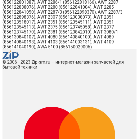
(856122801387), AWT 2286/1 (856122818166), AWT 2287
(856122838076), AWT 2280 (856122841004), AWT 2285
(856122841050), AWT 2287/3 (856122898370), AWT 2287/3
(856122898376), AWT 2307 (856123038073), AWT 2351
(856123518017), AWT 2351 (856123545111), AWT 2351
(856123545113), AWT 2375 (856123745058), AWT 2377
(856123745170), AWT 2381 (856123842010), AWT 3080/1
(856130840107), AWT 4080 (856140840100), AWT 4089
(856140840193), AWT 4103 (856141003131), AWT 4109
(856141040190), AWA 5100 (856150029006)
© 2006—2023 Zip-sm.ru — интернет-магазин запчастей для
бытовой техники