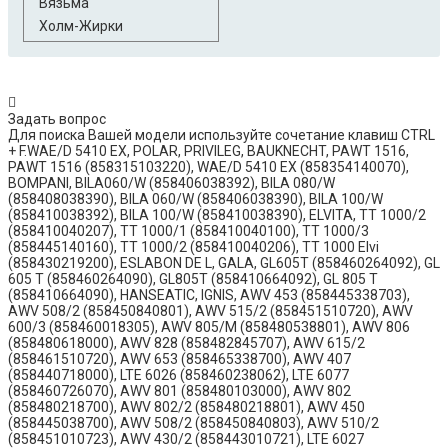
Вязьма
Холм-Жирки
Задать вопрос
​Для поиска Вашей модели используйте сочетание клавиш CTRL
+ F.​ ​WAE/D 5410 EX, POLAR, PRIVILEG, BAUKNECHT, PAWT 1516,
PAWT 1516 (858315103220), WAE/D 5410 EX (858354140070),
BOMPANI, BILA060/W (858406038392), BILA 080/W
(858408038390), BILA 060/W (858406038390), BILA 100/W
(858410038392), BILA 100/W (858410038390), ELVITA, TT 1000/2
(858410040207), TT 1000/1 (858410040100), TT 1000/3
(858445140160), TT 1000/2 (858410040206), TT 1000 Elvi
(858430219200), ESLABON DE L, GALA, GL605T (858460264092), GL
605 T (858460264090), GL805T (858410664092), GL 805 T
(858410664090), HANSEATIC, IGNIS, AWV 453 (858445338703),
AWV 508/2 (858450840801), AWV 515/2 (858451510720), AWV
600/3 (858460018305), AWV 805/M (858480538801), AWV 806
(858480618000), AWV 828 (858482845707), AWV 615/2
(858461510720), AWV 653 (858465338700), AWV 407
(858440718000), LTE 6026 (858460238062), LTE 6077
(858460726070), AWV 801 (858480103000), AWV 802
(858480218700), AWV 802/2 (858480218801), AWV 450
(858445038700), AWV 508/2 (858450840803), AWV 510/2
(858451010723), AWV 430/2 (858443010721), LTE 6027