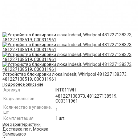
Устройство блокировки люка Indesit, Whirlpool 481227138373,
481227138519, C00311961
Подробное описание
Артикул
INT011WH​
481227138373, 481227138519,
Коды аналогов
C00311961
Количество в упаковке,
1
шт
Комплектация
1 шт.
Все характеристики
Доставка по г. Москва
Самовывоз