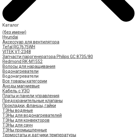
Каталог
(без имени)
Hyundai
Аксессуар для вентилятора
Tefal RG7675WH
VITEK VT-2348
Запчасти парогенератора Philips GC 8735/80
Redmond RK-M1552
Волосы для наращивания
Водонагреватели
Водонагреватели
Все товары категории
Аноды магниевые
Кабель с УЗО
Платы и панели управления
Предохранительные клапаны
Прокладки, фланцы, гайки
ТЭНы водяные
ТЭНы для водонагревателей
ТЭНы для конвекторов
ТЭНы для саун
ТЭНы промышленные
Термостаты и датчики температуры