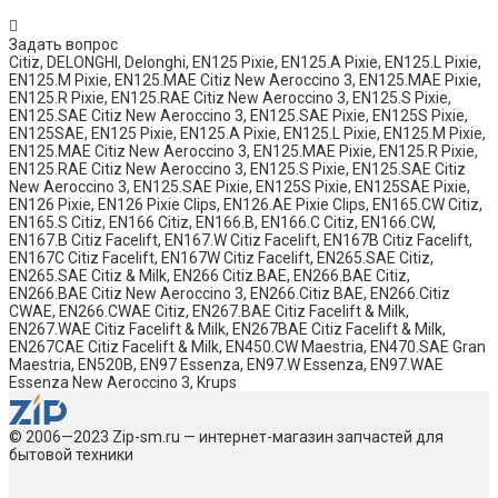
Задать вопрос
Citiz, DELONGHI, Delonghi, EN125 Pixie, EN125.A Pixie, EN125.L Pixie,
EN125.M Pixie, EN125.MAE Citiz New Aeroccino 3, EN125.MAE Pixie,
EN125.R Pixie, EN125.RAE Citiz New Aeroccino 3, EN125.S Pixie,
EN125.SAE Citiz New Aeroccino 3, EN125.SAE Pixie, EN125S Pixie,
EN125SAE, EN125 Pixie, EN125.A Pixie, EN125.L Pixie, EN125.M Pixie,
EN125.MAE Citiz New Aeroccino 3, EN125.MAE Pixie, EN125.R Pixie,
EN125.RAE Citiz New Aeroccino 3, EN125.S Pixie, EN125.SAE Citiz
New Aeroccino 3, EN125.SAE Pixie, EN125S Pixie, EN125SAE Pixie,
EN126 Pixie, EN126 Pixie Clips, EN126.AE Pixie Clips, EN165.CW Citiz,
EN165.S Citiz, EN166 Citiz, EN166.B, EN166.C Citiz, EN166.CW,
EN167.B Citiz Facelift, EN167.W Citiz Facelift, EN167B Citiz Facelift,
EN167C Citiz Facelift, EN167W Citiz Facelift, EN265.SAE Citiz,
EN265.SAE Citiz & Milk, EN266 Citiz.BAE, EN266.BAE Citiz,
EN266.BAE Citiz New Aeroccino 3, EN266.Citiz BAE, EN266.Citiz
CWAE, EN266.CWAE Citiz, EN267.BAE Citiz Facelift & Milk,
EN267.WAE Citiz Facelift & Milk, EN267BAE Citiz Facelift & Milk,
EN267CAE Citiz Facelift & Milk, EN450.CW Maestria, EN470.SAE Gran
Maestria, EN520B, EN97 Essenza, EN97.W Essenza, EN97.WAE
Essenza New Aeroccino 3, Krups
© 2006—2023 Zip-sm.ru — интернет-магазин запчастей для
бытовой техники