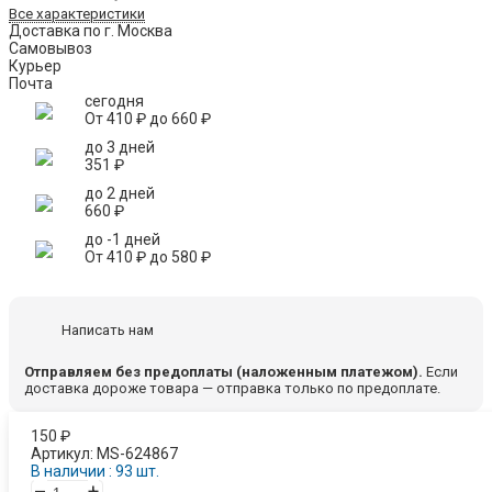
Все характеристики
Доставка по г. Москва
Самовывоз
Курьер
Почта
сегодня
От
410
₽
до
660
₽
до 3 дней
351
₽
до 2 дней
660
₽
до -1 дней
От
410
₽
до
580
₽
Написать нам
Отправляем без предоплаты (наложенным платежом).
Если
доставка дороже товара — отправка только по предоплате.
150
₽
Артикул:
MS-624867
В наличии : 93 шт.
–
+