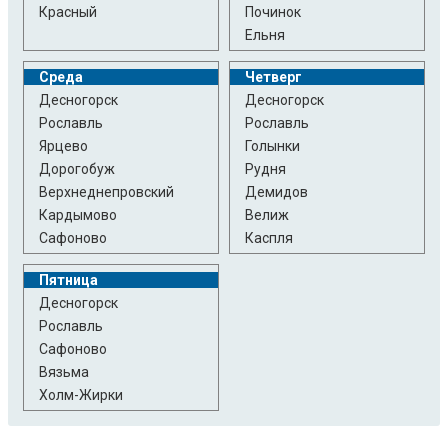
Красный
Починок
Ельня
Среда
Четверг
Десногорск
Десногорск
Рославль
Рославль
Ярцево
Голынки
Дорогобуж
Рудня
Верхнеднепровский
Демидов
Кардымово
Велиж
Сафоново
Каспля
Пятница
Десногорск
Рославль
Сафоново
Вязьма
Холм-Жирки