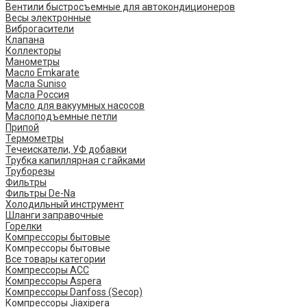
Вентили быстросъемные для автокондиционеров
Весы электронные
Виброгасители
Клапана
Коллекторы
Манометры
Масло Emkarate
Масла Suniso
Масла Россия
Масло для вакуумных насосов
Маслоподъемные петли
Припой
Термометры
Течеискатели, УФ добавки
Трубка капиллярная с гайками
Труборезы
Фильтры
Фильтры De-Na
Холодильный инструмент
Шланги заправочные
Горелки
Компрессоры бытовые
Компрессоры бытовые
Все товары категории
Компрессоры ACC
Компрессоры Aspera
Компрессоры Danfoss (Secop)
Компрессоры Jiaxipera