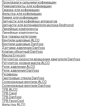
Прокладки и сальники кофемашин
Ремкомплекты для кофемашин
Смазка для кофемашин
Фильтра для кофемашин
Химия для кофемашин
Запчасти для кофейных аппаратов
Запчасти для вспенивателя молока Redmond
Линейные компоненты
Линейные компоненты
Все товары категории
Вентили шаровые ALCO
Вентили шаровые Danfoss
Датчики давления Danfoss
Клапан обратный Danfoss
Масла Errecom
Регулятор скорости вращения двигателя Danfoss
Регулятор уровня масла ALCO
Реле давления ALCO
Реле давления Danfoss
Ресиверы
Смотровые стекла Danfoss
Соленоидные вентили ALCO
Соленоидные вентили Danfoss
ТРВ ALCO
ТРВ Carel
ТРВ Danfoss
ТРВ FavorCool
Фильтры ALCO