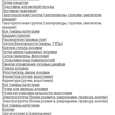
Полки-решетки
Подставки для мелкой посуды
Противни (жаровни)
Газогорелочная группа (газопроводы, горелки, смесители,
крышки)
Газогорелочная группа (газопроводы, горелки, смесители,
крышки)
Все товары категории
Крышки горелок
Рассекатели газовых плит
Группа безопасности (краны, ТУПы)
Крепеж стекла духовки
Петли двери (шарниры) духовки
Сопла (жиклеры, форсунки)
Столы варочных поверхностей
Панели управления духовых шкафов
Стекла духовок
Уплотнитель двери духовки
Фурнитура (ручки, воротники)
Фурнитура (ручки, воротники)
Все товары категории
Ручки для дверцы духовки
Ручки регулировки мощности, воротники
Электрогруппа (блоки розжига, разрядники, провода, кнопки)
Электрогруппа (блоки розжига, разрядники, провода, кнопки)
Все товары категории
Кнопки
Свечи розжига (разрядники)