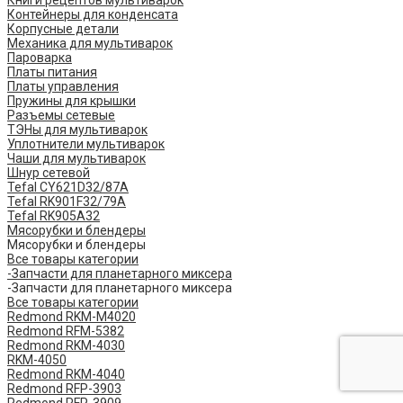
Книги рецептов мультиварок
Контейнеры для конденсата
Корпусные детали
Механика для мультиварок
Пароварка
Платы питания
Платы управления
Пружины для крышки
Разъемы сетевые
ТЭНы для мультиварок
Уплотнители мультиварок
Чаши для мультиварок
Шнур сетевой
Tefal CY621D32/87A
Tefal RK901F32/79A
Tefal RK905A32
Мясорубки и блендеры
Мясорубки и блендеры
Все товары категории
-Запчасти для планетарного миксера
-Запчасти для планетарного миксера
Все товары категории
Redmond RKM-M4020
Redmond RFM-5382
Redmond RKM-4030
RKM-4050
Redmond RKM-4040
Redmond RFP-3903