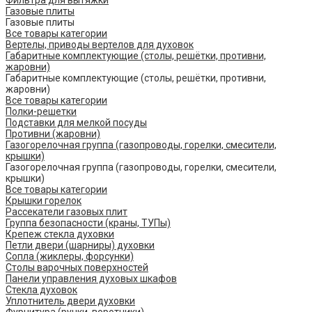
Фильтра для вытяжки
Газовые плиты
Газовые плиты
Все товары категории
Вертелы, приводы вертелов для духовок
Габаритные комплектующие (столы, решётки, противни,
жаровни)
Габаритные комплектующие (столы, решётки, противни,
жаровни)
Все товары категории
Полки-решетки
Подставки для мелкой посуды
Противни (жаровни)
Газогорелочная группа (газопроводы, горелки, смесители,
крышки)
Газогорелочная группа (газопроводы, горелки, смесители,
крышки)
Все товары категории
Крышки горелок
Рассекатели газовых плит
Группа безопасности (краны, ТУПы)
Крепеж стекла духовки
Петли двери (шарниры) духовки
Сопла (жиклеры, форсунки)
Столы варочных поверхностей
Панели управления духовых шкафов
Стекла духовок
Уплотнитель двери духовки