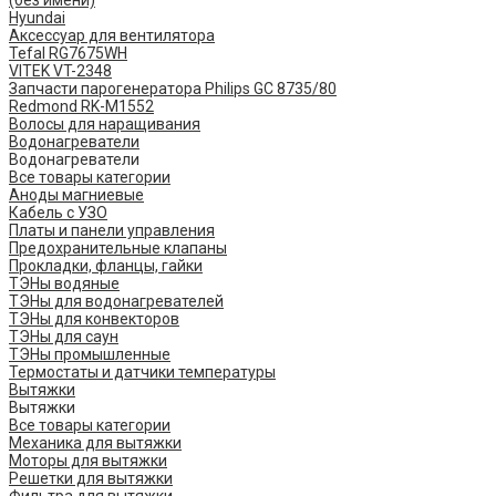
(без имени)
Hyundai
Аксессуар для вентилятора
Tefal RG7675WH
VITEK VT-2348
Запчасти парогенератора Philips GC 8735/80
Redmond RK-M1552
Волосы для наращивания
Водонагреватели
Водонагреватели
Все товары категории
Аноды магниевые
Кабель с УЗО
Платы и панели управления
Предохранительные клапаны
Прокладки, фланцы, гайки
ТЭНы водяные
ТЭНы для водонагревателей
ТЭНы для конвекторов
ТЭНы для саун
ТЭНы промышленные
Термостаты и датчики температуры
Вытяжки
Вытяжки
Все товары категории
Механика для вытяжки
Моторы для вытяжки
Решетки для вытяжки