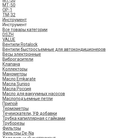
МТ-30
МТ-50
ОР-1
ТМ-32
Инструмент
Инструмент
Все товары категории
DSZH
VALUE
Вентили Rotalock
Вентили быстросъемные для автокондиционеров
Весы электронные
Виброгасители
Клапана
Коллекторы
Манометры
Масло Emkarate
Масла Suniso
Масла Россия
Масло для вакуумных насосов
Маслоподъемные петли
Припой
Термометры
Течеискатели, УФ добавки
Трубка капиллярная с гайками
Труборезы
Фильтры
Фильтры De-Na