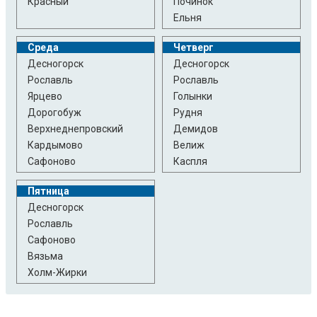
Красный
Починок
Ельня
Среда
Четверг
Десногорск
Десногорск
Рославль
Рославль
Ярцево
Голынки
Дорогобуж
Рудня
Верхнеднепровский
Демидов
Кардымово
Велиж
Сафоново
Каспля
Пятница
Десногорск
Рославль
Сафоново
Вязьма
Холм-Жирки