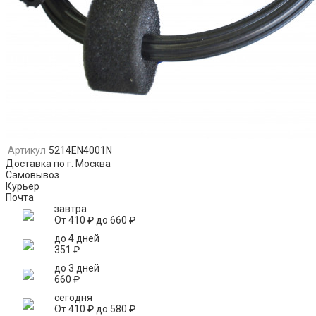
Артикул
5214EN4001N
Доставка по г. Москва
Самовывоз
Курьер
Почта
завтра
От
410
₽
до
660
₽
до 4 дней
351
₽
до 3 дней
660
₽
сегодня
От
410
₽
до
580
₽