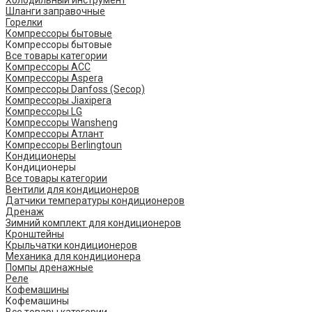
Холодильный инструмент
Шланги заправочные
Горелки
Компрессоры бытовые
Компрессоры бытовые
Все товары категории
Компрессоры ACC
Компрессоры Aspera
Компрессоры Danfoss (Secop)
Компрессоры Jiaxipera
Компрессоры LG
Компрессоры Wansheng
Компрессоры Атлант
Компрессоры Berlingtoun
Кондиционеры
Кондиционеры
Все товары категории
Вентили для кондиционеров
Датчики температуры кондиционеров
Дренаж
Зимний комплект для кондиционеров
Кронштейны
Крыльчатки кондиционеров
Механика для кондиционера
Помпы дренажные
Реле
Кофемашины
Кофемашины