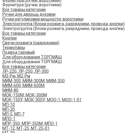
Фурнитура (ручки, воротники)
Фурнитура (ручки, воротники)
Все товары категории
Ручки для дверцы духовки
Ручки регулировки мощности, воротники
Электрогруппа (блоки розжига, разрядники, провода, кнопки)
Электрогруппа (блоки розжига, разрядники, провода, кнопки)
Все товары категории
Кнопки
Свечи розжига (разрядники)
Термопары
Подвод газовый
Для оборудования ТОРГМАШ
Для оборудования ТОРГМАШ
Все товары категории
ЛР-220, ЛР-250, ЛР-300
М3-Рм, М2-Рм
МИМ-300, МИМ-300М, МИМ-350
МИМ-600, МИМ-600М
МИМ-80
МОК-150М, МОК-300М
МОК-150У, МОК-300У, МОО-1, МОО-1-01
МП-10
МП-20
МП-5, МП-7
МПО-1
МПР-350, МПР-350М, МПО-1
МТ-12, МТ-25, МТ-25-01