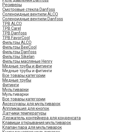
Реле давления Danfoss
Ресиверы
Смотровые стекла Danfoss
Соленоидные вентили ALCO
Соленоидные вентили Danfoss
ТРВ ALCO
ТРВ Carel
ТРВ Danfoss
ТРВ FavorCool
Фильтры ALCO
Фильтры BeeCool
Фильтры Danfoss
Фильтры Sikelan
Фильтры масляные Henry
Медные трубы и фитинги
Медные трубы и фитинги
Все товары категории
Медные трубы
Фитинги
Мультиварки
Мультиварки
Все товары категории
Аксессуары для мультиварок
Аппликация для кнопок
Датчики температуры
Держатель контейнера для конденсата
Клавиши открывания мультиварок
Клапан пара для мультиварок