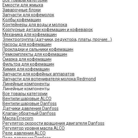
Все товары категории
Емкости для жмыха
Заварочные блоки
Запчасти для кофемолок
Колбы кофемашин
Контейнеры для воды и молока
Корпусные детали кофемашин и кофеварок
Механика для кофемашин
Электрогруппа (датчики, редуктора, платы, прочие...)
Насосы для кофемашин
Прокладки и сальники кофемашин
Ремкомплекты для кофемашин
Смазка для кофемашин
Фильтра для кофемашин
Химия для кофемашин
Запчасти для кофейных аппаратов
Запчасти для вспенивателя молока Redmond
Линейные компоненты
Линейные компоненты
Все товары категории
Вентили шаровые ALCO
Вентили шаровые Danfoss
Датчики давления Danfoss
Клапан обратный Danfoss
Масла Errecom
Регулятор скорости вращения двигателя Danfoss
Регулятор уровня масла ALCO
Реле давления ALCO