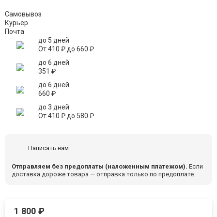
Самовывоз
Курьер
Почта
до 5 дней
От
410
₽
до
660
₽
до 6 дней
351
₽
до 6 дней
660
₽
до 3 дней
От
410
₽
до
580
₽
Написать нам
Отправляем без предоплаты (наложенным платежом).
Если
доставка дороже товара — отправка только по предоплате.
1 800
₽