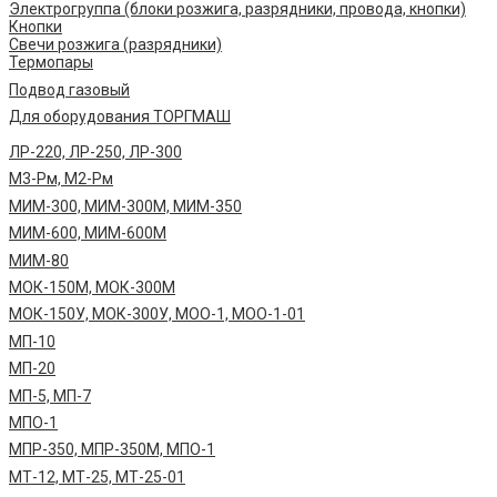
Электрогруппа (блоки розжига, разрядники, провода, кнопки)
Кнопки
Свечи розжига (разрядники)
Термопары
Подвод газовый
Для оборудования ТОРГМАШ
ЛР-220, ЛР-250, ЛР-300
М3-Рм, М2-Рм
МИМ-300, МИМ-300М, МИМ-350
МИМ-600, МИМ-600М
МИМ-80
МОК-150М, МОК-300М
МОК-150У, МОК-300У, МОО-1, МОО-1-01
МП-10
МП-20
МП-5, МП-7
МПО-1
МПР-350, МПР-350М, МПО-1
МТ-12, МТ-25, МТ-25-01