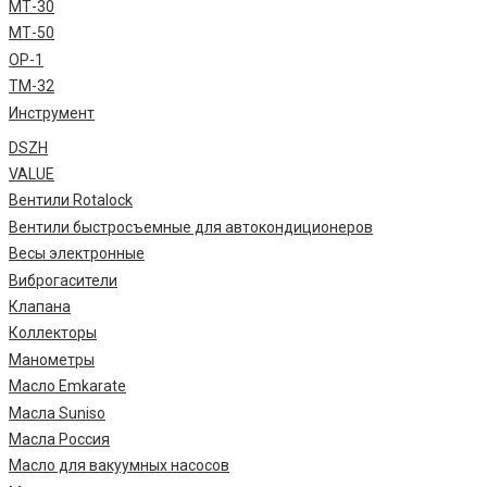
МТ-30
МТ-50
ОР-1
ТМ-32
Инструмент
DSZH
VALUE
Вентили Rotalock
Вентили быстросъемные для автокондиционеров
Весы электронные
Виброгасители
Клапана
Коллекторы
Манометры
Масло Emkarate
Масла Suniso
Масла Россия
Масло для вакуумных насосов