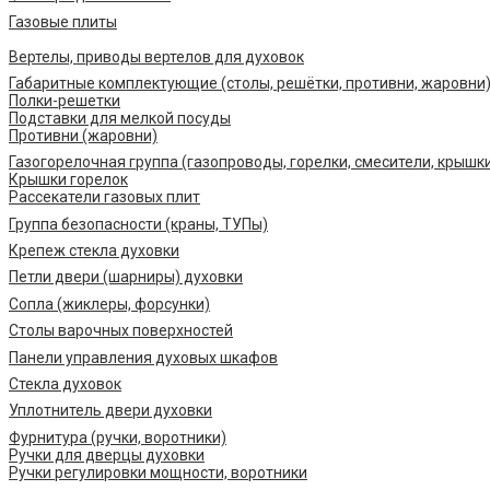
Газовые плиты
Вертелы, приводы вертелов для духовок
Габаритные комплектующие (столы, решётки, противни, жаровни
Полки-решетки
Подставки для мелкой посуды
Противни (жаровни)
Газогорелочная группа (газопроводы, горелки, смесители, крышк
Крышки горелок
Рассекатели газовых плит
Группа безопасности (краны, ТУПы)
Крепеж стекла духовки
Петли двери (шарниры) духовки
Сопла (жиклеры, форсунки)
Столы варочных поверхностей
Панели управления духовых шкафов
Стекла духовок
Уплотнитель двери духовки
Фурнитура (ручки, воротники)
Ручки для дверцы духовки
Ручки регулировки мощности, воротники