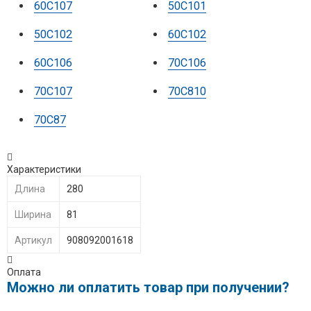
60С107
50C101
50C102
60C102
60C106
70C106
70C107
70C810
70C87
Характеристики
Длина
280
Ширина
81
Артикул
908092001618
Оплата
Можно ли оплатить товар при получении?