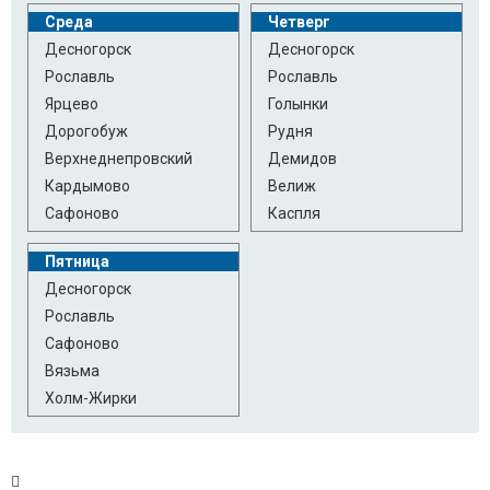
Среда
Четверг
Десногорск
Десногорск
Рославль
Рославль
Ярцево
Голынки
Дорогобуж
Рудня
Верхнеднепровский
Демидов
Кардымово
Велиж
Сафоново
Каспля
Пятница
Десногорск
Рославль
Сафоново
Вязьма
Холм-Жирки