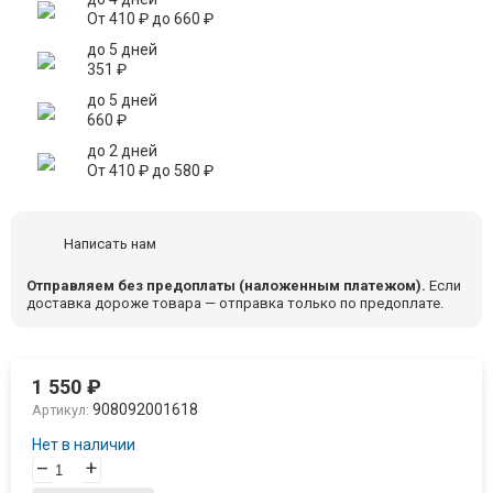
От
410
₽
до
660
₽
до 5 дней
351
₽
до 5 дней
660
₽
до 2 дней
От
410
₽
до
580
₽
Написать нам
Отправляем без предоплаты (наложенным платежом).
Если
доставка дороже товара — отправка только по предоплате.
1 550
₽
908092001618
Артикул:
Нет в наличии
–
+