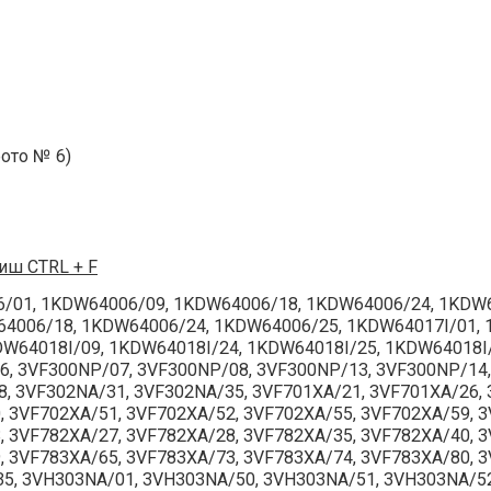
ото № 6)
иш CTRL + F
/01, 1KDW64006/09, 1KDW64006/18, 1KDW64006/24, 1KDW6
4006/18, 1KDW64006/24, 1KDW64006/25, 1KDW64017I/01, 
W64018I/09, 1KDW64018I/24, 1KDW64018I/25, 1KDW64018I
6, 3VF300NP/07, 3VF300NP/08, 3VF300NP/13, 3VF300NP/14,
, 3VF302NA/31, 3VF302NA/35, 3VF701XA/21, 3VF701XA/26, 
, 3VF702XA/51, 3VF702XA/52, 3VF702XA/55, 3VF702XA/59, 3
, 3VF782XA/27, 3VF782XA/28, 3VF782XA/35, 3VF782XA/40, 3
, 3VF783XA/65, 3VF783XA/73, 3VF783XA/74, 3VF783XA/80, 
5, 3VH303NA/01, 3VH303NA/50, 3VH303NA/51, 3VH303NA/52