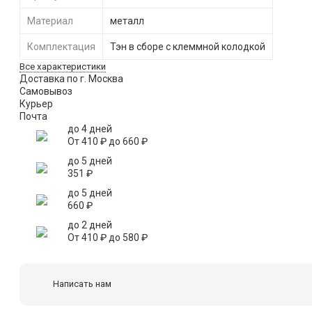
Материал
металл
Комплектация
Тэн в сборе с клеммной колодкой
Все характеристики
Доставка по г. Москва
Самовывоз
Курьер
Почта
до 4 дней
От
410
₽
до
660
₽
до 5 дней
351
₽
до 5 дней
660
₽
до 2 дней
От
410
₽
до
580
₽
Написать нам