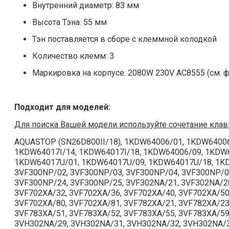
Внутренний диаметр: 83 мм
Высота Тэна: 55 мм
Тэн поставляется в сборе с клеммной колодкой
Количество клемм: 3
Маркировка на корпусе: 2080W 230V AC8555 (см. ф
Подходит для моделей:
Для поиска Вашей модели используйте сочетание клав
AQUASTOP (SN26D800II/18), 1KDW64006/01, 1KDW64006
1KDW64017I/14, 1KDW64017I/18, 1KDW64006/09, 1KDW6
1KDW64017U/01, 1KDW64017U/09, 1KDW64017U/18, 1KD
3VF300NP/02, 3VF300NP/03, 3VF300NP/04, 3VF300NP/0
3VF300NP/24, 3VF300NP/25, 3VF302NA/21, 3VF302NA/28
3VF702XA/32, 3VF702XA/36, 3VF702XA/40, 3VF702XA/50
3VF702XA/80, 3VF702XA/81, 3VF782XA/21, 3VF782XA/23
3VF783XA/51, 3VF783XA/52, 3VF783XA/55, 3VF783XA/59
3VH302NA/29, 3VH302NA/31, 3VH302NA/32, 3VH302NA/3