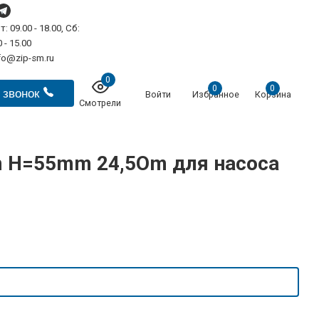
т: 09.00 - 18.00, Сб:
 - 15.00
fo@zip-sm.ru
0
0
0
 звонок
Войти
Избранное
Корзина
Смотрели
 H=55mm 24,5Om для насоса