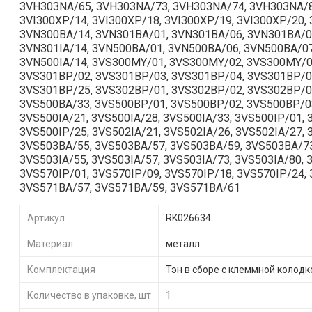
3VH303NA/65, 3VH303NA/73, 3VH303NA/74, 3VH303NA/80,
3VI300XP/14, 3VI300XP/18, 3VI300XP/19, 3VI300XP/20,
3VN300BA/14, 3VN301BA/01, 3VN301BA/06, 3VN301BA/07
3VN301IA/14, 3VN500BA/01, 3VN500BA/06, 3VN500BA/07,
3VN500IA/14, 3VS300MY/01, 3VS300MY/02, 3VS300MY/0
3VS301BP/02, 3VS301BP/03, 3VS301BP/04, 3VS301BP/0
3VS301BP/25, 3VS302BP/01, 3VS302BP/02, 3VS302BP/03,
3VS500BA/33, 3VS500BP/01, 3VS500BP/02, 3VS500BP/0
3VS500IA/21, 3VS500IA/28, 3VS500IA/33, 3VS500IP/01, 
3VS500IP/25, 3VS502IA/21, 3VS502IA/26, 3VS502IA/27,
3VS503BA/55, 3VS503BA/57, 3VS503BA/59, 3VS503BA/73,
3VS503IA/55, 3VS503IA/57, 3VS503IA/73, 3VS503IA/80
3VS570IP/01, 3VS570IP/09, 3VS570IP/18, 3VS570IP/24,
3VS571BA/57, 3VS571BA/59, 3VS571BA/61
Артикул
RK026634
Материал
металл
Комплектация
Тэн в сборе с клеммной колодк
Количество в упаковке, шт
1