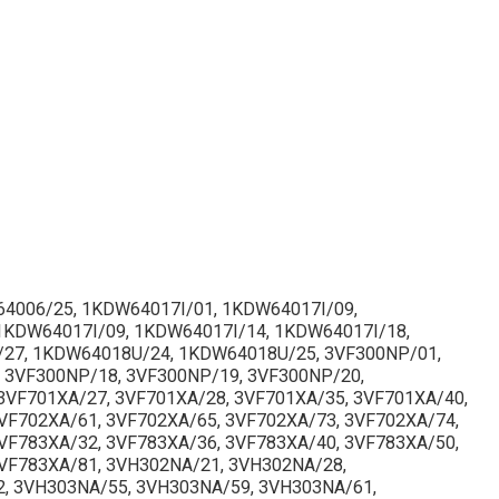
4006/25, 1KDW64017I/01, 1KDW64017I/09,
1KDW64017I/09, 1KDW64017I/14, 1KDW64017I/18,
/27, 1KDW64018U/24, 1KDW64018U/25, 3VF300NP/01,
 3VF300NP/18, 3VF300NP/19, 3VF300NP/20,
3VF701XA/27, 3VF701XA/28, 3VF701XA/35, 3VF701XA/40,
VF702XA/61, 3VF702XA/65, 3VF702XA/73, 3VF702XA/74,
VF783XA/32, 3VF783XA/36, 3VF783XA/40, 3VF783XA/50,
3VF783XA/81, 3VH302NA/21, 3VH302NA/28,
, 3VH303NA/55, 3VH303NA/59, 3VH303NA/61,