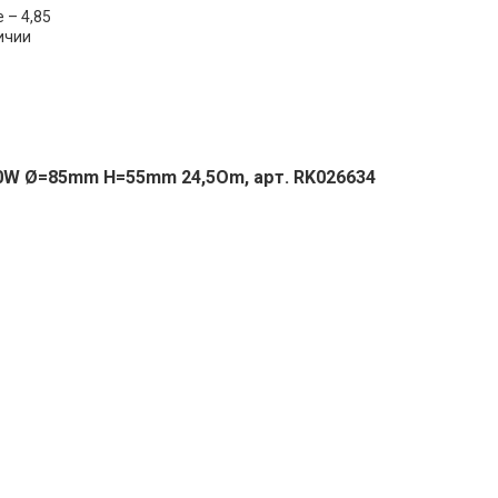
 – 4,85
ичии
0W Ø=85mm H=55mm 24,5Om, арт. RK026634