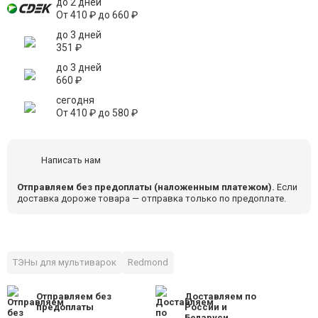
до 2 дней
От
410
₽
до
660
₽
до 3 дней
351
₽
до 3 дней
660
₽
сегодня
От
410
₽
до
580
₽
Написать нам
Отправляем без предоплаты (наложенным платежом).
Если
доставка дороже товара — отправка только по предоплате.
ТЭНы для мультиварок
Redmond
Отправляем без
Доставляем по
предоплаты
России и
Беларуси