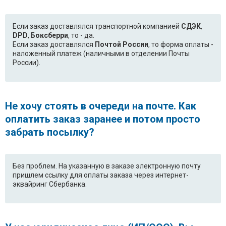
Ariston IDL411SFR.C
Ariston IDL411SFR.C
(64562940000)
Если заказ доставлялся транспортной компанией
СДЭК
,
Ariston IDL41FR
Ariston IDL41FR
DPD
,
Боксберри
, то - да.
(37393330000)
Если заказ доставлялся
Почтой России
, то форма оплаты -
наложенный платеж (наличными в отделении Почты
России).
Ariston IDL41FR
Ariston IDL41FR.C
(37393330900)
Ariston IDL41FR.C
Ariston IDL420FR.C
Не хочу стоять в очереди на почте. Как
(64406860000)
оплатить заказ заранее и потом просто
Ariston IDL420FR.C
Ariston IDL42EU
забрать посылку?
(64562930000)
Ariston IDL42EU
Ariston IDL42EU
(37304190000)
(37304190100)
Без проблем. На указанную в заказе электронную почту
пришлем ссылку для оплаты заказа через интернет-
эквайринг Сбербанка.
Ariston IDL42EU
Ariston IDL42EU.C
(37304190900)
Ariston IDL42EU.C
Ariston IDL42FR