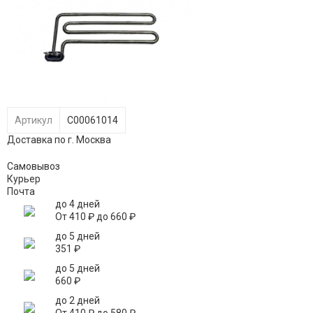
Артикул
C00061014
Доставка по г. Москва
Самовывоз
Курьер
Почта
до 4 дней
От
410
₽
до
660
₽
до 5 дней
351
₽
до 5 дней
660
₽
до 2 дней