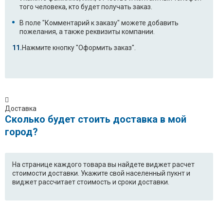
Ariston LS2410UK
Ariston LS2410UK
того человека, кто будет получать заказ.
(37184700000)
В поле "Комментарий к заказу" можете добавить
Ariston LSI41
Ariston LSI41
пожелания, а также реквизиты компании.
(37222630000)
Нажмите кнопку "Оформить заказ".
Ariston LSI48A
Ariston LSI48A
(37184860000)
Ariston LSV46ABR
Ariston LSV46ABR
(37184770000)
Доставка
Сколько будет стоить доставка в мой
Ariston LSV46ABR
Ariston LSV46BK
(37184770100)
город?
Ariston LSV46BK
Ariston LSV46BR
(37184820000)
На странице каждого товара вы найдете виджет расчет
стоимости доставки. Укажите свой населенный пукнт и
Ariston LSV46BR
Ariston LSV46WH
виджет рассчитает стоимость и сроки доставки.
(37184800000)
Ariston LSV46WH
Ariston LSI46