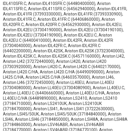
IDL410SFR.C, Ariston IDL410SFR.C (64480400000), Ariston
IDL411SFR.C, Ariston IDL411SFR.C (64562940000), Ariston IDL41FR,
Ariston IDL41FR (37393330000), Ariston IDL41FR (37393330900),
Ariston IDL41FR.C, Ariston IDL41FR.C (64406860000), Ariston
IDL420FR.C, Ariston IDL420FR.C (64562930000), Ariston IDL42EU,
Ariston IDL42EU (37304190000), Ariston IDL42EU (37304190100),
Ariston IDL42EU (37304190900), Ariston IDL42EU.C, Ariston
IDL42EU.C (64400410000), Ariston IDL42FR, Ariston IDL42FR
(37304040000), Ariston IDL42FR.C, Ariston IDL42FR.C
(64402200000), Ariston IDL42SK, Ariston IDL42SK (37323040000),
Ariston IDL42SK.C, Ariston IDL42SK.C (64571160000), Ariston LI42,
Ariston LI42 (37272440000), Ariston LI420, Ariston LI420
(37303920000), Ariston LI420.C, Ariston LI420.C (64402170000),
Ariston LI420.C/HA, Ariston LI420.C/HA (64490090000), Ariston
LI425.C/HA, Ariston LI425.C/HA (64603570000), Ariston LI46,
Ariston LI46 (37272450000), Ariston LL40EU, Ariston LL40EU
(37304080000), Ariston LL40EU (37304080900), Ariston LL40EU.C,
Ariston LL40EU.C (64406660000), Ariston LL40EU.C/HA, Ariston
LL40EU.C/HA (64489890000), Ariston LS2410, Ariston LS2410
(37184710000), Ariston LS2410UK, Ariston LS2410UK
(37184700000), Ariston LSI41, Ariston LSI41 (37222630000),
Ariston LSI45/50UK, Ariston LSI45/50UK (37184840000), Ariston
LSI46, Ariston LSI46 (37184850000), Ariston LSI48A, Ariston LSI48A
(37184860000), Ariston LSV46ABR, Ariston LSV46ABR
(37184770000), Ariston LSV46ABR (37184770100), Ariston