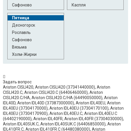
Indesit DI450A.C
Indesit DI450A.C
Сафоново
Каспля
(64402410000)
Пятница
Десногорск
Рославль
Сафоново
Вязьма
Холм-Жирки
Задать вопрос
Ariston CISLI420, Ariston CISLI420 (37341440000), Ariston
CISLI420.C, Ariston CISLI420.C (64406460000), Ariston
CISLI420.C/HA, Ariston CISLI420.C/HA (64490050000), Ariston
IDL40D, Ariston IDL40D (37387300000), Ariston IDL40EU, Ariston
IDL40EU (37304170000), Ariston IDL40EU (37304170100), Ariston
IDL40EU (37304170900), Ariston IDL40EU.C, Ariston IDL40EU.C
(64402190000), Ariston IDL40FR, Ariston IDL40FR (37304030000),
Ariston IDL40SUK.C, Ariston IDL40SUK.C (64406850000), Ariston
IDL410FR.C, Ariston IDL410FR.C (64480380000), Ariston