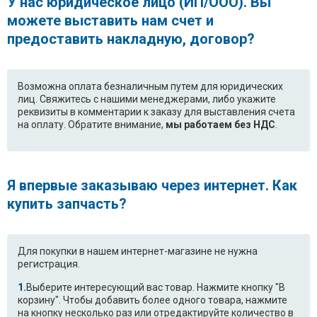
У нас юридическое лицо (ИП/ООО). Вы
(64400410000)
можете выставить нам счет и
Ariston IDL42FR
Ariston IDL42FR.C
предоставить накладную, договор?
(37304040000)
Ariston IDL42FR.C
Ariston IDL42SK
Возможна оплата безналичным путем для юридических
(64402200000)
лиц. Свяжитесь с нашими менеджерами, либо укажите
реквизиты в комментарии к заказу для выставления счета
Ariston IDL42SK
Ariston IDL42SK.C
на оплату. Обратите внимание,
мы работаем без НДС
.
(37323040000)
Ariston IDL42SK.C
Ariston LI42
(64571160000)
Я впервые заказываю через интернет. Как
купить запчасть?
Ariston LI42
Ariston LI420
(37272440000)
Ariston LI420
Ariston LI420.C
Для покупки в нашем интернет-магазине не нужна
(37303920000)
регистрация.
Выберите интересующий вас товар. Нажмите кнопку "В
Ariston LI420.C
Ariston LI420.C/HA
корзину". Чтобы добавить более одного товара, нажмите
(64402170000)
на кнопку несколько раз или отредактируйте количество в