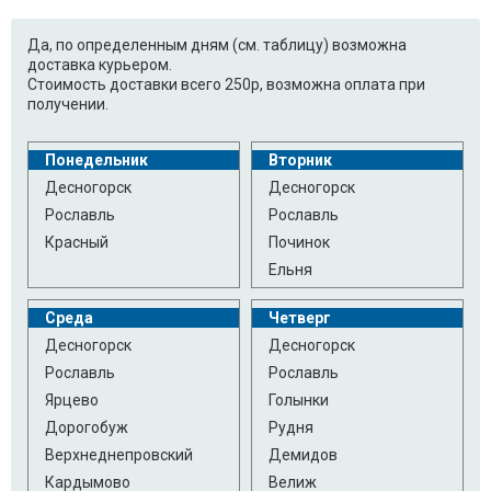
Indesit DG6345WSK
Indesit DG6345WSK
(37229580000)
Да, по определенным дням (см. таблицу) возможна
доставка курьером.
Стоимость доставки всего 250р, возможна оплата при
Indesit DG6445W
Indesit DG6445W
получении.
(37184650000)
Ariston LSI45/50UK
Ariston LSI45/50UK
Понедельник
Вторник
(37184840000)
Десногорск
Десногорск
Рославль
Рославль
Indesit DG6145WE
Indesit DG6145WE
Красный
Починок
(37184620000)
Ельня
Indesit DG6145WG
Indesit DG6145WG
(37184630000)
Среда
Четверг
Десногорск
Десногорск
Indesit DI420.C
Indesit DI420.C
Рославль
Рославль
(64580220000)
Ярцево
Голынки
Indesit DI450A
Indesit DI450A
Дорогобуж
Рудня
(37303810000)
Верхнеднепровский
Демидов
Кардымово
Велиж