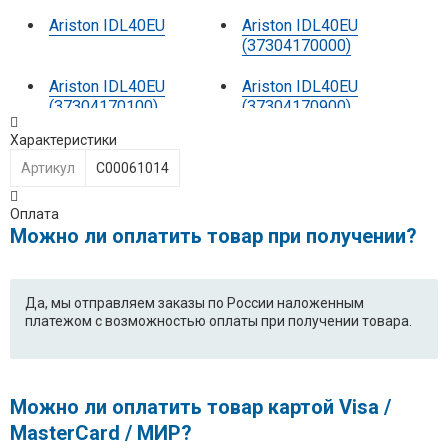
Ariston IDL40EU
Ariston IDL40EU
(37304170000)
Ariston IDL40EU
Ariston IDL40EU
(37304170100)
(37304170900)
Характеристики
Ariston IDL40EU.C
Ariston IDL40EU.C
(64402190000)
Артикул
C00061014
Ariston IDL40FR
Ariston IDL40FR
Оплата
(37304030000)
Можно ли оплатить товар при получении?
Ariston IDL40SUK.C
Ariston IDL40SUK.C
(64406850000)
Да, мы отправляем заказы по России наложенным
платежом с возможностью оплаты при получении товара.
Ariston IDL410FR.C
Ariston IDL410FR.C
(64480380000)
Ariston IDL410SFR.C
Ariston IDL410SFR.C
Можно ли оплатить товар картой Visa /
(64480400000)
MasterCard / МИР?