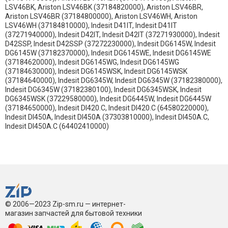
LSV46BK, Ariston LSV46BK (37184820000), Ariston LSV46BR,
Ariston LSV46BR (37184800000), Ariston LSV46WH, Ariston
LSV46WH (37184810000), Indesit D41IT, Indesit D41IT
(37271940000), Indesit D42IT, Indesit D42IT (37271930000), Indesit
D42SSP, Indesit D42SSP (37272230000), Indesit DG6145W, Indesit
DG6145W (37182370000), Indesit DG6145WE, Indesit DG6145WE
(37184620000), Indesit DG6145WG, Indesit DG6145WG
(37184630000), Indesit DG6145WSK, Indesit DG6145WSK
(37184640000), Indesit DG6345W, Indesit DG6345W (37182380000),
Indesit DG6345W (37182380100), Indesit DG6345WSK, Indesit
DG6345WSK (37229580000), Indesit DG6445W, Indesit DG6445W
(37184650000), Indesit DI420.C, Indesit DI420.C (64580220000),
Indesit DI450A, Indesit DI450A (37303810000), Indesit DI450A.C,
Indesit DI450A.C (64402410000)
© 2006—2023 Zip-sm.ru — интернет-
магазин запчастей для бытовой техники