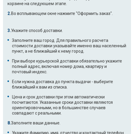
корзине на следуюшем этапе.
Ariston LI420.C/HA
Ariston LI425.C/HA
(64490090000)
Во всплывающем окне нажмите "Оформить заказ".
Ariston LI425.C/HA
Ariston LI46
Укажите способ доставки.
(64603570000)
Заполните ваш город. Для правильного расчета
Ariston LI46
Ariston LL40EU
стоимости доставки указывайте именно ваш населенный
(37272450000)
пункт, а не ближайший к нему город.
При выборе курьерской доставки обязательно укажите
Ariston LL40EU
Ariston LL40EU
полный адрес, включая номер дома, квартиру и
(37304080000)
(37304080900)
почтовый индекс.
Ariston LL40EU.C
Ariston LL40EU.C
Если нужна доставка до пункта выдачи - выберите
(64406660000)
ближайший к вам из списка.
Цена и срок доставки при этом автоматически
Ariston LL40EU.C/HA
Ariston LL40EU.C/HA
посчитаются. Указанные сроки доставки являются
(64489890000)
ориентировочными, но в большинстве случаев
совпадают с реальными.
Ariston LS2410
Ariston LS2410
(37184710000)
Заполните ваши данные.
Укажите фамилию, имя, отчество и контактный телефон