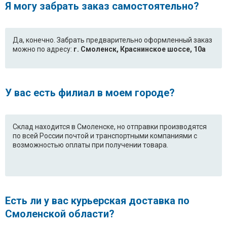
(37184810000)
Я могу забрать заказ самостоятельно?
Ariston LSI46
Indesit D41IT
(37184850000)
Да, конечно. Забрать предварительно оформленный заказ
можно по адресу:
г. Смоленск, Краснинское шоссе, 10а
Indesit D41IT
Indesit D42IT
(37271940000)
Indesit D42IT
Indesit D42SSP
У вас есть филиал в моем городе?
(37271930000)
Indesit D42SSP
Indesit DG6145W
(37272230000)
Склад находится в Смоленске, но отправки производятся
по всей России почтой и транспортными компаниями с
Indesit DG6145W
Indesit DG6145WSK
возможностью оплаты при получении товара.
(37182370000)
Indesit DG6145WSK
Indesit DG6345W
(37184640000)
Есть ли у вас курьерская доставка по
Indesit DG6345W
Indesit DG6345W
Смоленской области?
(37182380000)
(37182380100)