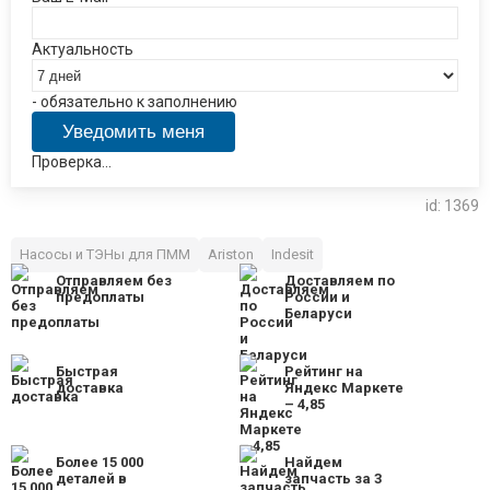
Актуальность
- обязательно к заполнению
Проверка...
id: 1369
Насосы и ТЭНы для ПММ
Ariston
Indesit
Отправляем без
Доставляем по
предоплаты
России и
Беларуси
Быстрая
Рейтинг на
доставка
Яндекс Маркете
– 4,85
Более 15 000
Найдем
деталей в
запчасть за 3