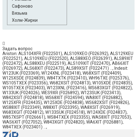
Сафоново
Вязьма
Холм-Жирки
Задать вопрос
Ariston: ALS104XFR (F022501), ALS109XEO (F026392), ALS129XEU
(F022521), ALS109XEU (F022520), ALS88XEO (F026391), ALS89XIT
(F022472), ALS88XEU (F022519), ALS109XIT (F022470), AB66XIT
(F026972), ALS68XIT (F022473), ALS89XSIT (F022471) ..., Indesit:
W123UK (F023369), W124XNL (F023418), W68XSIT (F024409),
W125XSDE (F024839), W84TXTK (F023410), WH96TXE (F025376),
WS105TXEX (F023356), W682XSIT (F024813), W105XDE (F024835),
W105TXEX (F023403), W123XNL (F023416), WS683XGIT (F024822),
W133UK (F024026), WES9XR (F026892), W123SUK (F023413),
W842XSIT (F024818), WS68XIT (F024594), WA8XIT (F026882),
W125XFR (F024435), W125XDE (F024838), WS682XSIT (F024826),
WS88XIT (F023349), W88XIT (F023395), WA8XSIT (F026919),
W683XGIT (F024812), W133SUK (F024518), W124XDE (F024837),
W857XSPT (F026661), WS84TXEX (F023355), WAS8XIT (F027053),
WAS6XIT (F027052), W843XGIT (F024820), WA6XIT (F026881),
W84TXEX (F023401) ...,