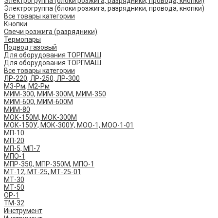
Электрогруппа (блоки розжига, разрядники, провода, кнопки)
Электрогруппа (блоки розжига, разрядники, провода, кнопки)
Все товары категории
Кнопки
Свечи розжига (разрядники)
Термопары
Подвод газовый
Для оборудования ТОРГМАШ
Для оборудования ТОРГМАШ
Все товары категории
ЛР-220, ЛР-250, ЛР-300
М3-Рм, М2-Рм
МИМ-300, МИМ-300М, МИМ-350
МИМ-600, МИМ-600М
МИМ-80
МОК-150М, МОК-300М
МОК-150У, МОК-300У, МОО-1, МОО-1-01
МП-10
МП-20
МП-5, МП-7
МПО-1
МПР-350, МПР-350М, МПО-1
МТ-12, МТ-25, МТ-25-01
МТ-30
МТ-50
ОР-1
ТМ-32
Инструмент