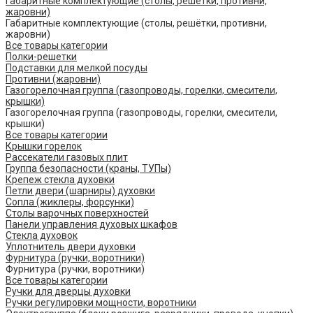
Габаритные комплектующие (столы, решётки, противни,
жаровни)
Габаритные комплектующие (столы, решётки, противни,
жаровни)
Все товары категории
Полки-решетки
Подставки для мелкой посуды
Противни (жаровни)
Газогорелочная группа (газопроводы, горелки, смесители,
крышки)
Газогорелочная группа (газопроводы, горелки, смесители,
крышки)
Все товары категории
Крышки горелок
Рассекатели газовых плит
Группа безопасности (краны, ТУПы)
Крепеж стекла духовки
Петли двери (шарниры) духовки
Сопла (жиклеры, форсунки)
Столы варочных поверхностей
Панели управления духовых шкафов
Стекла духовок
Уплотнитель двери духовки
Фурнитура (ручки, воротники)
Фурнитура (ручки, воротники)
Все товары категории
Ручки для дверцы духовки
Ручки регулировки мощности, воротники