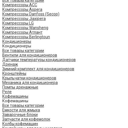
Все товары категории
Компрессоры ACC
Компрессоры Aspera
Компрессоры Danfoss (Secop)
Компрессоры Jiaxipera
Компрессоры LG
Компрессоры Wansheng
Компрессоры Атлант
Компрессоры Berlingtoun
Кондиционеры
Кондиционеры
Все товары категории
Вентили для кондиционеров
Датчики температуры кондиционеров
Дренаж
Зимний комплект для кондиционеров
Кронштейны
Крыльчатки кондиционеров
Механика для кондиционера
Помпы дренажные
Реле
Кофемашины
Кофемашины
Все товары категории
Емкости для жмыха
Заварочные блоки
Запчасти для кофемолок
Колбы кофемашин