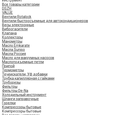
Инструмент
Все товары категории
DSZH
VALUE
Вентили Rotalock
Вентили быстросъемные для автокондиционеров
Весы электронные
Виброгасители
Клапана
Коллекторы
Манометры
Масло Emkarate
Масла Suniso
Масла Россия
Масло для вакуумных насосов
Маслоподъемные петли
Припой
Термометры
Течеискатели, УФ добавки
Трубка капиллярная с гайками
Труборезы
Фильтры
Фильтры De-Na
Холодильный инструмент
Шланги заправочные
Горелки
Компрессоры бытовые
Компрессоры бытовые