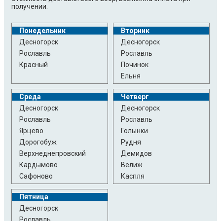
получении.
Понедельник
Вторник
Десногорск
Десногорск
Рославль
Рославль
Красный
Починок
Ельня
Среда
Четверг
Десногорск
Десногорск
Рославль
Рославль
Ярцево
Голынки
Дорогобуж
Рудня
Верхнеднепровский
Демидов
Кардымово
Велиж
Сафоново
Каспля
Пятница
Десногорск
Рославль