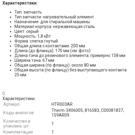
Характеристики:
Тип: запчасть
Тип запчасти: нагревательный элемент
Назначение: для стиральной машины
Материал корпуса: нержавеющая сталь
Цвет: серый
Мощность: 1,8 кВт
Форма: слегка гнутый
Общая длина с контактами: 200 мм
Длина (до фланца): 170 мм (см. фото)
Длина тэна до резинового элемента: примерно 158 мм
Ширина тэна: 67 мм
Общая ширина (по фланцу): около 80 мм
Общая высота (по фланцу) без выступающего контакта:
25 мм
Характеристики
Артикул
HTR003AR
Therm-3406005, 816583, C00081837,
Коды аналогов
159AR09
Количество в
1
упаковке, шт
Комплектация
1