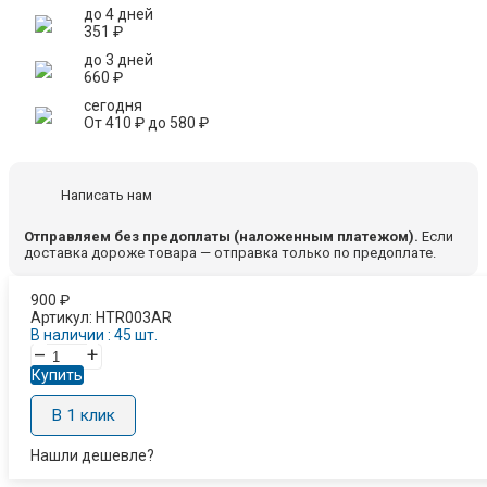
до 4 дней
351
₽
до 3 дней
660
₽
сегодня
От
410
₽
до
580
₽
Написать нам
Отправляем без предоплаты (наложенным платежом).
Если
доставка дороже товара — отправка только по предоплате.
900
₽
Артикул:
HTR003AR
В наличии : 45 шт.
–
+
Купить
В 1 клик
Нашли дешевле?