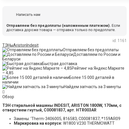
Написать нам
Отправляем без предоплаты (наложенным платежом).
Если
доставка дороже товара — отправка только по предоплате.
id: 1161
ТЭНы
Ariston
Indesit
Отправляем без предоплаты
Доставляем по России и
Беларуси
Быстрая доставка
Рейтинг на Яндекс Маркете
– 4,85
Более 15 000 деталей в
наличии
Найдем запчасть за 3 минуты
Обзор
ТЭН стиральной машины INDESIT, ARISTON 1800W, 170мм, с
отверстием гнутый, C00081837, арт. HTR003AR
Замены: 'Therm-3406005, 816583, C00081837, *159AR09
Маркировка на корпусе:
W1800 V230 THERMOWATT