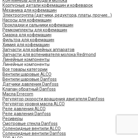
Контейнеры для воды и молока
Корпусные детали кофемашин и кофеварок
Механика для кофемашин
Электрогруппа (датчики, редуктора, платы, прочие...)
Насосы для кофемашин
Прокладки и сальники кофемашин
Ремкомплекты для кофемашин
Смазка для кофемашин
Фильтра для кофемашин
Химия для кофемашин
Запчасти для кофейных аппаратов
Запчасти для вспенивателя молока Redmond
Линейные компоненты
Линейные компоненты
Все товары категории
Вентили шаровые ALCO
Вентили шаровые Danfoss
Датчики давления Danfoss
Клапан обратный Danfoss
Масла Errecom
Регулятор скорости вращения двигателя Danfoss
Регулятор уровня масла ALCO
Реле давления ALCO
Реле давления Danfoss
Ресиверы
Смотровые стекла Danfoss
Соленоидные вентили ALCO
Соленоидные вентили Danfoss