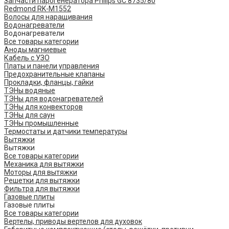
Запчасти парогенератора Philips GC 8735/80
Redmond RK-M1552
Волосы для наращивания
Водонагреватели
Водонагреватели
Все товары категории
Аноды магниевые
Кабель с УЗО
Платы и панели управления
Предохранительные клапаны
Прокладки, фланцы, гайки
ТЭНы водяные
ТЭНы для водонагревателей
ТЭНы для конвекторов
ТЭНы для саун
ТЭНы промышленные
Термостаты и датчики температуры
Вытяжки
Вытяжки
Все товары категории
Механика для вытяжки
Моторы для вытяжки
Решетки для вытяжки
Фильтра для вытяжки
Газовые плиты
Газовые плиты
Все товары категории
Вертелы, приводы вертелов для духовок