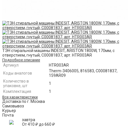
ТЭН стиральной машины INDESIT, ARISTON 1800W, 170мм, с
отверстием, гнутый, C00081837, арт. HTR003AR
Подробное описание
Артикул
HTR003AR
Therm-3406005, 816583, C00081837,
Коды аналогов
159AR09
Количество в
1
упаковке, шт
Комплектация
1
Все характеристики
Доставка по г. Москва
Самовывоз
Курьер
Почта
завтра
От
410
₽
до
660
₽