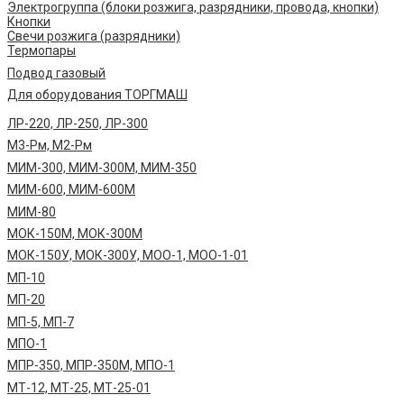
Электрогруппа (блоки розжига, разрядники, провода, кнопки)
Кнопки
Свечи розжига (разрядники)
Термопары
Подвод газовый
Для оборудования ТОРГМАШ
ЛР-220, ЛР-250, ЛР-300
М3-Рм, М2-Рм
МИМ-300, МИМ-300М, МИМ-350
МИМ-600, МИМ-600М
МИМ-80
МОК-150М, МОК-300М
МОК-150У, МОК-300У, МОО-1, МОО-1-01
МП-10
МП-20
МП-5, МП-7
МПО-1
МПР-350, МПР-350М, МПО-1
МТ-12, МТ-25, МТ-25-01