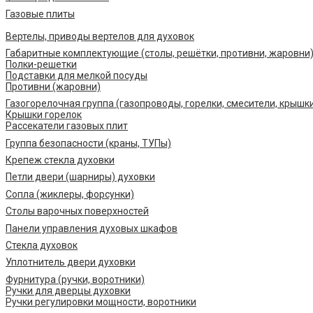
Газовые плиты
Вертелы, приводы вертелов для духовок
Габаритные комплектующие (столы, решётки, противни, жаровни
Полки-решетки
Подставки для мелкой посуды
Противни (жаровни)
Газогорелочная группа (газопроводы, горелки, смесители, крышк
Крышки горелок
Рассекатели газовых плит
Группа безопасности (краны, ТУПы)
Крепеж стекла духовки
Петли двери (шарниры) духовки
Сопла (жиклеры, форсунки)
Столы варочных поверхностей
Панели управления духовых шкафов
Стекла духовок
Уплотнитель двери духовки
Фурнитура (ручки, воротники)
Ручки для дверцы духовки
Ручки регулировки мощности, воротники