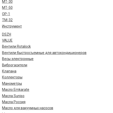
МТ-30
МТ-50
ОР-1
ТМ-32
Инструмент
DSZH
VALUE
Вентили Rotalock
Вентили быстросъемные для автокондиционеров
Весы электронные
Виброгасители
Клапана
Коллекторы
Манометры
Масло Emkarate
Масла Suniso
Масла Россия
Масло для вакуумных насосов