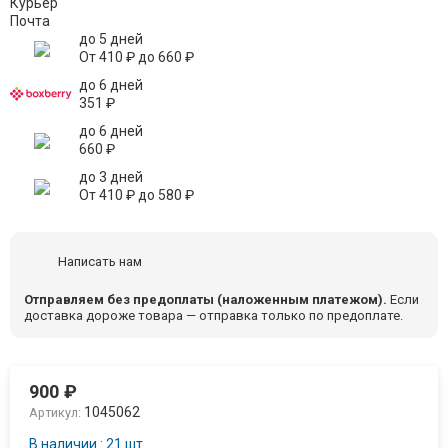
Курьер
Почта
до 5 дней
От
410
₽
до
660
₽
до 6 дней
351
₽
до 6 дней
660
₽
до 3 дней
От
410
₽
до
580
₽
Написать нам
Отправляем без предоплаты (наложенным платежом).
Если
доставка дороже товара — отправка только по предоплате.
900
₽
1045062
Артикул:
В наличии : 21 шт.