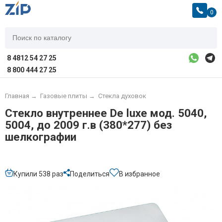
0
8 4812 54 27 25
8 800 444 27 25
Главная
→
Газовые плиты
→
Стекла духовок
Стекло внутреннее De luxe мод. 5040,
5004, до 2009 г.в (380*277) без
шелкографии
Купили 538 раз
Поделиться
В избранное