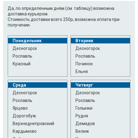
Да, по определенным дням (см. таблицу) возможна
доставка курьером.
Стоимость доставки всего 250р, возможна оплата при
получении.
Понедельник
Вторник
Десногорск
Десногорск
Рославль
Рославль
Красный
Починок
Ельня
Среда
Четверг
Десногорск
Десногорск
Рославль
Рославль
Ярцево
Голынки
Дорогобуж
Рудня
Верхнеднепровский
Демидов
Кардымово
Велиж