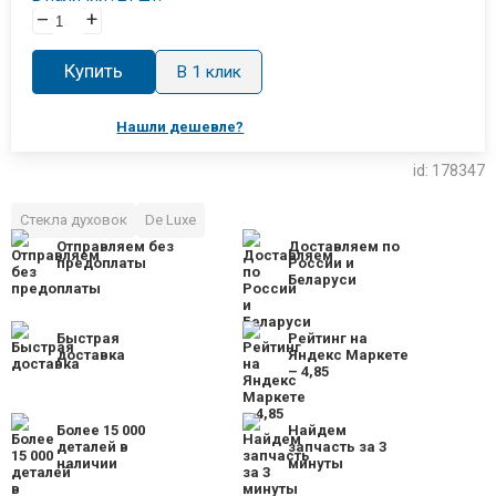
–
+
Купить
В 1 клик
Нашли дешевле?
id: 178347
Стекла духовок
De Luxe
Отправляем без
Доставляем по
предоплаты
России и
Беларуси
Быстрая
Рейтинг на
доставка
Яндекс Маркете
– 4,85
Более 15 000
Найдем
деталей в
запчасть за 3
наличии
минуты