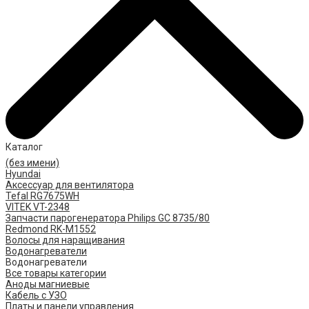
Каталог
(без имени)
Hyundai
Аксессуар для вентилятора
Tefal RG7675WH
VITEK VT-2348
Запчасти парогенератора Philips GC 8735/80
Redmond RK-M1552
Волосы для наращивания
Водонагреватели
Водонагреватели
Все товары категории
Аноды магниевые
Кабель с УЗО
Платы и панели управления