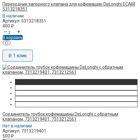
Переходник запорного клапана для кофемашин DeLonghi ECAM
5313218351
В наличии
Артикул: 5313218351
400
₽
–
+
В корзину
В 1 клик
Соединитель трубок кофемашины DeLonghi с обратным
клапаном, 7313219401, 7313212561
Нет в наличии
Артикул: 7313219401
500
₽