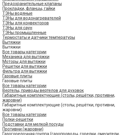
Предохранительные клапаны
Прокладки, фланцы, гайки
ТЭНы водяные
ТЭНы для водонагревателей
ТЭНы для конвекторов
ТЭНы для саун
ТЭНы промышленные
Термостаты и датчики температуры
Вытяжки
Вытяжки
Все товары категории
Механика для вытяжки
Моторы для вытяжки
Решетки для вытяжки
Фильтра для вытяжки
Газовые плиты
Газовые плиты
Все товары категории
Вертелы, приводы вертелов для духовок
Габаритные комплектующие (столы, решётки, противни,
жаровни)
Габаритные комплектующие (столы, решётки, противни,
жаровни)
Все товары категории
Полки-решетки
Подставки для мелкой посуды
Противни (жаровни)
Газогорелочная группа (газопроводы, горелки, смесители,