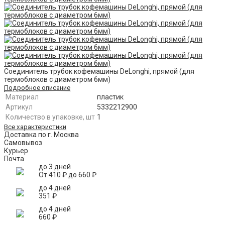
Соединитель трубок кофемашины DeLonghi, прямой (для
термоблоков с диаметром 6мм)
Подробное описание
Материал
пластик
Артикул
5332212900
Количество в упаковке, шт
1
Все характеристики
Доставка по г. Москва
Самовывоз
Курьер
Почта
до 3 дней
От
410
₽
до
660
₽
до 4 дней
351
₽
до 4 дней
660
₽