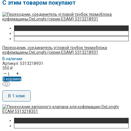
C этим товаром покупают
Переходник, соединитель угловой трубок термоблока
кофемашины DeLonghi (серия ESAM) 5313218931
В наличии
Артикул: 5313218931
350
₽
–
+
В корзину
В 1 клик