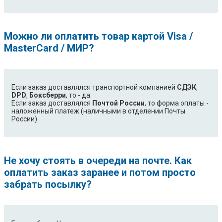
Cappuccino
ESAM 6600 PrimaDonna
ESAM 6620 PrimaDonna
ESAM 6700 EX:1 PrimaDonna
ESAM 6700 PrimaDonna Avant
Можно ли оплатить товар картой Visa /
Avant
MasterCard / МИР?
ESAM 5500.P Perfecta
ESAM 5500.R Perfecta
ESAM 04.110.B Magnifica
Если заказ доставлялся транспортной компанией
СДЭК
,
DPD
,
Боксберри
, то - да.
Если заказ доставлялся
Почтой России
, то форма оплаты -
наложенный платеж (наличными в отделении Почты
России).
Не хочу стоять в очереди на почте. Как
оплатить заказ заранее и потом просто
забрать посылку?