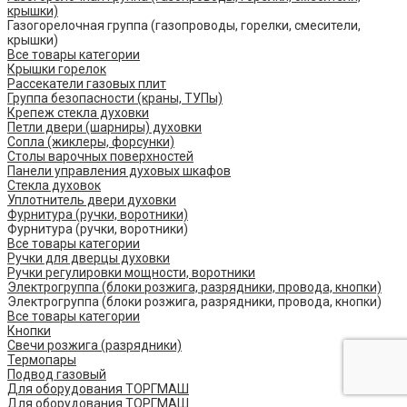
крышки)
Газогорелочная группа (газопроводы, горелки, смесители,
крышки)
Все товары категории
Крышки горелок
Рассекатели газовых плит
Группа безопасности (краны, ТУПы)
Крепеж стекла духовки
Петли двери (шарниры) духовки
Сопла (жиклеры, форсунки)
Столы варочных поверхностей
Панели управления духовых шкафов
Стекла духовок
Уплотнитель двери духовки
Фурнитура (ручки, воротники)
Фурнитура (ручки, воротники)
Все товары категории
Ручки для дверцы духовки
Ручки регулировки мощности, воротники
Электрогруппа (блоки розжига, разрядники, провода, кнопки)
Электрогруппа (блоки розжига, разрядники, провода, кнопки)
Все товары категории
Кнопки
Свечи розжига (разрядники)
Термопары
Подвод газовый
Для оборудования ТОРГМАШ
Для оборудования ТОРГМАШ