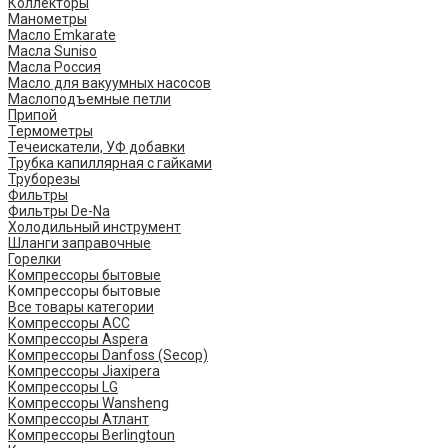
Коллекторы
Манометры
Масло Emkarate
Масла Suniso
Масла Россия
Масло для вакуумных насосов
Маслоподъемные петли
Припой
Термометры
Течеискатели, УФ добавки
Трубка капиллярная с гайками
Труборезы
Фильтры
Фильтры De-Na
Холодильный инструмент
Шланги заправочные
Горелки
Компрессоры бытовые
Компрессоры бытовые
Все товары категории
Компрессоры ACC
Компрессоры Aspera
Компрессоры Danfoss (Secop)
Компрессоры Jiaxipera
Компрессоры LG
Компрессоры Wansheng
Компрессоры Атлант
Компрессоры Berlingtoun