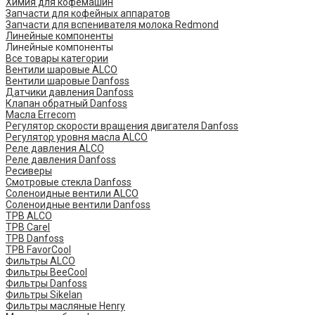
Химия для кофемашин
Запчасти для кофейных аппаратов
Запчасти для вспенивателя молока Redmond
Линейные компоненты
Линейные компоненты
Все товары категории
Вентили шаровые ALCO
Вентили шаровые Danfoss
Датчики давления Danfoss
Клапан обратный Danfoss
Масла Errecom
Регулятор скорости вращения двигателя Danfoss
Регулятор уровня масла ALCO
Реле давления ALCO
Реле давления Danfoss
Ресиверы
Смотровые стекла Danfoss
Соленоидные вентили ALCO
Соленоидные вентили Danfoss
ТРВ ALCO
ТРВ Carel
ТРВ Danfoss
ТРВ FavorCool
Фильтры ALCO
Фильтры BeeCool
Фильтры Danfoss
Фильтры Sikelan
Фильтры масляные Henry