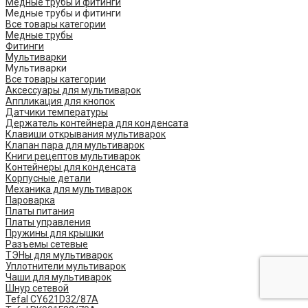
Медные трубы и фитинги
Медные трубы и фитинги
Все товары категории
Медные трубы
Фитинги
Мультиварки
Мультиварки
Все товары категории
Аксессуары для мультиварок
Аппликация для кнопок
Датчики температуры
Держатель контейнера для конденсата
Клавиши открывания мультиварок
Клапан пара для мультиварок
Книги рецептов мультиварок
Контейнеры для конденсата
Корпусные детали
Механика для мультиварок
Пароварка
Платы питания
Платы управления
Пружины для крышки
Разъемы сетевые
ТЭНы для мультиварок
Уплотнители мультиварок
Чаши для мультиварок
Шнур сетевой
Tefal CY621D32/87A