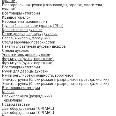
крышки)
Газогорелочная группа (газопроводы, горелки, смесители,
крышки)
Все товары категории
Крышки горелок
Рассекатели газовых плит
Группа безопасности (краны, ТУПы)
Крепеж стекла духовки
Петли двери (шарниры) духовки
Сопла (жиклеры, форсунки)
Столы варочных поверхностей
Панели управления духовых шкафов
Стекла духовок
Уплотнитель двери духовки
Фурнитура (ручки, воротники)
Фурнитура (ручки, воротники)
Все товары категории
Ручки для дверцы духовки
Ручки регулировки мощности, воротники
Электрогруппа (блоки розжига, разрядники, провода, кнопки)
Электрогруппа (блоки розжига, разрядники, провода, кнопки)
Все товары категории
Кнопки
Свечи розжига (разрядники)
Термопары
Подвод газовый
Для оборудования ТОРГМАШ
Для оборудования ТОРГМАШ