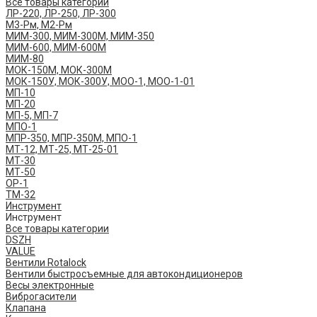
Все товары категории
ЛР-220, ЛР-250, ЛР-300
М3-Рм, М2-Рм
МИМ-300, МИМ-300М, МИМ-350
МИМ-600, МИМ-600М
МИМ-80
МОК-150М, МОК-300М
МОК-150У, МОК-300У, МОО-1, МОО-1-01
МП-10
МП-20
МП-5, МП-7
МПО-1
МПР-350, МПР-350М, МПО-1
МТ-12, МТ-25, МТ-25-01
МТ-30
МТ-50
ОР-1
ТМ-32
Инструмент
Инструмент
Все товары категории
DSZH
VALUE
Вентили Rotalock
Вентили быстросъемные для автокондиционеров
Весы электронные
Виброгасители
Клапана