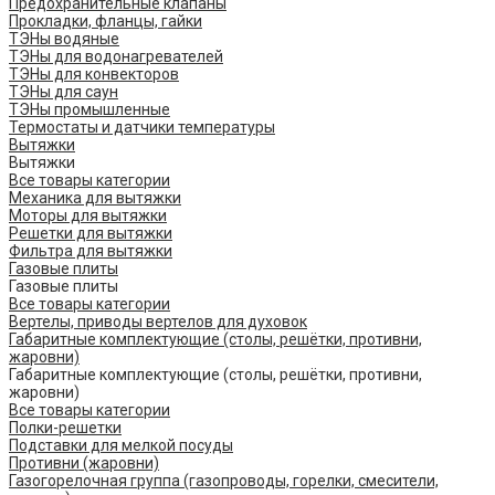
Предохранительные клапаны
Прокладки, фланцы, гайки
ТЭНы водяные
ТЭНы для водонагревателей
ТЭНы для конвекторов
ТЭНы для саун
ТЭНы промышленные
Термостаты и датчики температуры
Вытяжки
Вытяжки
Все товары категории
Механика для вытяжки
Моторы для вытяжки
Решетки для вытяжки
Фильтра для вытяжки
Газовые плиты
Газовые плиты
Все товары категории
Вертелы, приводы вертелов для духовок
Габаритные комплектующие (столы, решётки, противни,
жаровни)
Габаритные комплектующие (столы, решётки, противни,
жаровни)
Все товары категории
Полки-решетки
Подставки для мелкой посуды
Противни (жаровни)
Газогорелочная группа (газопроводы, горелки, смесители,