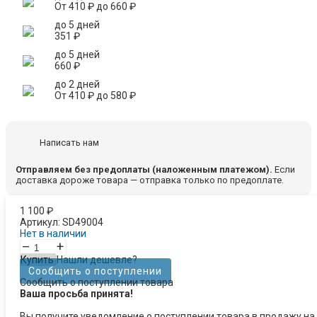
От
410
₽
до
660
₽
до 5 дней
351
₽
до 5 дней
660
₽
до 2 дней
От
410
₽
до
580
₽
Написать нам
Отправляем без предоплаты (наложенным платежом).
Если
доставка дороже товара — отправка только по предоплате.
1 100
₽
Артикул:
SD49004
Нет в наличии
–
+
Купить
Нашли дешевле?
Сообщить о поступлении
Сообщить о поступлении товара
Ваша просьба принята!
Вы получите уведомление о поступлении товара в продажу на