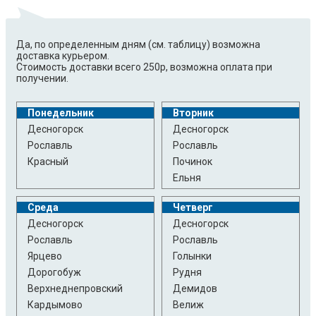
Да, по определенным дням (см. таблицу) возможна
доставка курьером.
Стоимость доставки всего 250р, возможна оплата при
получении.
Понедельник
Вторник
Десногорск
Десногорск
Рославль
Рославль
Красный
Починок
Ельня
Среда
Четверг
Десногорск
Десногорск
Рославль
Рославль
Ярцево
Голынки
Дорогобуж
Рудня
Верхнеднепровский
Демидов
Кардымово
Велиж