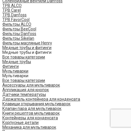
Соленоидные вентили Danfoss
ТРВ ALCO
ТРВ Carel
ТРВ Danfoss
ТРВ FavorCool
Фильтры ALCO
Фильтры BeeCool
Фильтры Danfoss
Фильтры Sikelan
Фильтры масляные Henry
Медные трубы и фитинги
Медные трубы и фитинги
Все товары категории
Медные трубы
Фитинги
Мультиварки
Мультиварки
Все товары категории
Аксессуары для мультиварок
Аппликация для кнопок
Датчики температуры
Держатель контейнера для конденсата
Клавиши открывания мультиварок
Клапан пара для мультиварок
Книги рецептов мультиварок
Контейнеры для конденсата
Корпусные детали
Механика для мультиварок