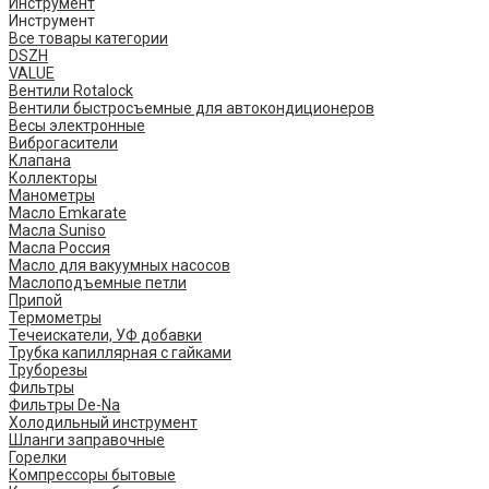
Инструмент
Инструмент
Все товары категории
DSZH
VALUE
Вентили Rotalock
Вентили быстросъемные для автокондиционеров
Весы электронные
Виброгасители
Клапана
Коллекторы
Манометры
Масло Emkarate
Масла Suniso
Масла Россия
Масло для вакуумных насосов
Маслоподъемные петли
Припой
Термометры
Течеискатели, УФ добавки
Трубка капиллярная с гайками
Труборезы
Фильтры
Фильтры De-Na
Холодильный инструмент
Шланги заправочные
Горелки
Компрессоры бытовые