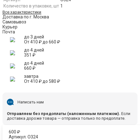
Количество в упаковке, шт
1
Все характеристики
Доставка по г. Москва
Самовывоз
Курьер
Почта
до 3 дней
От
410
₽
до
660
₽
до 4 дней
351
₽
до 4 дней
660
₽
завтра
От
410
₽
до
580
₽
Написать нам
Отправляем без предоплаты (наложенным платежом).
Если
доставка дороже товара — отправка только по предоплате.
600
₽
Артикул:
O324