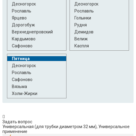
Десногорск
Десногорск
Рославль
Рославль
Ярцево
Голынки
Дорогобуж
Рудня
Верхнеднепровский
Демидов
Кардымово
Велиж
Сафоново
Каспля
Пятница
Десногорск
Рославль
Сафоново
Вязьма
Холм-Жирки
Задать вопрос
Универсальная (для трубки диаметром 32 мм), Универсальное
применение