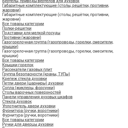
Вертелы, приводы вертелов для духовок
Габаритные комплектующие (столы, решётки, противни,
жаровни)
Габаритные комплектующие (столы, решётки, противни,
жаровни)
Все товары категории
Полки-решетки
Подставки для мелкой посуды
Противни (жаровни)
Газогорелочная группа (газопроводы, горелки, смесители,
крышки)
Газогорелочная группа (газопроводы, горелки, смесители,
крышки)
Все товары категории
Крышки горелок
Рассекатели газовых плит
Группа безопасности (краны, ТУПы)
Крепеж стекла духовки
Петли двери (шарниры) духовки
Сопла (жиклеры, форсунки)
Столы варочных поверхностей
Панели управления духовых шкафов
Стекла духовок
Уплотнитель двери духовки
Фурнитура (ручки, воротники)
Фурнитура (ручки, воротники)
Все товары категории
Ручки для дверцы духовки