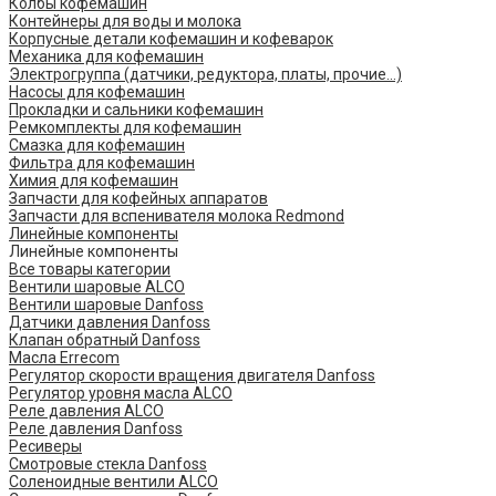
Колбы кофемашин
Контейнеры для воды и молока
Корпусные детали кофемашин и кофеварок
Механика для кофемашин
Электрогруппа (датчики, редуктора, платы, прочие...)
Насосы для кофемашин
Прокладки и сальники кофемашин
Ремкомплекты для кофемашин
Смазка для кофемашин
Фильтра для кофемашин
Химия для кофемашин
Запчасти для кофейных аппаратов
Запчасти для вспенивателя молока Redmond
Линейные компоненты
Линейные компоненты
Все товары категории
Вентили шаровые ALCO
Вентили шаровые Danfoss
Датчики давления Danfoss
Клапан обратный Danfoss
Масла Errecom
Регулятор скорости вращения двигателя Danfoss
Регулятор уровня масла ALCO
Реле давления ALCO
Реле давления Danfoss
Ресиверы
Смотровые стекла Danfoss
Соленоидные вентили ALCO