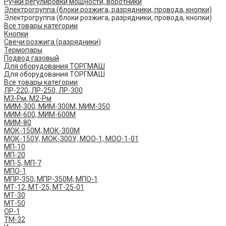
Ручки регулировки мощности, воротники
Электрогруппа (блоки розжига, разрядники, провода, кнопки)
Электрогруппа (блоки розжига, разрядники, провода, кнопки)
Все товары категории
Кнопки
Свечи розжига (разрядники)
Термопары
Подвод газовый
Для оборудования ТОРГМАШ
Для оборудования ТОРГМАШ
Все товары категории
ЛР-220, ЛР-250, ЛР-300
М3-Рм, М2-Рм
МИМ-300, МИМ-300М, МИМ-350
МИМ-600, МИМ-600М
МИМ-80
МОК-150М, МОК-300М
МОК-150У, МОК-300У, МОО-1, МОО-1-01
МП-10
МП-20
МП-5, МП-7
МПО-1
МПР-350, МПР-350М, МПО-1
МТ-12, МТ-25, МТ-25-01
МТ-30
МТ-50
ОР-1
ТМ-32